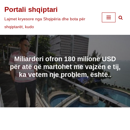
Portali shqiptari
Skip
Lajmet kryesore nga Shqipëria dhe bota për
to
shqiptarët, kudo
content
Miliarderi ofron 180 milionë USD
për atë që martohet me vajzën e tij,
ka vetem nje problem, është..