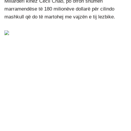
Miliarderi kinez Cecil Chao, po ofron shumën
marramendëse të 180 milionëve dollarë për cilindo
mashkull që do të martohej me vajzën e tij lezbike.