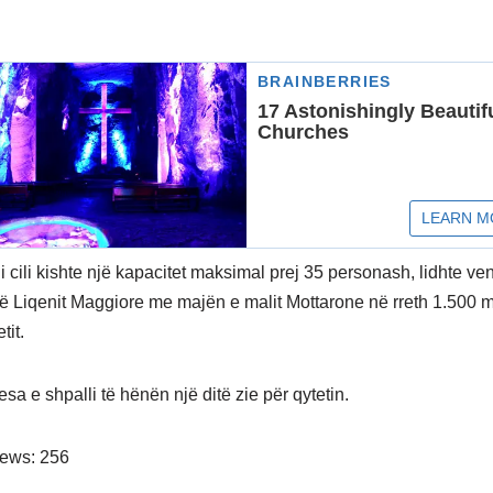
 i cili kishte një kapacitet maksimal prej 35 personash, lidhte 
të Liqenit Maggiore me majën e malit Mottarone në rreth 1.500 
tit.
esa e shpalli të hënën një ditë zie për qytetin.
iews:
256