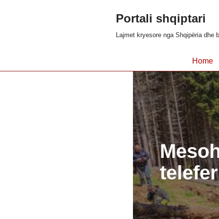
Portali shqiptari
Skip
Lajmet kryesore nga Shqipëria dhe b
to
content
Home
Mesohe
telefer