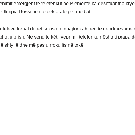
frenimit emergjent te teleferikut në Piemonte ka dështuar tha kry
, Olimpia Bossi në një deklaratë për mediat.
riteteve frenat duhet ta kishin mbajtur kabinën të qëndrueshme
llot u prish. Në vend të këtij veprimi, teleferiku rrëshqiti prapa d
ë shtyllë dhe më pas u rrokullis në tokë.