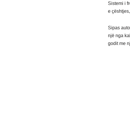
Sistemi i 
e çështjes
Sipas auto
një nga kab
godit me nj