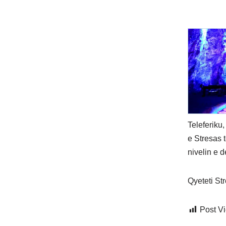
Teleferiku,
e Stresas 
nivelin e de
Qyeteti Str
Post V