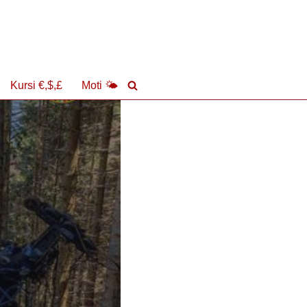
Kursi €,$,£
Moti 🌤