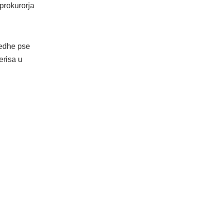
eprokurorja
 edhe pse
erisa u