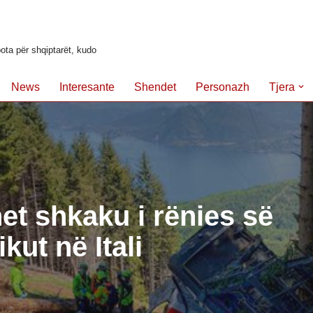
ota për shqiptarët, kudo
News
Interesante
Shendet
Personazh
Tjera
t shkaku i rënies së
ikut në Itali