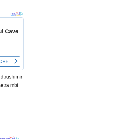
vendpushimin
metra mbi