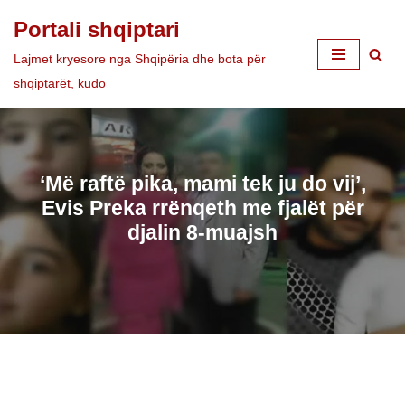
Portali shqiptari
Skip
Lajmet kryesore nga Shqipëria dhe bota për
to
shqiptarët, kudo
content
‘Më raftë pika, mami tek ju do vij’,
Evis Preka rrënqeth me fjalët për
djalin 8-muajsh