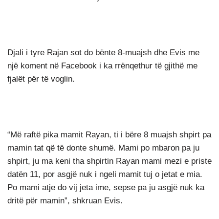
Djali i tyre Rajan sot do bënte 8-muajsh dhe Evis me
një koment në Facebook i ka rrënqethur të gjithë me
fjalët për të voglin.
“Më raftë pika mamit Rayan, ti i bëre 8 muajsh shpirt pa
mamin tat që të donte shumë. Mami po mbaron pa ju
shpirt, ju ma keni tha shpirtin Rayan mami mezi e priste
datën 11, por asgjë nuk i ngeli mamit tuj o jetat e mia.
Po mami atje do vij jeta ime, sepse pa ju asgjë nuk ka
dritë për mamin”, shkruan Evis.