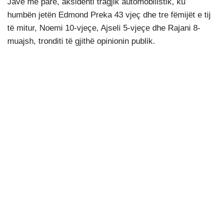
Javë më parë, aksidenti tragjik automobilistik, ku
humbën jetën Edmond Preka 43 vjeç dhe tre fëmijët e tij
të mitur, Noemi 10-vjeçe, Ajseli 5-vjeçe dhe Rajani 8-
muajsh, tronditi të gjithë opinionin publik.