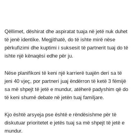
Qëllimet, dëshirat dhe aspiratat tuaja në jetë nuk duhet
të jenë identike. Megjithatë, do të ishte mirë nëse
përkufizimi dhe kuptimi i suksesit të partnerit tuaj do të
ishte një kënaqësi edhe për ju.
Nëse planifikoni të keni një karrierë tuajën deri sa të
jeni 40 vjeç, por partneri juaj ëndërron të ketë 3 fëmijë
sa më shpejt të jetë e mundur, atëherë padyshim që do
të keni shumë debate në jetën tuaj familjare.
Kjo është arsyeja pse është e rëndësishme për të
diskutuar prioritetet e jetës tuaj sa më shpejt të jetë e
mundur.