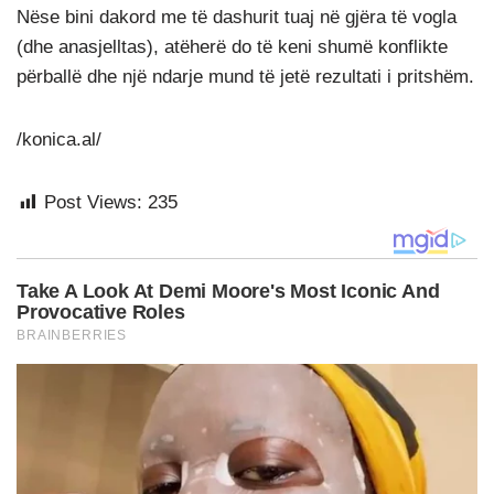
Nëse bini dakord me të dashurit tuaj në gjëra të vogla
(dhe anasjelltas), atëherë do të keni shumë konflikte
përballë dhe një ndarje mund të jetë rezultati i pritshëm.
/konica.al/
Post Views:
235