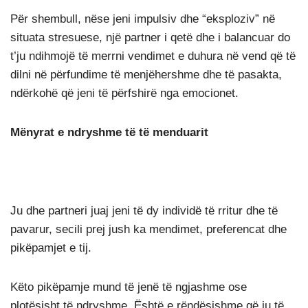
Për shembull, nëse jeni impulsiv dhe “eksploziv” në
situata stresuese, një partner i qetë dhe i balancuar do
t’ju ndihmojë të merrni vendimet e duhura në vend që të
dilni në përfundime të menjëhershme dhe të pasakta,
ndërkohë që jeni të përfshirë nga emocionet.
Mënyrat e ndryshme të të menduarit
Ju dhe partneri juaj jeni të dy individë të rritur dhe të
pavarur, secili prej jush ka mendimet, preferencat dhe
pikëpamjet e tij.
Këto pikëpamje mund të jenë të ngjashme ose
plotësisht të ndryshme. Është e rëndësishme që ju të