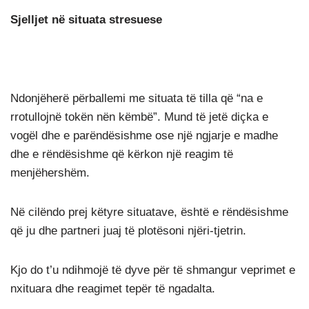
Sjelljet në situata stresuese
Ndonjëherë përballemi me situata të tilla që “na e
rrotullojnë tokën nën këmbë”. Mund të jetë diçka e
vogël dhe e parëndësishme ose një ngjarje e madhe
dhe e rëndësishme që kërkon një reagim të
menjëhershëm.
Në cilëndo prej këtyre situatave, është e rëndësishme
që ju dhe partneri juaj të plotësoni njëri-tjetrin.
Kjo do t’u ndihmojë të dyve për të shmangur veprimet e
nxituara dhe reagimet tepër të ngadalta.