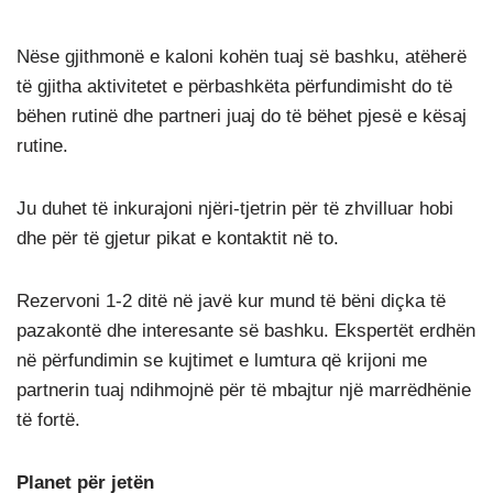
Nëse gjithmonë e kaloni kohën tuaj së bashku, atëherë
të gjitha aktivitetet e përbashkëta përfundimisht do të
bëhen rutinë dhe partneri juaj do të bëhet pjesë e kësaj
rutine.
Ju duhet të inkurajoni njëri-tjetrin për të zhvilluar hobi
dhe për të gjetur pikat e kontaktit në to.
Rezervoni 1-2 ditë në javë kur mund të bëni diçka të
pazakontë dhe interesante së bashku. Ekspertët erdhën
në përfundimin se kujtimet e lumtura që krijoni me
partnerin tuaj ndihmojnë për të mbajtur një marrëdhënie
të fortë.
Planet për jetën