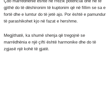
Çdo marrëdhënie është në rrezik potencial dhe ne të
gjithë do të dëshironim të kuptonim që në fillim se sa e
fortë dhe e lumtur do të jetë ajo. Por është e pamundur
të parashikohet kjo në fazat e hershme.
Megjithatë, ka shumë shenja që tregojnë se
marrëdhënia e një çifti është harmonike dhe do të
zgjasë një kohë të gjatë.