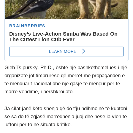
Gleb Tsipursky, Ph.D., është një bashkëthemelues i një
organizate jofitimprurëse që merret me propagandën e
të menduarit racional dhe një qasje të mençur për të
marrë vendime, i përshkroi ato.
Ja cilat janë këto shenja që do t’ju ndihmojnë të kuptoni
se sa do të zgjasë marrëdhënia juaj dhe nëse ia vlen të
luftoni për to në situata kritike.