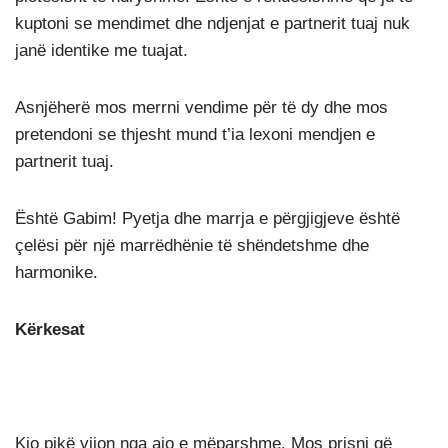
kuptoni se mendimet dhe ndjenjat e partnerit tuaj nuk
janë identike me tuajat.
Asnjëherë mos merrni vendime për të dy dhe mos
pretendoni se thjesht mund t’ia lexoni mendjen e
partnerit tuaj.
Është Gabim! Pyetja dhe marrja e përgjigjeve është
çelësi për një marrëdhënie të shëndetshme dhe
harmonike.
Kërkesat
Kjo pikë vijon nga ajo e mëparshme. Mos prisni që