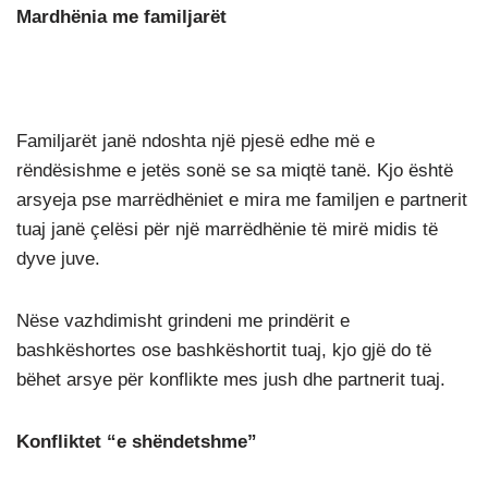
Mardhënia me familjarët
Familjarët janë ndoshta një pjesë edhe më e
rëndësishme e jetës sonë se sa miqtë tanë. Kjo është
arsyeja pse marrëdhëniet e mira me familjen e partnerit
tuaj janë çelësi për një marrëdhënie të mirë midis të
dyve juve.
Nëse vazhdimisht grindeni me prindërit e
bashkëshortes ose bashkëshortit tuaj, kjo gjë do të
bëhet arsye për konflikte mes jush dhe partnerit tuaj.
Konfliktet “e shëndetshme”