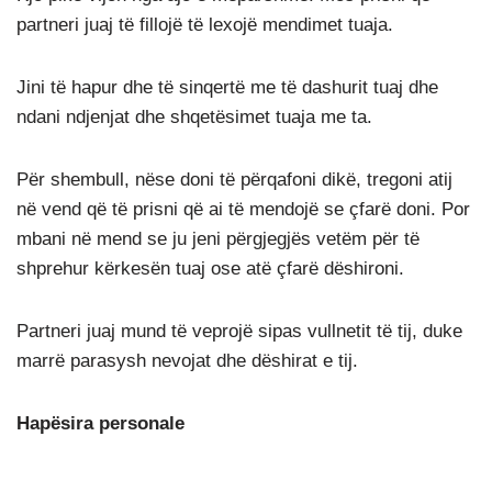
partneri juaj të fillojë të lexojë mendimet tuaja.
Jini të hapur dhe të sinqertë me të dashurit tuaj dhe
ndani ndjenjat dhe shqetësimet tuaja me ta.
Për shembull, nëse doni të përqafoni dikë, tregoni atij
në vend që të prisni që ai të mendojë se çfarë doni. Por
mbani në mend se ju jeni përgjegjës vetëm për të
shprehur kërkesën tuaj ose atë çfarë dëshironi.
Partneri juaj mund të veprojë sipas vullnetit të tij, duke
marrë parasysh nevojat dhe dëshirat e tij.
Hapësira personale