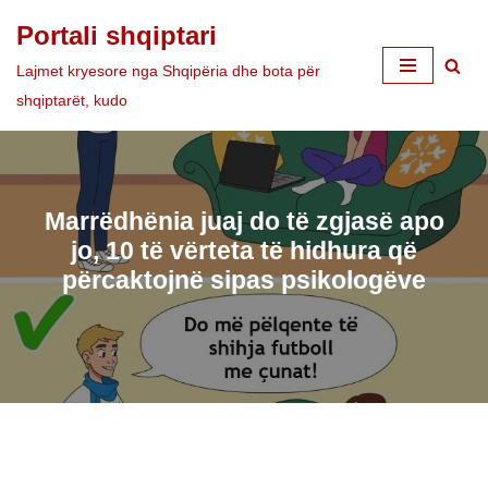
Portali shqiptari
Skip
Lajmet kryesore nga Shqipëria dhe bota për
to
shqiptarët, kudo
content
Marrëdhënia juaj do të zgjasë apo
jo, 10 të vërteta të hidhura që
përcaktojnë sipas psikologëve