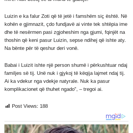
Luizin e ka falur Zoti që të jetë i famshëm siç është. Në
kohën e gjimnazit, çdo fundjavë ai vinte tek shtëpia ime
dhe të nesërmen pasi zgjoheshim nga gjumi, fqinjët na
thoshin që keni pasur Luizin, sepse ndihej që ishte aty.
Na bënte për të qeshur deri vonë.
Babai i Luizit ishte një person shumë i përkushtuar ndaj
familjes së tij. Unë nuk i gjykoj të këqija lajmet ndaj tij.
Ai ka vdekur nga vdekje natyrale. Nuk ka pasur
komplikacionet që thuhet ngado”, – tregoi ai.
Post Views:
188