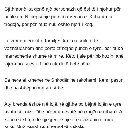
Gjithmonë ka qenë një personazh që është i njohur për
publikun. Njihej si një person i veçantë. Koha do ta
tregojë, por për mua nuk është njeri i keq.
Luizi me njerëzit e familjes ka komunikim të
vazhdueshëm dhe portalet bëjnë punën e tyre, por ai ka
marrëdhënie shumë të mirë. Këto fjalë për bixhozin janë
lojëra portalesh. Unë nuk di të ketë nërë.
Sa herë ai kthehet në Shkodër ne takohemi, kemi pasur
dhe bashkëpunime artistike.
Aty brenda është një lojë, të gjithë po bëjnë lojën e tyre
ashtu si Luizi. Dhe për mua është në rrugën e mbarë. Ai
ka intelektin, ndërgjegjen, e njeh televizionin shumë
mirë. Nuk besoj se ai mund të gabojë.