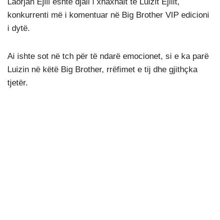
Laorjan Ejlli është djali i xhaxhait të Luizit Ejllit,
konkurrenti më i komentuar në Big Brother VIP edicioni
i dytë.
Ai ishte sot në tch për të ndarë emocionet, si e ka parë
Luizin në këtë Big Brother, rrëfimet e tij dhe gjithçka
tjetër.