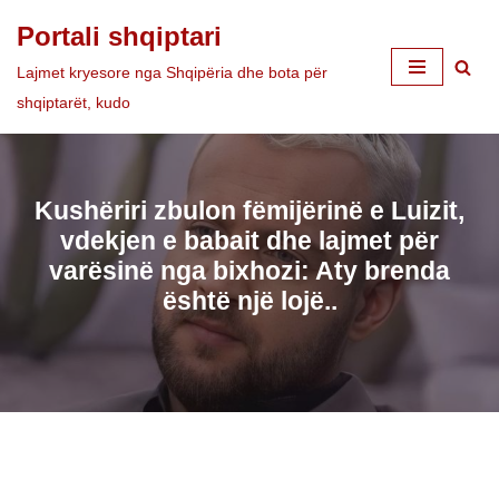
Portali shqiptari
Skip
Lajmet kryesore nga Shqipëria dhe bota për
to
shqiptarët, kudo
content
Kushëriri zbulon fëmijërinë e Luizit,
vdekjen e babait dhe lajmet për
varësinë nga bixhozi: Aty brenda
është një lojë..