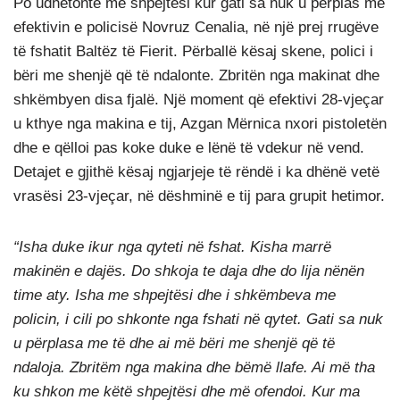
Po udhëtonte me shpejtësi kur gati sa nuk u përplas me
efektivin e policisë Novruz Cenalia, në një prej rrugëve
të fshatit Baltëz të Fierit. Përballë kësaj skene, polici i
bëri me shenjë që të ndalonte. Zbritën nga makinat dhe
shkëmbyen disa fjalë. Një moment që efektivi 28-vjeçar
u kthye nga makina e tij, Azgan Mërnica nxori pistoletën
dhe e qëlloi pas koke duke e lënë të vdekur në vend.
Detajet e gjithë kësaj ngjarjeje të rëndë i ka dhënë vetë
vrasësi 23-vjeçar, në dëshminë e tij para grupit hetimor.
“Isha duke ikur nga qyteti në fshat. Kisha marrë
makinën e dajës. Do shkoja te daja dhe do lija nënën
time aty. Isha me shpejtësi dhe i shkëmbeva me
policin, i cili po shkonte nga fshati në qytet. Gati sa nuk
u përplasa me të dhe ai më bëri me shenjë që të
ndaloja. Zbritëm nga makina dhe bëmë llafe. Ai më tha
ku shkon me këtë shpejtësi dhe më ofendoi. Kur ma