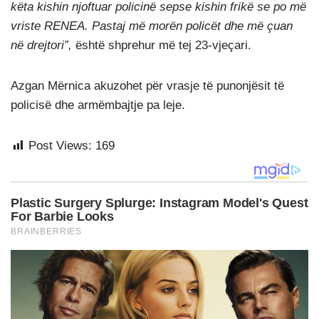
këta kishin njoftuar policinë sepse kishin frikë se po më
vriste RENEA. Pastaj më morën policët dhe më çuan
në drejtori”,
është shprehur më tej 23-vjeçari.
Azgan Mërnica akuzohet për vrasje të punonjësit të
policisë dhe armëmbajtje pa leje.
Post Views:
169