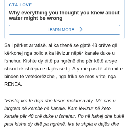
Sa i përket arratisë, ai ka thënë se gjatë 48 orëve që
kërkohej nga policia ka lëvizur nëpër kanale duke u
fshehur. Kishte dy ditë pa ngrënë dhe për këtë arsye
shkoi tek shtëpia e dajës së tij. Aty më pas të afërmit e
bindën të vetëdorëzohej, nga frika se mos vritej nga
RENEA.
“Pastaj ika te daja dhe lashë makinën aty. Më pas u
largova në këmbë në kanale. Kam lëvizur në këto
kanale për 48 orë duke u fshehur. Po në hahej dhe bukë
pasi kisha dy ditë pa ngrënë. Ika te shpia e dajës dhe