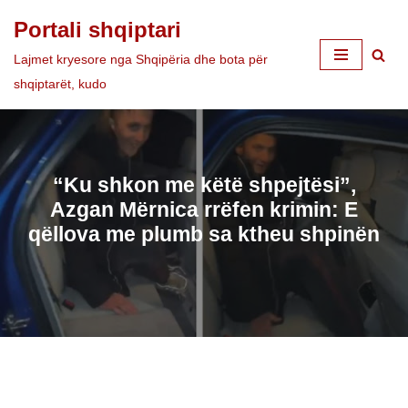
Portali shqiptari
Skip
Lajmet kryesore nga Shqipëria dhe bota për
to
shqiptarët, kudo
content
“Ku shkon me këtë shpejtësi”,
Azgan Mërnica rrëfen krimin: E
qëllova me plumb sa ktheu shpinën