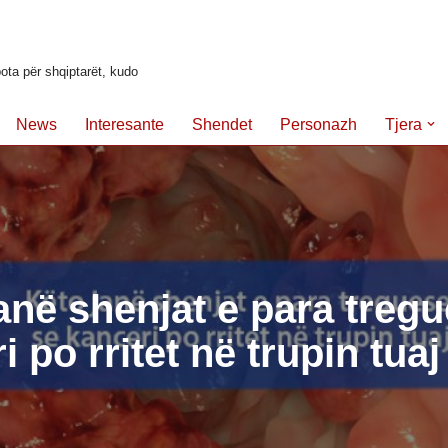
ota për shqiptarët, kudo
News
Interesante
Shendet
Personazh
Tjera
anë shenjat e para treg
i po rritet në trupin tuaj