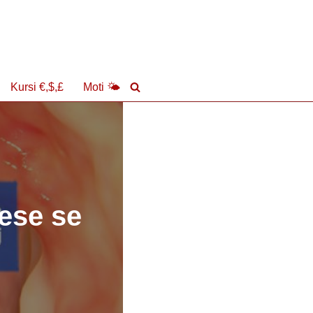
Kursi €,$,£
Moti 🌤
uese se