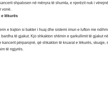
kancerit shpalosen në mënyra të shumta, e njerëzit nuk i vërejnë
r vonë.
 e lëkurës
erin e trajton si bakter i huaj dhe sistemi imun e lufton me ndih
 bardha të gjakut. Kjo shkakton shtimin e qarkullimit të gjakut n
 e kancerit përparojnë, që shkakton të kruarat e lëkurës, skuqje,
im të ngjyrës.