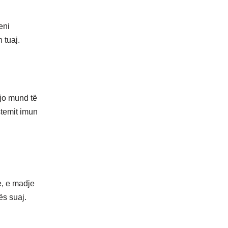
eni
 tuaj.
kjo mund të
stemit imun
ve, e madje
ës suaj.