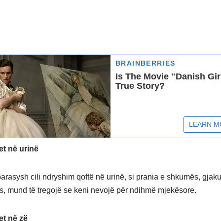
t në urinë
arasysh cili ndryshim qoftë në urinë, si prania e shkumës, gjak
s, mund të tregojë se keni nevojë për ndihmë mjekësore.
t në zë