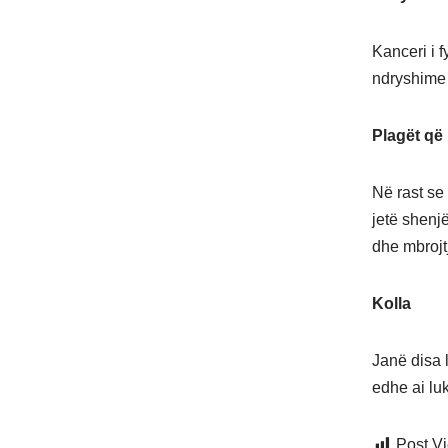
Kanceri i f
ndryshime n
Plagët që
Në rast se 
jetë shenjë
dhe mbrojt
Kolla
Janë disa l
edhe ai luk
Post V