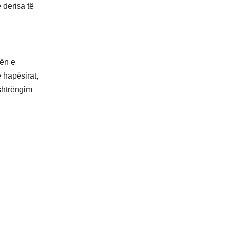
 derisa të
mën e
ë hapësirat,
 shtrëngim