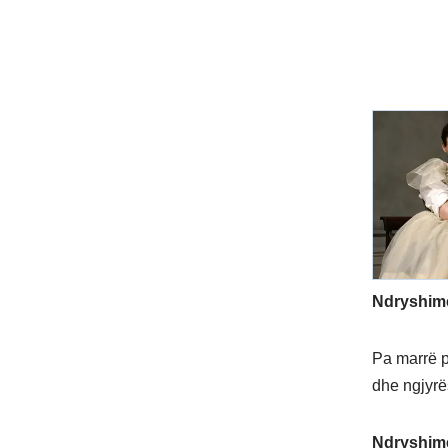
Ndryshime
Pa marrë p
dhe ngjyrë
Ndryshime