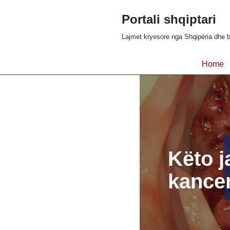
Portali shqiptari
Skip
Lajmet kryesore nga Shqipëria dhe b
to
content
Home
Këto j
kancer