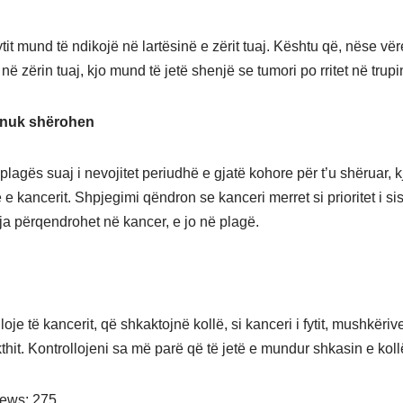
ytit mund të ndikojë në lartësinë e zërit tuaj. Kështu që, nëse vër
ë zërin tuaj, kjo mund të jetë shenjë se tumori po rritet në trupin
 nuk shërohen
plagës suaj i nevojitet periudhë e gjatë kohore për t’u shëruar, 
 e kancerit. Shpjegimi qëndron se kanceri merret si prioritet i si
ja përqendrohet në kancer, e jo në plagë.
loje të kancerit, që shkaktojnë kollë, si kanceri i fytit, mushkëri
thit. Kontrollojeni sa më parë që të jetë e mundur shkasin e koll
iews:
275