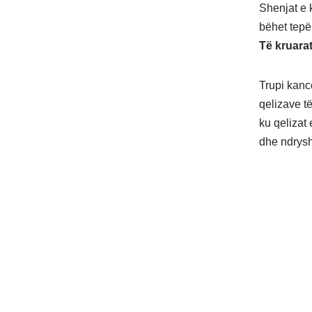
Shenjat e 
bëhet tepë
Të kruarat
Trupi kanc
qelizave të
ku qelizat
dhe ndrysh