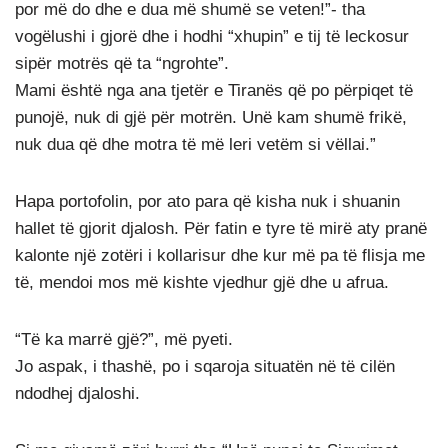
por më do dhe e dua më shumë se veten!”- tha
vogëlushi i gjorë dhe i hodhi “xhupin” e tij të leckosur
sipër motrës që ta “ngrohte”.
Mami është nga ana tjetër e Tiranës që po përpiqet të
punojë, nuk di gjë për motrën. Unë kam shumë frikë,
nuk dua që dhe motra të më leri vetëm si vëllai.”
Hapa portofolin, por ato para që kisha nuk i shuanin
hallet të gjorit djalosh. Për fatin e tyre të mirë aty pranë
kalonte një zotëri i kollarisur dhe kur më pa të flisja me
të, mendoi mos më kishte vjedhur gjë dhe u afrua.
“Të ka marrë gjë?”, më pyeti.
Jo aspak, i thashë, po i sqaroja situatën në të cilën
ndodhej djaloshi.