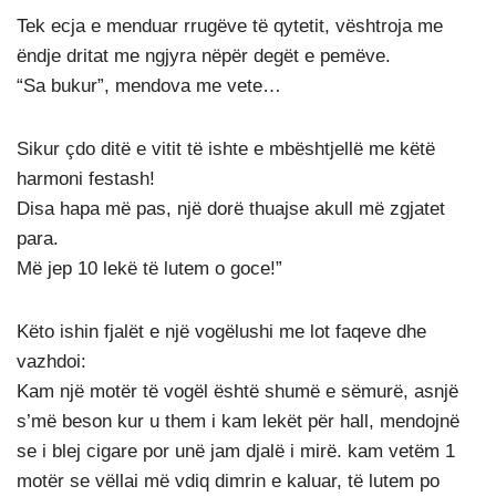
Tek ecja e menduar rrugëve të qytetit, vështroja me
ëndje dritat me ngjyra nëpër degët e pemëve.
“Sa bukur”, mendova me vete…
Sikur çdo ditë e vitit të ishte e mbështjellë me këtë
harmoni festash!
Disa hapa më pas, një dorë thuajse akull më zgjatet
para.
Më jep 10 lekë të lutem o goce!”
Këto ishin fjalët e një vogëlushi me lot faqeve dhe
vazhdoi:
Kam një motër të vogël është shumë e sëmurë, asnjë
s’më beson kur u them i kam lekët për hall, mendojnë
se i blej cigare por unë jam djalë i mirë. kam vetëm 1
motër se vëllai më vdiq dimrin e kaluar, të lutem po