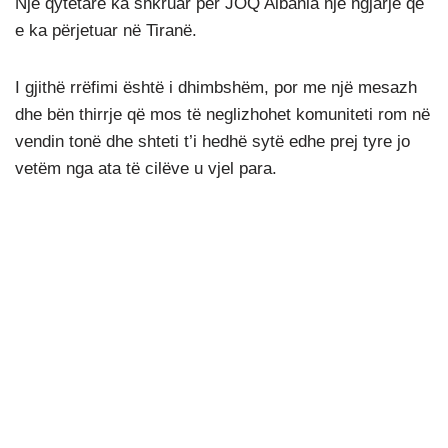
Një qytetare ka shkruar për JOQ Albania një ngjarje që
e ka përjetuar në Tiranë.
I gjithë rrëfimi është i dhimbshëm, por me një mesazh
dhe bën thirrje që mos të neglizhohet komuniteti rom në
vendin tonë dhe shteti t’i hedhë sytë edhe prej tyre jo
vetëm nga ata të cilëve u vjel para.