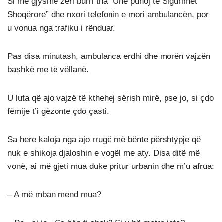
Si me gjysmë zëri burri tha “Unë punoj te Sigurimet
Shoqërore” dhe nxori telefonin e mori ambulancën, por
u vonua nga trafiku i rënduar.
Pas disa minutash, ambulanca erdhi dhe morën vajzën
bashkë me të vëllanë.
U luta që ajo vajzë të kthehej sërish mirë, pse jo, si çdo
fëmije t’i gëzonte çdo çasti.
Sa here kaloja nga ajo rrugë më bënte përshtypje që
nuk e shikoja djaloshin e vogël me aty. Disa ditë më
vonë, ai më gjeti mua duke pritur urbanin dhe m’u afrua:
– A më mban mend mua?