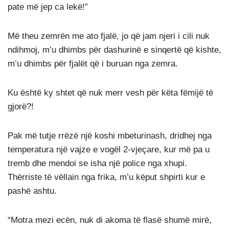
pate më jep ca lekë!”
Më theu zemrën me ato fjalë, jo që jam njeri i cili nuk
ndihmoj, m’u dhimbs për dashurinë e sinqertë që kishte,
m’u dhimbs për fjalët që i buruan nga zemra.
Ku është ky shtet që nuk merr vesh për këta fëmijë të
gjorë?!
Pak më tutje rrëzë një koshi mbeturinash, dridhej nga
temperatura një vajze e vogël 2-vjeçare, kur më pa u
tremb dhe mendoi se isha një police nga xhupi.
Thërriste të vëllain nga frika, m’u këput shpirti kur e
pashë ashtu.
“Motra mezi ecën, nuk di akoma të flasë shumë mirë,