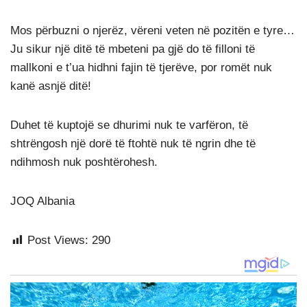
Mos përbuzni o njerëz, vëreni veten në pozitën e tyre…
Ju sikur një ditë të mbeteni pa gjë do të filloni të
mallkoni e t’ua hidhni fajin të tjerëve, por romët nuk
kanë asnjë ditë!
Duhet të kuptojë se dhurimi nuk te varfëron, të
shtrëngosh një dorë të ftohtë nuk të ngrin dhe të
ndihmosh nuk poshtërohesh.
JOQ Albania
Post Views:
290