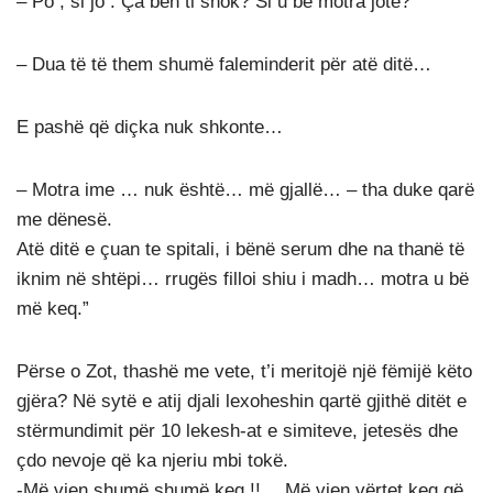
– Po , si jo . Ça bën ti shok? Si u bë motra jote?
– Dua të të them shumë faleminderit për atë ditë…
E pashë që diçka nuk shkonte…
– Motra ime … nuk është… më gjallë… – tha duke qarë
me dënesë.
Atë ditë e çuan te spitali, i bënë serum dhe na thanë të
iknim në shtëpi… rrugës filloi shiu i madh… motra u bë
më keq.”
Përse o Zot, thashë me vete, t’i meritojë një fëmijë këto
gjëra? Në sytë e atij djali lexoheshin qartë gjithë ditët e
stërmundimit për 10 lekesh-at e simiteve, jetesës dhe
çdo nevoje që ka njeriu mbi tokë.
-Më vjen shumë shumë keq !! …Më vjen vërtet keq që