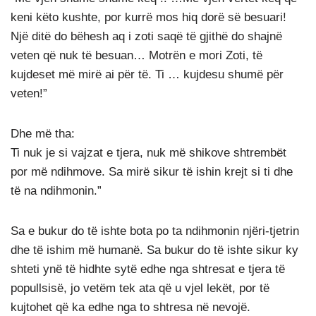
keni këto kushte, por kurrë mos hiq dorë së besuari!
Një ditë do bëhesh aq i zoti saqë të gjithë do shajnë
veten që nuk të besuan… Motrën e mori Zoti, të
kujdeset më mirë ai për të. Ti … kujdesu shumë për
veten!”
Dhe më tha:
Ti nuk je si vajzat e tjera, nuk më shikove shtrembët
por më ndihmove. Sa mirë sikur të ishin krejt si ti dhe
të na ndihmonin.”
Sa e bukur do të ishte bota po ta ndihmonin njëri-tjetrin
dhe të ishim më humanë. Sa bukur do të ishte sikur ky
shteti ynë të hidhte sytë edhe nga shtresat e tjera të
popullsisë, jo vetëm tek ata që u vjel lekët, por të
kujtohet që ka edhe nga to shtresa në nevojë.