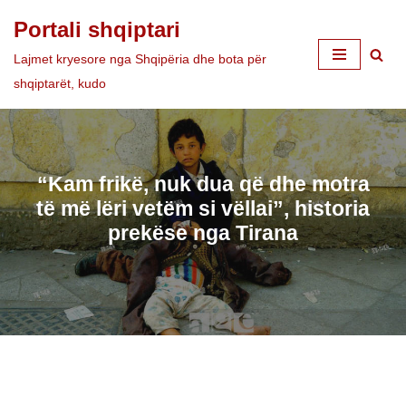
Portali shqiptari
Skip
Lajmet kryesore nga Shqipëria dhe bota për
to
shqiptarët, kudo
content
“Kam frikë, nuk dua që dhe motra
të më lëri vetëm si vëllai”, historia
prekëse nga Tirana