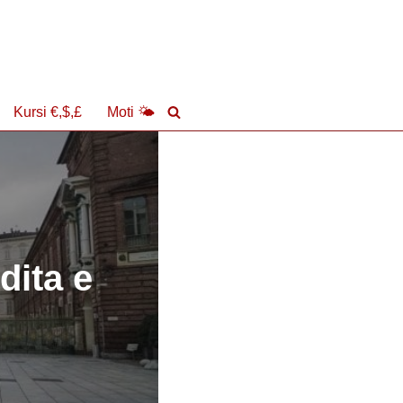
Kursi €,$,£
Moti 🌤
dita e