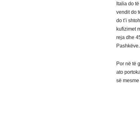
Italia do 
vendit do 
do t’i sht
kufizimet m
reja dhe 4
Pashkëve.
Por në të 
ato portoka
së mesme d