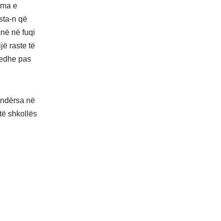
sma e
sta-n që
anë në fuqi
jë raste të
 edhe pas
, ndërsa në
të shkollës