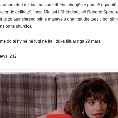
iratuara deri më tani na kanë dhënë shenjën e parë të ngadalës
htë ende delikate”, thotë Ministri i Shëndetësisë Roberto Speran
r të zgjatur shtrëngimin e masave u dha nga drejtuesit, por gjit
ension te shumica.
e do të hyjnë në fuqi në Itali duke filluar nga 29 marsi.
iews:
242