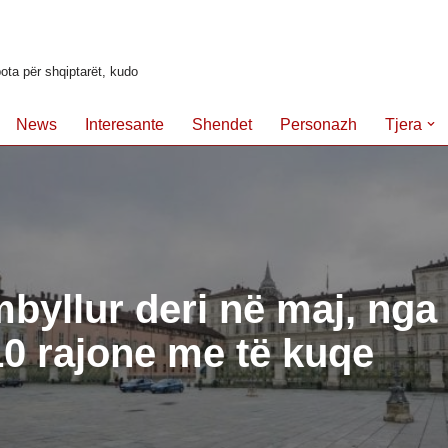
ota për shqiptarët, kudo
News
Interesante
Shendet
Personazh
Tjera
 mbyllur deri në maj, nga 
0 rajone me të kuqe