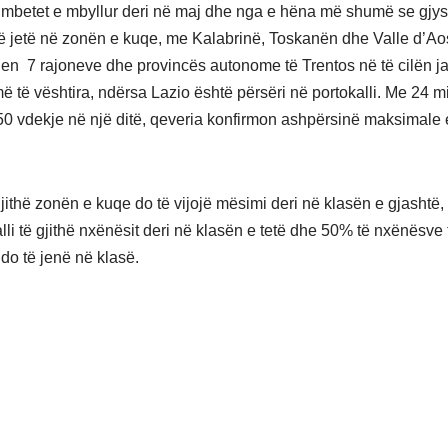
të mbetet e mbyllur deri në maj dhe nga e hëna më shumë se gjy
të jetë në zonën e kuqe, me Kalabrinë, Toskanën dhe Valle d’Ao
ohen 7 rajoneve dhe provincës autonome të Trentos në të cilën j
ë të vështira, ndërsa Lazio është përsëri në portokalli. Me 24 mi
50 vdekje në një ditë, qeveria konfirmon ashpërsinë maksimale
gjithë zonën e kuqe do të vijojë mësimi deri në klasën e gjashtë
lli të gjithë nxënësit deri në klasën e tetë dhe 50% të nxënësve 
o të jenë në klasë.