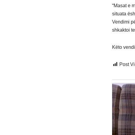
“Masat e m
situata ës
Vendimi pë
shkaktoi t
Këto vendim
Post V