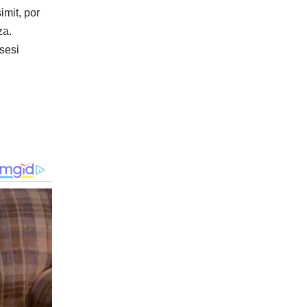
imit, por
za.
hsesi