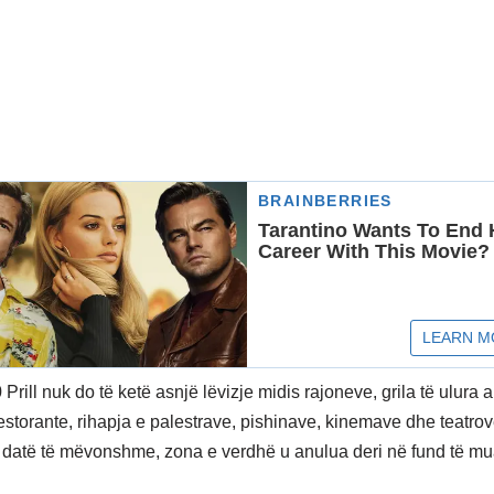
Prill nuk do të ketë asnjë lëvizje midis rajoneve, grila të ulura
estorante, rihapja e palestrave, pishinave, kinemave dhe teatrov
ë datë të mëvonshme, zona e verdhë u anulua deri në fund të mua