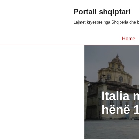
Portali shqiptari
Skip
Lajmet kryesore nga Shqipëria dhe b
to
content
Home
Italia
hënë 1