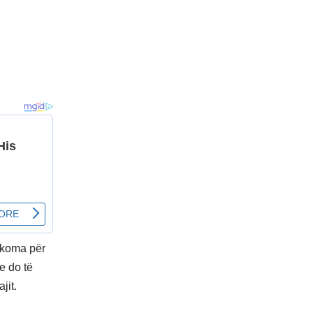
 akoma për
e do të
jit.