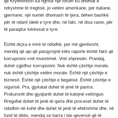
që Kryeministri ka ngritur një forum ku dhomat e
ndryshme të tregtisë, jo vetëm amerikane, por italiane,
gjermane, një numër dhomash të tjera, bëhen bashkë
për të ndarë idetë e tyre dhe, në fakt, në disa raste, për
të paraqitur kërkesat e tyre.
Është diçka e mirë të ndodhë, por më gjerësisht,
mendoj që ajo që pasqyrojnë këto raporte është fakti që
korrupsioni vret investimet. Vret shpresën. Prandaj,
duhet zgjidhur korrupsioni. Nuk është çështje morale,
nuk është çështje vetëm morale. Është një çështje e
biznesit. Është një çështje e begatisë. Është çështje e
sigurisë. Pra, gjykatat duhet të jenë të pastra.
Prokurorët dhe gjyqtarët duhet të kalojnë vettingun.
Rregullat duhet të jenë të qarta dhe proceset duhet të
ndodhin në kohë dhe duhet të jenë të efektshme dhe, në
fund të ditës, mendoj se barra i bie qeverisë që të