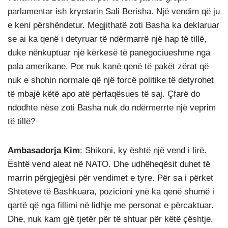
parlamentar ish kryetarin Sali Berisha. Një vendim që ju
e keni përshëndetur. Megjithatë zoti Basha ka deklaruar
se ai ka qenë i detyruar të ndërmarrë një hap të tillë,
duke nënkuptuar një kërkesë të panegociueshme nga
pala amerikane. Por nuk kanë qenë të pakët zërat që
nuk e shohin normale që një forcë politike të detyrohet
të mbajë këtë apo atë përfaqësues të saj. Çfarë do
ndodhte nëse zoti Basha nuk do ndërmerrte një veprim
të tillë?
Ambasadorja Kim
: Shikoni, ky është një vend i lirë.
Është vend aleat në NATO. Dhe udhëheqësit duhet të
marrin përgjegjësi për vendimet e tyre. Për sa i përket
Shteteve të Bashkuara, pozicioni ynë ka qenë shumë i
qartë që nga fillimi në lidhje me personat e përcaktuar.
Dhe, nuk kam gjë tjetër për të shtuar për këtë çështje.