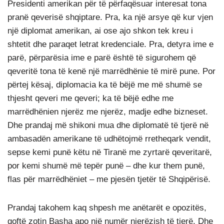
Presidenti amerikan për të përfaqësuar interesat tona
pranë qeverisë shqiptare. Pra, ka një arsye që kur vjen
një diplomat amerikan, ai ose ajo shkon tek kreu i
shtetit dhe paraqet letrat kredenciale. Pra, detyra ime e
parë, përparësia ime e parë është të sigurohem që
qeveritë tona të kenë një marrëdhënie të mirë pune. Por
përtej kësaj, diplomacia ka të bëjë me më shumë se
thjesht qeveri me qeveri; ka të bëjë edhe me
marrëdhënien njerëz me njerëz, madje edhe bizneset.
Dhe prandaj më shikoni mua dhe diplomatë të tjerë në
ambasadën amerikane të udhëtojmë rretheqark vendit,
sepse kemi punë këtu në Tiranë me zyrtarë qeveritarë,
por kemi shumë më tepër punë – dhe kur them punë,
flas për marrëdhëniet – me pjesën tjetër të Shqipërisë.
Prandaj takohem kaq shpesh me anëtarët e opozitës,
qoftë zotin Basha apo një numër njerëzish të tjerë. Dhe