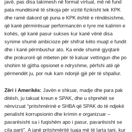
javë, pas disa takimesh në format virtual, më në fund
pata mundësinë të shkoja për vizitë fizikisht tek KPK
dhe ramë dakord që puna e KPK është e rëndësishme,
që kanë përmirësuar performancën e tyre me kalimin e
kohës, që kanë pasur sukses kur kanë vënë disa
synime shumë ambicioze për shifrat këto muajt e fundit
dhe i kanë përmbushur ato. Ka ende shumë gjyqtarë
dhe prokurorë që mbeten për të kaluar vettingun dhe po
shohim të gjitha opsionet e ndryshme, përfshi atë që
përmendët ju, por nuk kam ndonjë gjë për të shpallur.
Zëri i Amerikës:
Javën e shkuar, madje dhe para pak
ditësh, ju takuat kreun e SPAK, dhe u shprehët se
nënvizuat “pritshmërinë e SHBA që SPAK do të ndjekë
penalisht korrupsionin dhe krimin e organizuar –
pavarësisht sa i fuqishëm apo i pasur, pavarësisht se
cila parti”. A janë pritshmëritë tuaja më të larta tani, kur