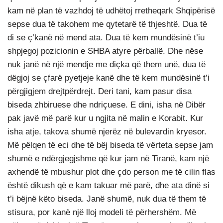
kam në plan të vazhdoj të udhëtoj rretheqark Shqipërisë
sepse dua të takohem me qytetarë të thjeshtë. Dua të
di se ç’kanë në mend ata. Dua të kem mundësinë t’iu
shpjegoj pozicionin e SHBA atyre përballë. Dhe nëse
nuk janë në një mendje me diçka që them unë, dua të
dëgjoj se çfarë pyetjeje kanë dhe të kem mundësinë t’i
përgjigjem drejtpërdrejt. Deri tani, kam pasur disa
biseda zhbiruese dhe ndriçuese. E dini, isha në Dibër
pak javë më parë kur u ngjita në malin e Korabit. Kur
isha atje, takova shumë njerëz në bulevardin kryesor.
Më pëlqen të eci dhe të bëj biseda të vërteta sepse jam
shumë e ndërgjegjshme që kur jam në Tiranë, kam një
axhendë të mbushur plot dhe çdo person me të cilin flas
është dikush që e kam takuar më parë, dhe ata dinë si
t’i bëjnë këto biseda. Janë shumë, nuk dua të them të
stisura, por kanë një lloj modeli të përhershëm. Më