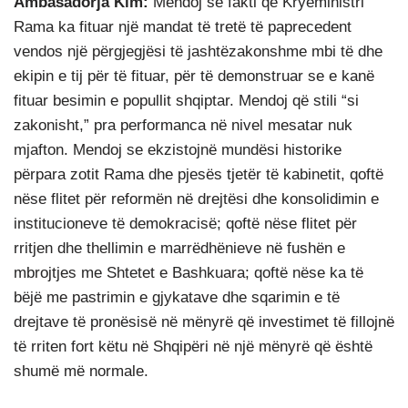
Ambasadorja Kim:
Mendoj se fakti që Kryeministri
Rama ka fituar një mandat të tretë të paprecedent
vendos një përgjegjësi të jashtëzakonshme mbi të dhe
ekipin e tij për të fituar, për të demonstruar se e kanë
fituar besimin e popullit shqiptar. Mendoj që stili “si
zakonisht,” pra performanca në nivel mesatar nuk
mjafton. Mendoj se ekzistojnë mundësi historike
përpara zotit Rama dhe pjesës tjetër të kabinetit, qoftë
nëse flitet për reformën në drejtësi dhe konsolidimin e
institucioneve të demokracisë; qoftë nëse flitet për
rritjen dhe thellimin e marrëdhënieve në fushën e
mbrojtjes me Shtetet e Bashkuara; qoftë nëse ka të
bëjë me pastrimin e gjykatave dhe sqarimin e të
drejtave të pronësisë në mënyrë që investimet të fillojnë
të rriten fort këtu në Shqipëri në një mënyrë që është
shumë më normale.