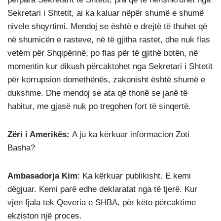
Sekretari i Shtetit, ai ka kaluar nëpër shumë e shumë
nivele shqyrtimi. Mendoj se është e drejtë të thuhet që
në shumicën e rasteve, në të gjitha rastet, dhe nuk flas
vetëm për Shqipërinë, po flas për të gjithë botën, në
momentin kur dikush përcaktohet nga Sekretari i Shtetit
për korrupsion domethënës, zakonisht është shumë e
dukshme. Dhe mendoj se ata që thonë se janë të
habitur, me gjasë nuk po tregohen fort të sinqertë.
Zëri i Amerikës:
A ju ka kërkuar informacion Zoti
Basha?
Ambasadorja Kim
: Ka kërkuar publikisht. E kemi
dëgjuar. Kemi parë edhe deklaratat nga të tjerë. Kur
vjen fjala tek Qeveria e SHBA, për këto përcaktime
ekziston një proces.