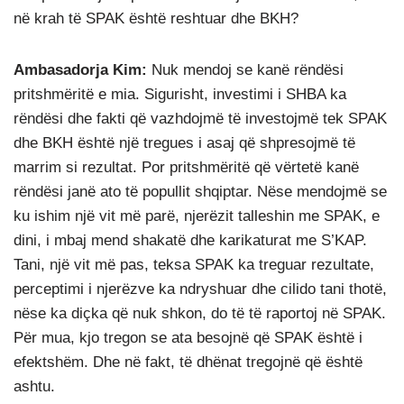
në krah të SPAK është reshtuar dhe BKH?
Ambasadorja Kim:
Nuk mendoj se kanë rëndësi
pritshmëritë e mia. Sigurisht, investimi i SHBA ka
rëndësi dhe fakti që vazhdojmë të investojmë tek SPAK
dhe BKH është një tregues i asaj që shpresojmë të
marrim si rezultat. Por pritshmëritë që vërtetë kanë
rëndësi janë ato të popullit shqiptar. Nëse mendojmë se
ku ishim një vit më parë, njerëzit talleshin me SPAK, e
dini, i mbaj mend shakatë dhe karikaturat me S’KAP.
Tani, një vit më pas, teksa SPAK ka treguar rezultate,
perceptimi i njerëzve ka ndryshuar dhe cilido tani thotë,
nëse ka diçka që nuk shkon, do të të raportoj në SPAK.
Për mua, kjo tregon se ata besojnë që SPAK është i
efektshëm. Dhe në fakt, të dhënat tregojnë që është
ashtu.