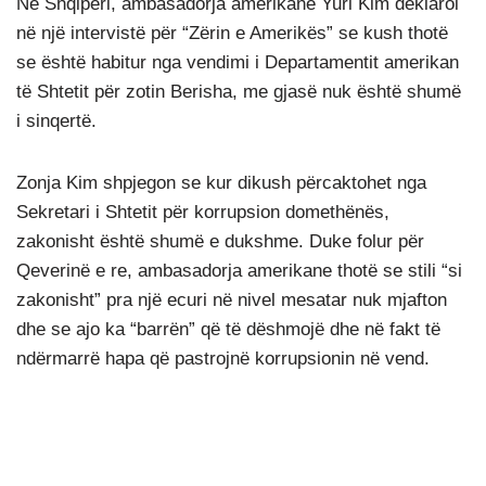
Në Shqipëri, ambasadorja amerikane Yuri Kim deklaroi
në një intervistë për “Zërin e Amerikës” se kush thotë
se është habitur nga vendimi i Departamentit amerikan
të Shtetit për zotin Berisha, me gjasë nuk është shumë
i sinqertë.
Zonja Kim shpjegon se kur dikush përcaktohet nga
Sekretari i Shtetit për korrupsion domethënës,
zakonisht është shumë e dukshme. Duke folur për
Qeverinë e re, ambasadorja amerikane thotë se stili “si
zakonisht” pra një ecuri në nivel mesatar nuk mjafton
dhe se ajo ka “barrën” që të dëshmojë dhe në fakt të
ndërmarrë hapa që pastrojnë korrupsionin në vend.