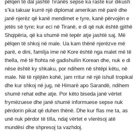
pëlqen të dal jashtë Tiranës sepse ka raste kur dikush
s’ka takuar kurrë një diplomat amerikan më parë dhe
janë njerëz që kanë mendimet e tyre, kanë përvojën e
jetës së tyre; kur eci në Tiranë, e di që nuk është gjithë
Shqipëria, që ka shumë më tepër atje jashtë saj. Më
pëlqen të shkoj në male. Ua kam thënë njerëzve më
parë, e dini, familja ime në Kore është nga malet më të
thella, më të ftohta në gadishullin Korean dhe, nuk e di
nëse është ky shkaku, por ndihem në shtëpi këtu, në
male. Në të njëjtën kohë, jam rritur në një ishull tropikal
dhe kur shkoj në jug, në Himarë apo Sarandë, ndihem
shumë rehat edhe atje. Por këto biseda janë vërtet
frymëzuese dhe janë shumë informuese sepse nuk
përdorin pikat që duhen thënë. Dhe kur flas me ta, as
unë nuk përdor të tilla, ndaj vërtet e vlerësoj atë
mundësi dhe shpresoj ta vazhdoj.