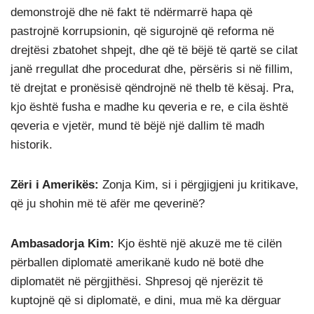
demonstrojë dhe në fakt të ndërmarrë hapa që
pastrojnë korrupsionin, që sigurojnë që reforma në
drejtësi zbatohet shpejt, dhe që të bëjë të qartë se cilat
janë rregullat dhe procedurat dhe, përsëris si në fillim,
të drejtat e pronësisë qëndrojnë në thelb të kësaj. Pra,
kjo është fusha e madhe ku qeveria e re, e cila është
qeveria e vjetër, mund të bëjë një dallim të madh
historik.
Zëri i Amerikës:
Zonja Kim, si i përgjigjeni ju kritikave,
që ju shohin më të afër me qeverinë?
Ambasadorja Kim:
Kjo është një akuzë me të cilën
përballen diplomatë amerikanë kudo në botë dhe
diplomatët në përgjithësi. Shpresoj që njerëzit të
kuptojnë që si diplomatë, e dini, mua më ka dërguar