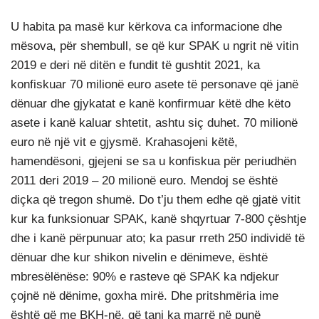
U habita pa masë kur kërkova ca informacione dhe
mësova, për shembull, se që kur SPAK u ngrit në vitin
2019 e deri në ditën e fundit të gushtit 2021, ka
konfiskuar 70 milionë euro asete të personave që janë
dënuar dhe gjykatat e kanë konfirmuar këtë dhe këto
asete i kanë kaluar shtetit, ashtu siç duhet. 70 milionë
euro në një vit e gjysmë. Krahasojeni këtë,
hamendësoni, gjejeni se sa u konfiskua për periudhën
2011 deri 2019 – 20 milionë euro. Mendoj se është
diçka që tregon shumë. Do t’ju them edhe që gjatë vitit
kur ka funksionuar SPAK, kanë shqyrtuar 7-800 çështje
dhe i kanë përpunuar ato; ka pasur rreth 250 individë të
dënuar dhe kur shikon nivelin e dënimeve, është
mbresëlënëse: 90% e rasteve që SPAK ka ndjekur
çojnë në dënime, goxha mirë. Dhe pritshmëria ime
është që me BKH-në, që tani ka marrë në punë