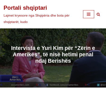
Portali shqiptari
Skip
Lajmet kryesore nga Shqipëria dhe bota për
to
shqiptarët, kudo
content
Intervista e Yuri Kim për “Zërin e
Amerikës”, të nisë hetimi penal
ndaj Berishës