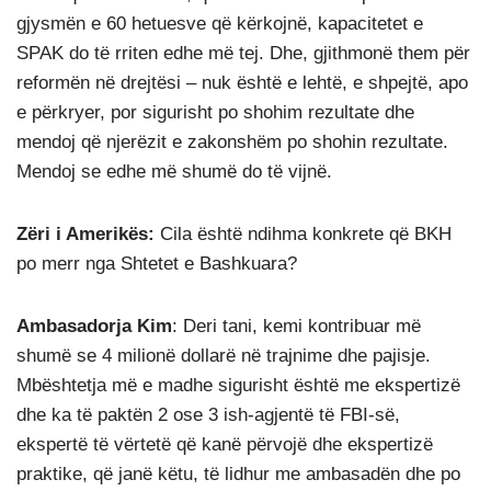
gjysmën e 60 hetuesve që kërkojnë, kapacitetet e
SPAK do të rriten edhe më tej. Dhe, gjithmonë them për
reformën në drejtësi – nuk është e lehtë, e shpejtë, apo
e përkryer, por sigurisht po shohim rezultate dhe
mendoj që njerëzit e zakonshëm po shohin rezultate.
Mendoj se edhe më shumë do të vijnë.
Zëri i Amerikës:
Cila është ndihma konkrete që BKH
po merr nga Shtetet e Bashkuara?
Ambasadorja Kim
: Deri tani, kemi kontribuar më
shumë se 4 milionë dollarë në trajnime dhe pajisje.
Mbështetja më e madhe sigurisht është me ekspertizë
dhe ka të paktën 2 ose 3 ish-agjentë të FBI-së,
ekspertë të vërtetë që kanë përvojë dhe ekspertizë
praktike, që janë këtu, të lidhur me ambasadën dhe po