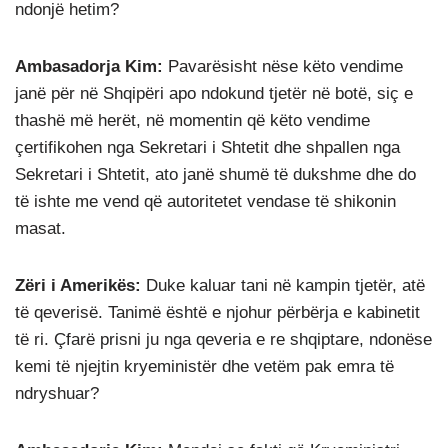
ndonjë hetim?
Ambasadorja Kim:
Pavarësisht nëse këto vendime
janë për në Shqipëri apo ndokund tjetër në botë, siç e
thashë më herët, në momentin që këto vendime
çertifikohen nga Sekretari i Shtetit dhe shpallen nga
Sekretari i Shtetit, ato janë shumë të dukshme dhe do
të ishte me vend që autoritetet vendase të shikonin
masat.
Zëri i Amerikës:
Duke kaluar tani në kampin tjetër, atë
të qeverisë. Tanimë është e njohur përbërja e kabinetit
të ri. Çfarë prisni ju nga qeveria e re shqiptare, ndonëse
kemi të njejtin kryeministër dhe vetëm pak emra të
ndryshuar?