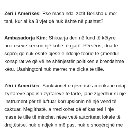
Zëri i Amerikës:
Pse masa ndaj zotit Berisha u mor
tani, kur ai ka 8 vjet që nuk është në pushtet?
Ambasadorja Kim:
Shkuarja deri në fund të këtyre
proceseve kërkon një kohë të gjatë. Përsëris, dua të
sqaroj që nuk është pjesë e ndonjë teorie të çmendur
konspirative që vë në shënjestër politikën e brendshme
këtu. Uashingtoni nuk merret me diçka të tillë.
Zëri i Amerikës:
Sanksionet e qeverisë amerikane ndaj
zyrtarëve apo ish zyrtarëve të lartë, janë zgjedhur si një
instrument për të luftuar korrupsionin në një vend të
caktuar. Megjithatë, a rrezikohet që efikasiteti i një
mase të tillë të minohet nëse vetë autoritetet lokale të
drejtësise, nuk e ndjekin më pas, nuk e shoqërojnë me