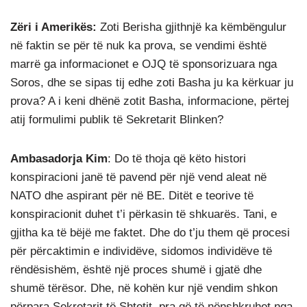
Zëri i Amerikës:
Zoti Berisha gjithnjë ka këmbëngulur
në faktin se për të nuk ka prova, se vendimi është
marrë ga informacionet e OJQ të sponsorizuara nga
Soros, dhe se sipas tij edhe zoti Basha ju ka kërkuar ju
prova? A i keni dhënë zotit Basha, informacione, përtej
atij formulimi publik të Sekretarit Blinken?
Ambasadorja Kim
: Do të thoja që këto histori
konspiracioni janë të pavend për një vend aleat në
NATO dhe aspirant për në BE. Ditët e teorive të
konspiracionit duhet t’i përkasin të shkuarës. Tani, e
gjitha ka të bëjë me faktet. Dhe do t’ju them që procesi
për përcaktimin e individëve, sidomos individëve të
rëndësishëm, është një proces shumë i gjatë dhe
shumë tërësor. Dhe, në kohën kur një vendim shkon
përpara Sekretarit të Shtetit, pra që të nënshkruhet nga