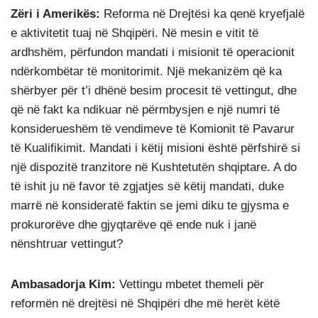
Zëri i Amerikës:
Reforma në Drejtësi ka qenë kryefjalë
e aktivitetit tuaj në Shqipëri. Në mesin e vitit të
ardhshëm, përfundon mandati i misionit të operacionit
ndërkombëtar të monitorimit. Një mekanizëm që ka
shërbyer për t’i dhënë besim procesit të vettingut, dhe
që në fakt ka ndikuar në përmbysjen e një numri të
konsiderueshëm të vendimeve të Komionit të Pavarur
të Kualifikimit. Mandati i këtij misioni është përfshirë si
një dispozitë tranzitore në Kushtetutën shqiptare. A do
të ishit ju në favor të zgjatjes së këtij mandati, duke
marrë në konsideratë faktin se jemi diku te gjysma e
prokurorëve dhe gjyqtarëve që ende nuk i janë
nënshtruar vettingut?
Ambasadorja Kim:
Vettingu mbetet themeli për
reformën në drejtësi në Shqipëri dhe më herët këtë