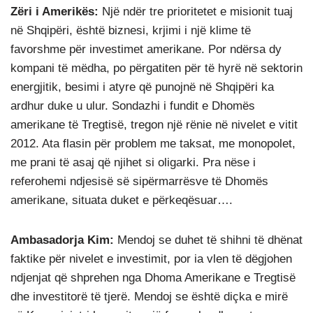
Zëri i Amerikës:
Një ndër tre prioritetet e misionit tuaj
në Shqipëri, është biznesi, krjimi i një klime të
favorshme për investimet amerikane. Por ndërsa dy
kompani të mëdha, po përgatiten për të hyrë në sektorin
energjitik, besimi i atyre që punojnë në Shqipëri ka
ardhur duke u ulur. Sondazhi i fundit e Dhomës
amerikane të Tregtisë, tregon një rënie në nivelet e vitit
2012. Ata flasin për problem me taksat, me monopolet,
me prani të asaj që njihet si oligarki. Pra nëse i
referohemi ndjesisë së sipërmarrësve të Dhomës
amerikane, situata duket e përkeqësuar….
Ambasadorja Kim:
Mendoj se duhet të shihni të dhënat
faktike për nivelet e investimit, por ia vlen të dëgjohen
ndjenjat që shprehen nga Dhoma Amerikane e Tregtisë
dhe investitorë të tjerë. Mendoj se është diçka e mirë