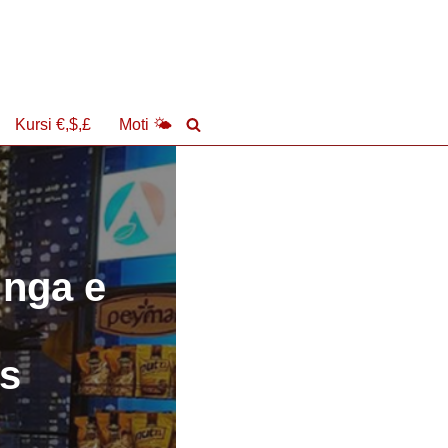
Kursi €,$,£
Moti 🌤
 nga e
ës