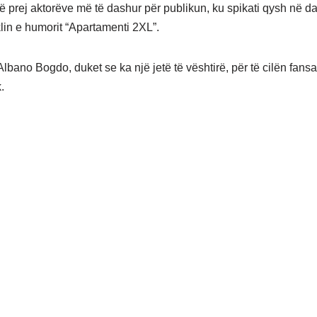
jë prej aktorëve më të dashur për publikun, ku spikati qysh në da
lin e humorit “Apartamenti 2XL”.
Albano Bogdo, duket se ka një jetë të vështirë, për të cilën fansat
.