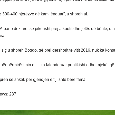
e 300-400 njerëzve që kam lënduar”, u shpreh ai.
Albano deklaroi se pikërisht prej alkoolit dhe jetës që bënte, u 
ara.
, siç u shpreh Bogdo, që prej qershorit të vitit 2016, nuk ka ko
për përmirësimin e tij, ka falenderuar publikisht edhe mjekët që 
preh se shkak për gjendjen e tij ishte bërë fama.
iews:
287