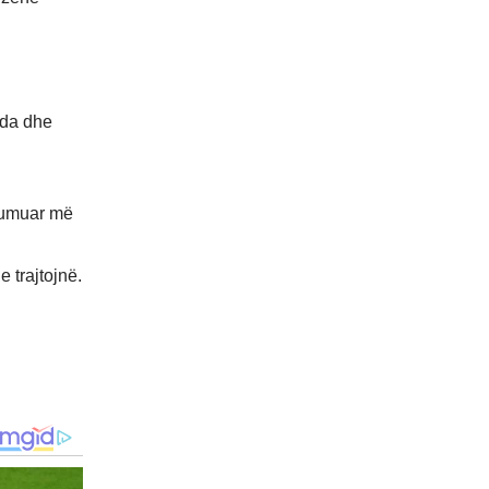
nda dhe
nsumuar më
e trajtojnë.