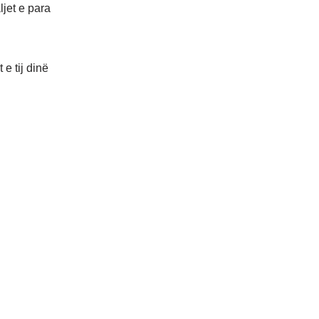
ljet e para
 e tij dinë