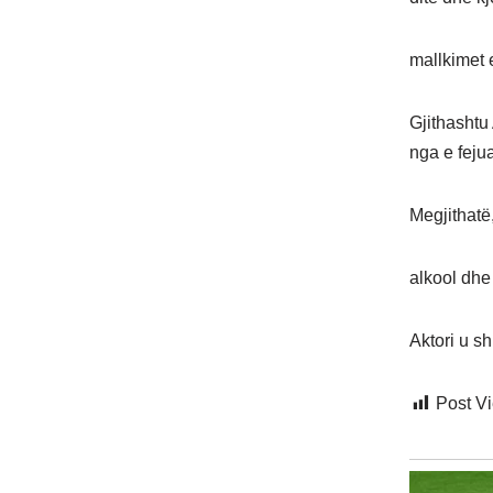
mallkimet 
Gjithashtu 
nga e feju
Megjithatë
alkool dhe 
Aktori u sh
Post V