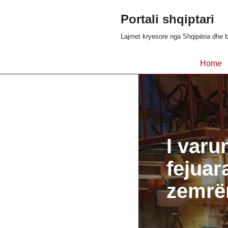
Portali shqiptari
Skip
Lajmet kryesore nga Shqipëria dhe b
to
content
Home
I varu
fejuar
zemrën