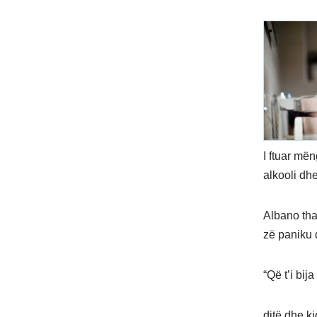
I ftuar më
alkooli dh
Albano tha
zë paniku 
“Që t’i bij
ditë dhe kj