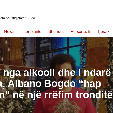
ota për shqiptarët, kudo
News
Interesante
Shendet
Personazh
Tjera
r nga alkooli dhe i ndarë
a, Albano Bogdo “hap
” në një rrëfim trondit