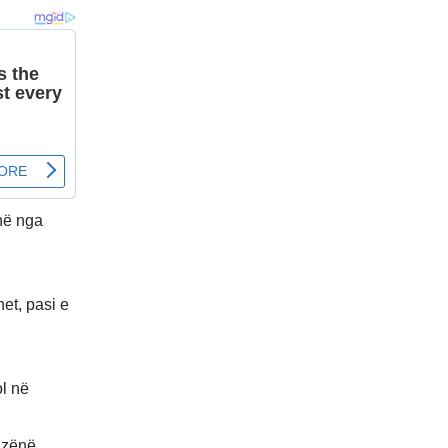
inë nga
et, pasi e
ol në
ë zënë