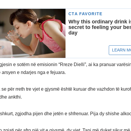
ngjesin e sotëm në emisionin “Rreze Dielli”, ai ka pranuar varës
e arsyen e ndarjes nga e fejuara.
 se për rreth tre vjet e gjysmë është kuruar dhe vazhdon të kuroh
dhe ankthi.
a shkurt, zgjodha pijen dhe jetën e shfrenuar. Pija dy shishe alko
o zgjati për afro një vit e gjysmë, dy vjet. Tani më duket sikur m