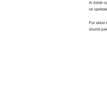
Ai është n
në spektak
Por aktori 
shumë pak