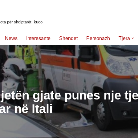
ota për shqiptarët, kudo
News
Interesante
Shendet
Personazh
Tjera
etën gjate punes nje tje
r në Itali