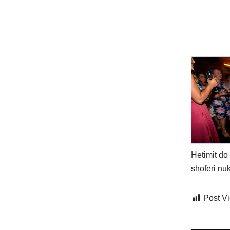
Hetimit do
shoferi nu
Post V