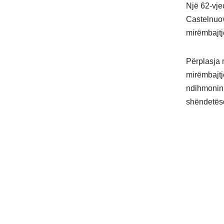
Një 62-vje
Castelnuov
mirëmbajtj
Përplasja 
mirëmbajtj
ndihmonin 
shëndetëso