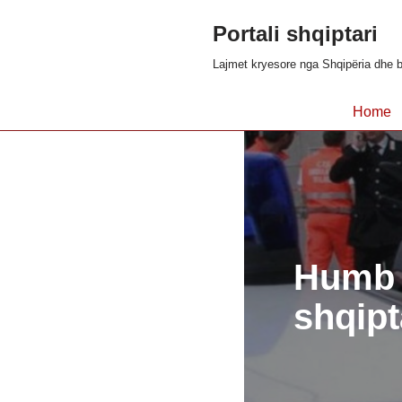
Portali shqiptari
Skip
Lajmet kryesore nga Shqipëria dhe b
to
content
Home
Humb j
shqipta