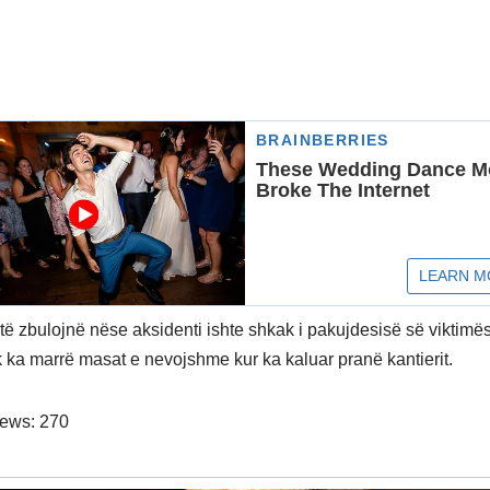
 të zbulojnë nëse aksidenti ishte shkak i pakujdesisë së viktimë
k ka marrë masat e nevojshme kur ka kaluar pranë kantierit.
iews:
270