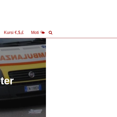
Kursi €,$,£
Moti 🌤
ter