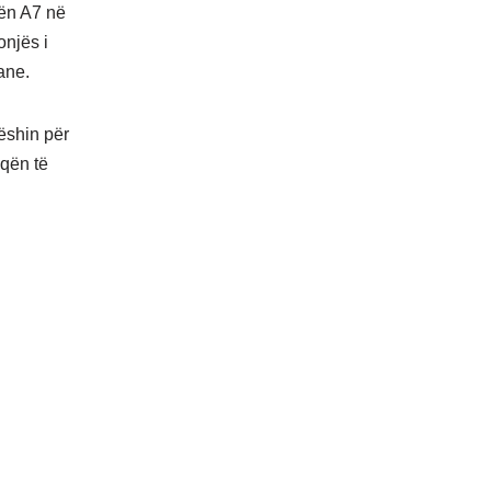
dën A7 në
onjës i
ane.
ëshin për
oqën të