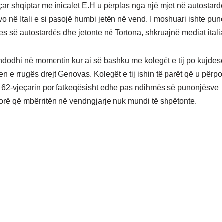
çar shqiptar me inicalet E.H u përplas nga një mjet në autostar
o në Itali e si pasojë humbi jetën në vend. I moshuari ishte pun
es së autostardës dhe jetonte në Tortona, shkruajnë mediat itali
ndodhi në momentin kur ai së bashku me kolegët e tij po kujdes
en e rrugës drejt Genovas. Kolegët e tij ishin të parët që u përp
62-vjeçarin por fatkeqësisht edhe pas ndihmës së punonjësve
rë që mbërritën në vendngjarje nuk mundi të shpëtonte.