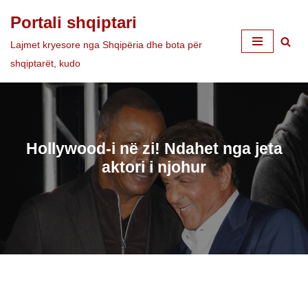
Portali shqiptari
Skip
Lajmet kryesore nga Shqipëria dhe bota për
to
shqiptarët, kudo
content
Hollywood-i në zi! Ndahet nga jeta
aktori i njohur