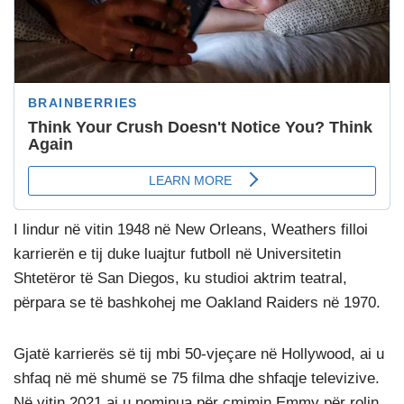
I lindur në vitin 1948 në New Orleans, Weathers filloi
karrierën e tij duke luajtur futboll në Universitetin
Shtetëror të San Diegos, ku studioi aktrim teatral,
përpara se të bashkohej me Oakland Raiders në 1970.
Gjatë karrierës së tij mbi 50-vjeçare në Hollywood, ai u
shfaq në më shumë se 75 filma dhe shfaqje televizive.
Në vitin 2021 ai u nominua për çmimin Emmy për rolin