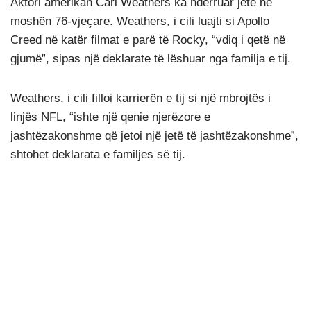
Aktori amerikan Carl Weathers ka ndërruar jetë në
moshën 76-vjeçare. Weathers, i cili luajti si Apollo
Creed në katër filmat e parë të Rocky, “vdiq i qetë në
gjumë”, sipas një deklarate të lëshuar nga familja e tij.
Weathers, i cili filloi karrierën e tij si një mbrojtës i
linjës NFL, “ishte një qenie njerëzore e
jashtëzakonshme që jetoi një jetë të jashtëzakonshme”,
shtohet deklarata e familjes së tij.