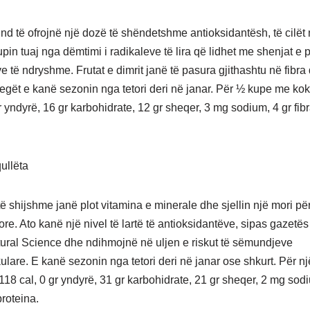
d të ofrojnë një dozë të shëndetshme antioksidantësh, të cilët
pin tuaj nga dëmtimi i radikaleve të lira që lidhet me shenjat e 
 të ndryshme. Frutat e dimrit janë të pasura gjithashtu në fibra
egët e kanë sezonin nga tetori deri në janar. Për ½ kupe me kok
r yndyrë, 16 gr karbohidrate, 12 gr sheqer, 3 mg sodium, 4 gr fibr
ullëta
të shijshme janë plot vitamina e minerale dhe sjellin një mori pë
re. Ato kanë një nivel të lartë të antioksidantëve, sipas gazet
ltural Science dhe ndihmojnë në uljen e riskut të sëmundjeve
ulare. E kanë sezonin nga tetori deri në janar ose shkurt. Për n
118 cal, 0 gr yndyrë, 31 gr karbohidrate, 21 gr sheqer, 2 mg sodi
proteina.