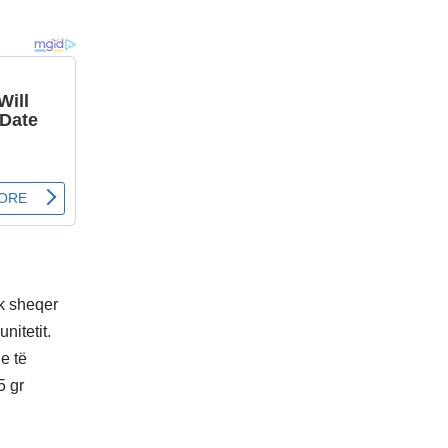
ak sheqer
nitetit.
he të
5 gr