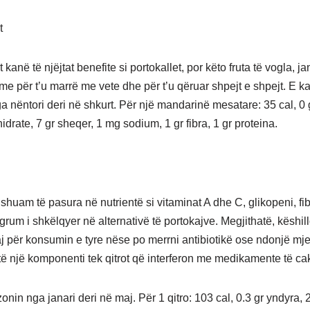
t
kanë të njëjtat benefite si portokallet, por këto fruta të vogla, j
me për t’u marrë me vete dhe për t’u qëruar shpejt e shpejt. E k
a nëntori deri në shkurt. Për një mandarinë mesatare: 35 cal, 0 
idrate, 7 gr sheqer, 1 mg sodium, 1 gr fibra, 1 gr proteina.
ë shuam të pasura në nutrientë si vitaminat A dhe C, glikopeni, 
grum i shkëlqyer në alternativë të portokajve. Megjithatë, këshi
j për konsumin e tyre nëse po merrni antibiotikë ose ndonjë mjek
të një komponenti tek qitrot që interferon me medikamente të ca
nin nga janari deri në maj. Për 1 qitro: 103 cal, 0.3 gr yndyra, 