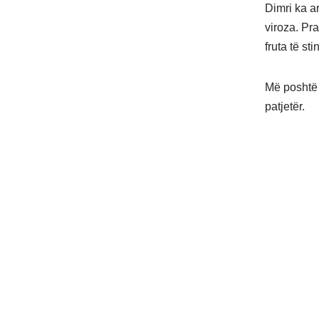
Dimri ka a
viroza. Pr
fruta të sti
Më poshtë n
patjetër.