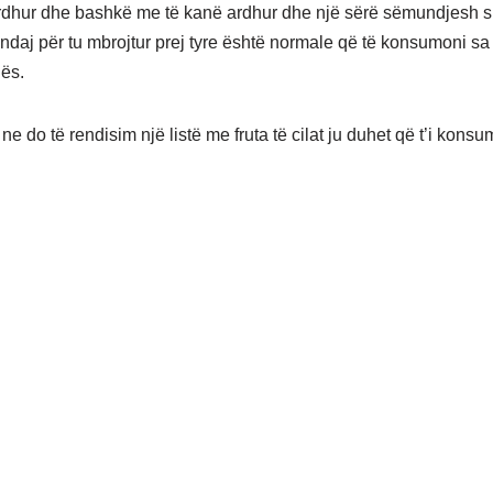
rdhur dhe bashkë me të kanë ardhur dhe një sërë sëmundjesh s
andaj për tu mbrojtur prej tyre është normale që të konsumoni 
nës.
e do të rendisim një listë me fruta të cilat ju duhet që t’i kons