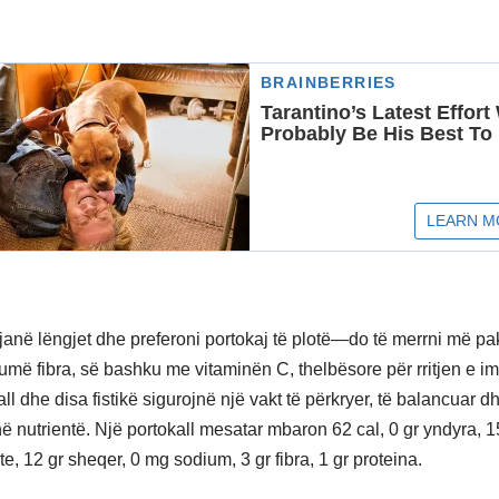
janë lëngjet dhe preferoni portokaj të plotë—do të merrni më p
më fibra, së bashku me vitaminën C, thelbësore për rritjen e imu
ll dhe disa fistikë sigurojnë një vakt të përkryer, të balancuar d
ë nutrientë. Një portokall mesatar mbaron 62 cal, 0 gr yndyra, 1
e, 12 gr sheqer, 0 mg sodium, 3 gr fibra, 1 gr proteina.