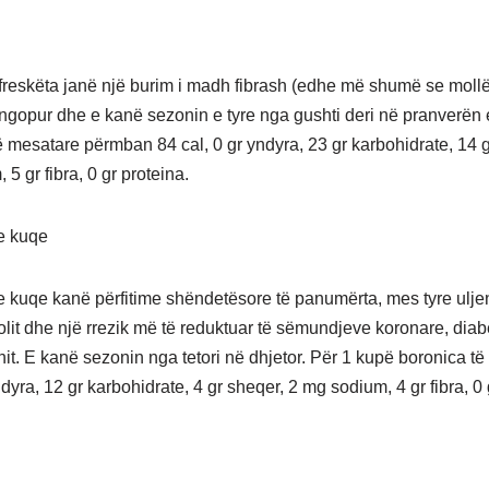
freskëta janë një burim i madh fibrash (edhe më shumë se mollët
ngopur dhe e kanë sezonin e tyre nga gushti deri në pranverën
 mesatare përmban 84 cal, 0 gr yndyra, 23 gr karbohidrate, 14 g
5 gr fibra, 0 gr proteina.
e kuqe
e kuqe kanë përfitime shëndetësore të panumërta, mes tyre uljen
rolit dhe një rrezik më të reduktuar të sëmundjeve koronare, diab
nit. E kanë sezonin nga tetori në dhjetor. Për 1 kupë boronica të
ndyra, 12 gr karbohidrate, 4 gr sheqer, 2 mg sodium, 4 gr fibra, 0 