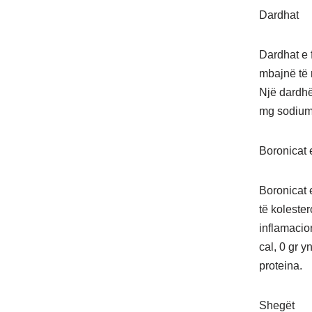
Dardhat
Dardhat e 
mbajnë të 
Një dardhë
mg sodium, 
Boronicat 
Boronicat 
të koleste
inflamacio
cal, 0 gr y
proteina.
Shegët