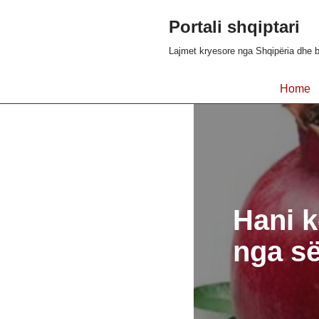
Portali shqiptari
Skip
Lajmet kryesore nga Shqipëria dhe b
to
content
Home
Hani k
nga s