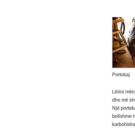
Portokaj
Lërini mën
dhe më shu
Një portoka
bollshme n
karbohidrat