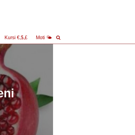
Kursi €,$,£
Moti 🌤
eni