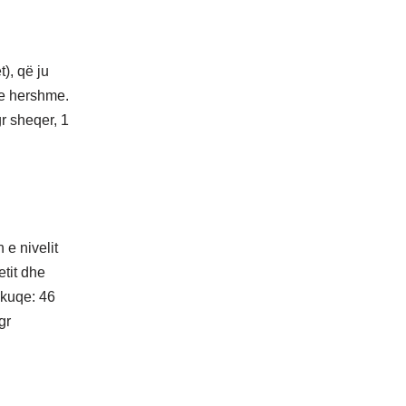
), që ju
 e hershme.
r sheqer, 1
 e nivelit
etit dhe
 kuqe: 46
gr