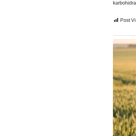
karbohidrat
Post V