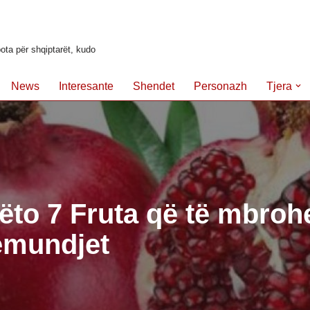
ota për shqiptarët, kudo
News
Interesante
Shendet
Personazh
Tjera
ëto 7 Fruta që të mbroh
ëmundjet