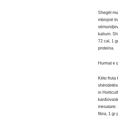
Shegët mun
mbrojnë tru
sëmundjeve
kalium. Sh
72 cal, 1 g
proteina.
Hurmat e q
Këto fruta 
shëndetëso
in Horticu
kardiovask
mesatare: 
fibra, 1 gr 