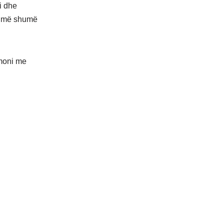
i dhe
sa më shumë
umoni me