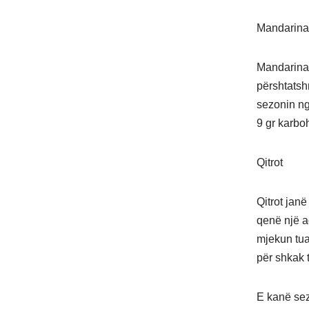
Mandarina
Mandarinat 
përshtatsh
sezonin ng
9 gr karboh
Qitrot
Qitrot jan
qenë një a
mjekun tua
për shkak 
E kanë sezo