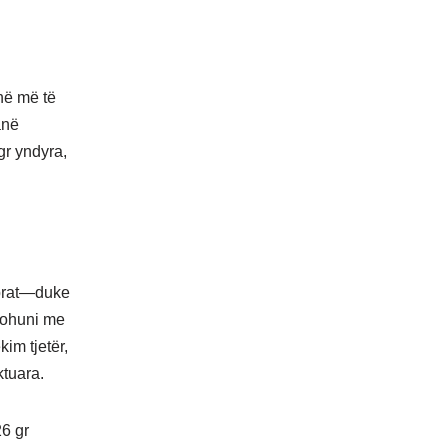
anë më të
anë
gr yndyra,
fibrat—duke
llohuni me
im tjetër,
ktuara.
26 gr