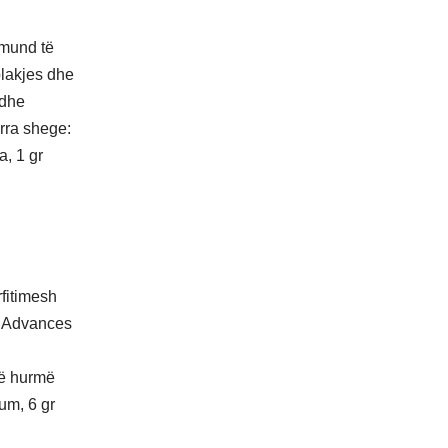
 mund të
plakjes dhe
 dhe
rra shege:
a, 1 gr
rfitimesh
ës Advances
jë hurmë
um, 6 gr