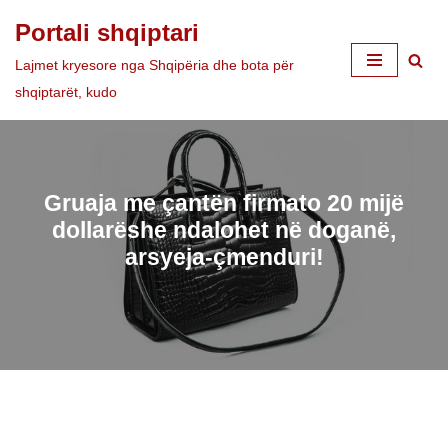
Portali shqiptari
Skip
Lajmet kryesore nga Shqipëria dhe bota për
to
shqiptarët, kudo
content
Gruaja me çantën firmato 20 mijë
dollarëshe ndalohet në doganë,
arsyeja-çmenduri!