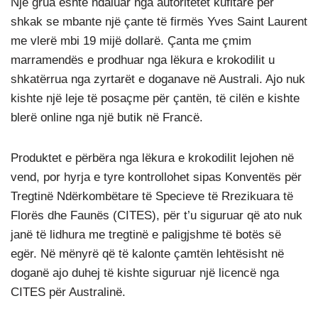
Një grua është ndaluar nga autoritetet kufitare për
shkak se mbante një çante të firmës Yves Saint Laurent
me vlerë mbi 19 mijë dollarë. Çanta me çmim
marramendës e prodhuar nga lëkura e krokodilit u
shkatërrua nga zyrtarët e doganave në Australi. Ajo nuk
kishte një leje të posaçme për çantën, të cilën e kishte
blerë online nga një butik në Francë.
Produktet e përbëra nga lëkura e krokodilit lejohen në
vend, por hyrja e tyre kontrollohet sipas Konventës për
Tregtinë Ndërkombëtare të Specieve të Rrezikuara të
Florës dhe Faunës (CITES), për t’u siguruar që ato nuk
janë të lidhura me tregtinë e paligjshme të botës së
egër. Në mënyrë që të kalonte çamtën lehtësisht në
doganë ajo duhej të kishte siguruar një licencë nga
CITES për Australinë.