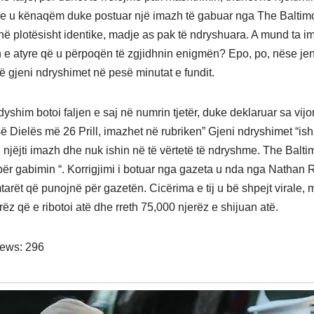
e u kënaqëm duke postuar një imazh të gabuar nga The Baltim
në plotësisht identike, madje as pak të ndryshuara. A mund ta i
 e atyre që u përpoqën të zgjidhnin enigmën? Epo, po, nëse jen
të gjeni ndryshimet në pesë minutat e fundit.
yshim botoi faljen e saj në numrin tjetër, duke deklaruar sa vijo
së Dielës më 26 Prill, imazhet në rubriken” Gjeni ndryshimet “ish
i njëjti imazh dhe nuk ishin në të vërtetë të ndryshme. The Balt
ër gabimin “. Korrigjimi i botuar nga gazeta u nda nga Nathan R
tarët që punojnë për gazetën. Cicërima e tij u bë shpejt virale, 
ëz që e ribotoi atë dhe rreth 75,000 njerëz e shijuan atë.
iews:
296