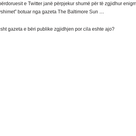
 përdoruesit e Twitter janë përpjekur shumë për të zgjidhur enig
yshimet” botuar nga gazeta The Baltimore Sun …
sht gazeta e bëri publike zgjidhjen por cila eshte ajo?