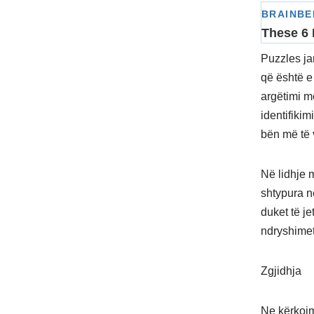
Puzzles ja
që është e
argëtimi m
identifiki
bën më të 
Në lidhje m
shtypura n
duket të j
ndryshimet
Zgjidhja
Ne kërkojm