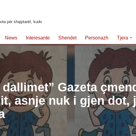
ota për shqiptarët, kudo
News
Interesante
Shendet
Personazh
Tjera
 dallimet” Gazeta çmen
it, asnje nuk i gjen dot, 
a