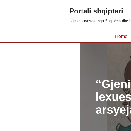
Portali shqiptari
Skip
Lajmet kryesore nga Shqipëria dhe b
to
content
Home
“Gjeni
lexues
arsyej