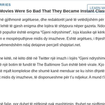
në gjithmonë argëtuese, dhe redaktorët janë të vetëdijshëm për 
 lehtë të gjesh enigma dhe lojëra të shtypura nëper gazeta. Ndo
ë popullor është enigma “Gjeni ndryshimet”, loja klasike që kër
min e mospërputhjeve midis dy imazheve. Eshtë argëtues, i thjes
vëmendshëm ndaj detajeve percjell shqiptari.net.
e këtë, në këto ditë në Twitter një imazh i lojës “Gjeni ndryshime
ë një botim të fundit të The Baltimore Sun është bërë virale. Kj
etë mjaft komplekse dhe shumë kanë menduar se ku ishin dhjetë
 midis dy imazheve, të disponueshme për t’u ndjekur. A mund t’i
ë falje, por duhet të rrëfejmë pak mashtrimin, thuhet ne njoftimi