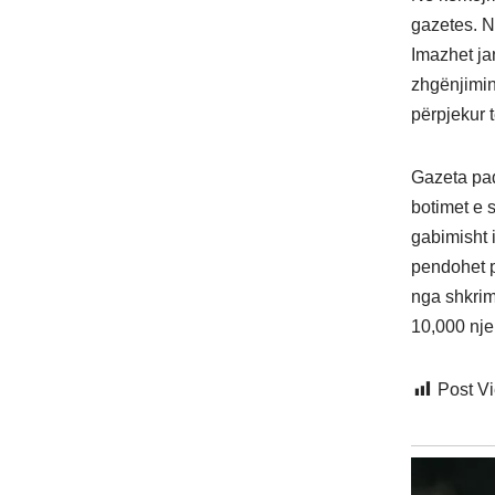
gazetes. N
Imazhet ja
zhgënjimin
përpjekur 
Gazeta pad
botimet e 
gabimisht 
pendohet p
nga shkrim
10,000 njer
Post V