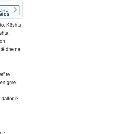
to. Kështu
shta
kon
htë dhe na
t” të
o enigmë
 dalloni?
n e