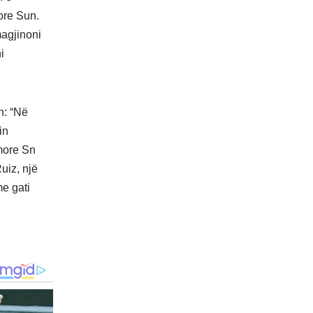
ore Sun.
magjinoni
i
n: “Në
in
imore Sn
uiz, një
me gati