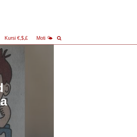
Kursi €,$,£
Moti 🌤
d
ja