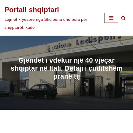
Portali shqiptari
Skip
Lajmet kryesore nga Shqipëria dhe bota për
to
shqiptarët, kudo
content
Gjendet i vdekur një 40 vjeçar
shqiptar në Itali. Detaji i çuditshëm
pranë tij