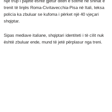
Një trup i pajetë është gjetur ditën e sotme në shinat e
trenit të linjës Roma-Civitavecchia-Pisa në Itali, teksa
policia ka zbuluar se kufoma i përket një 40 vjeçari
shqiptar.
Sipas mediave italiane, shqiptari identiteti i të cilit nuk
është zbuluar ende, mund të jetë përplasur nga treni.