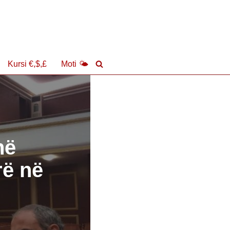
Kursi €,$,£
Moti 🌤
në
rë në