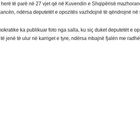
herë të parë në 27 vjet që në Kuvendin e Shqipërisë mazhoran
eancën, ndërsa deputetët e opozitës vazhdojnë të qëndrojnë në 
okratike ka publikuar foto nga salla, ku siç duket deputetët e op
ë jenë të ulur në karriget e tyre, ndërsa mbajnë fjalën me radhë 