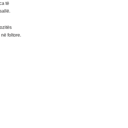
ca të
sallë.
ozitës
në foltore.