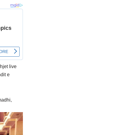
jet live
dit e
madhi,