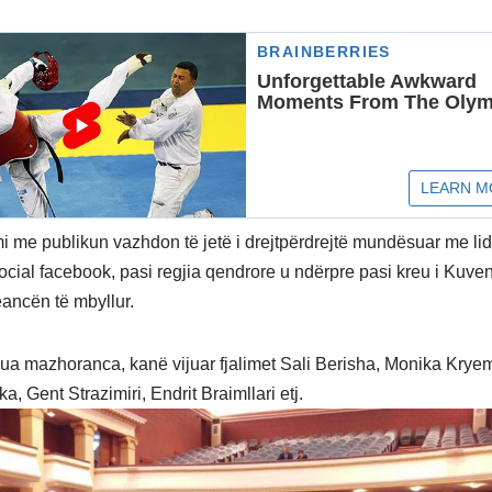
 me publikun vazhdon të jetë i drejtpërdrejtë mundësuar me lidh
social facebook, pasi regjia qendrore u ndërpre pasi kreu i Kuven
eancën të mbyllur.
gua mazhoranca, kanë vijuar fjalimet Sali Berisha, Monika Krye
, Gent Strazimiri, Endrit Braimllari etj.