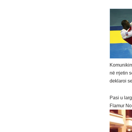
Komunikimi
në rrjetin 
deklaroi s
Pasi u lar
Flamur Noka