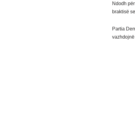
Ndodh për 
braktisë s
Partia Dem
vazhdojnë t