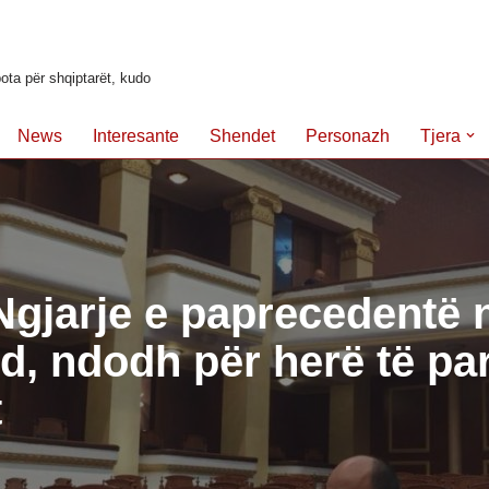
ota për shqiptarët, kudo
News
Interesante
Shendet
Personazh
Tjera
Ngjarje e paprecedentë 
, ndodh për herë të pa
t