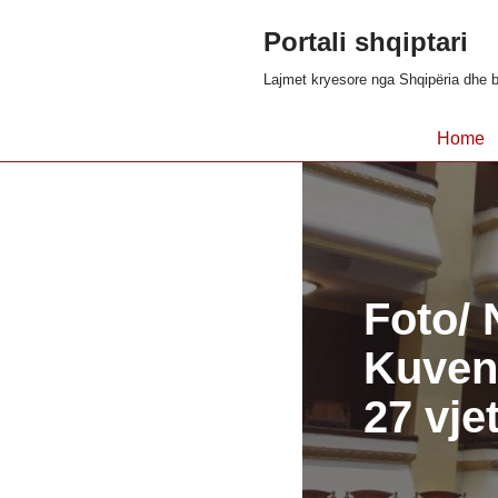
Portali shqiptari
Skip
Lajmet kryesore nga Shqipëria dhe b
to
content
Home
Foto/ 
Kuvend
27 vje