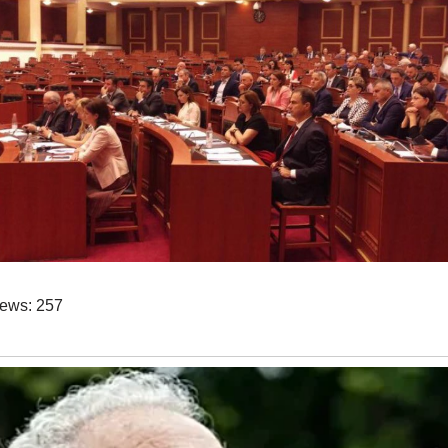
iews:
257