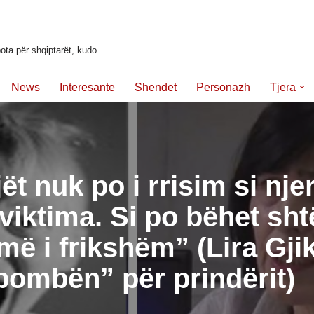
ota për shqiptarët, kudo
News
Interesante
Shendet
Personazh
Tjera
ët nuk po i rrisim si nje
 viktima. Si po bëhet sht
më i frikshëm” (Lira Gji
bombën” për prindërit)