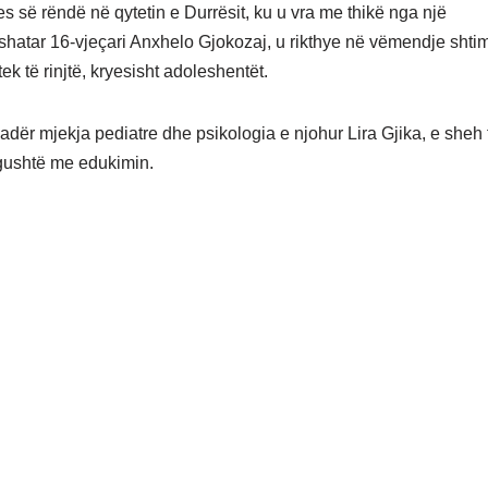
es së rëndë në qytetin e Durrësit, ku u vra me thikë nga një
atar 16-vjeçari Anxhelo Gjokozaj, u rikthye në vëmendje shtimi
ek të rinjtë, kryesisht adoleshentët.
adër mjekja pediatre dhe psikologia e njohur Lira Gjika, e she
ngushtë me edukimin.