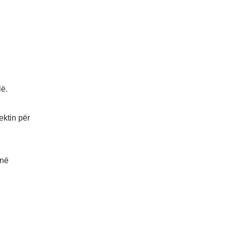
lë.
ektin për
jnë