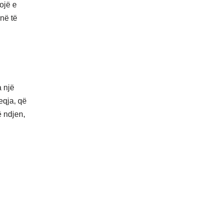
ojë e
inë të
a një
eqja, që
ë ndjen,