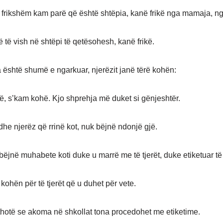
 frikshëm kam parë që është shtëpia, kanë frikë nga mamaja, ng
 të vish në shtëpi të qetësohesh, kanë frikë.
 është shumë e ngarkuar, njerëzit janë tërë kohën:
, s’kam kohë. Kjo shprehja më duket si gënjeshtër.
he njerëz që rrinë kot, nuk bëjnë ndonjë gjë.
ëjnë muhabete koti duke u marrë me të tjerët, duke etiketuar të t
kohën për të tjerët që u duhet për vete.
 thotë se akoma në shkollat tona procedohet me etiketime.