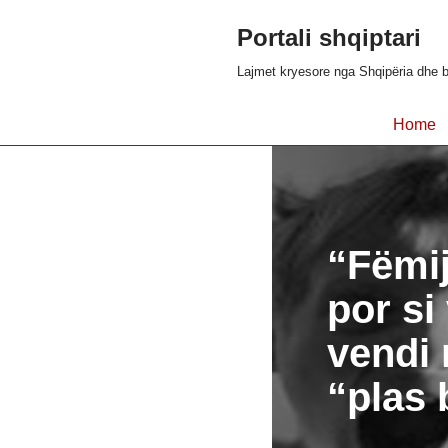
Portali shqiptari
Skip
Lajmet kryesore nga Shqipëria dhe b
to
content
Home
“Fëmij
por si
vendi 
“plas 