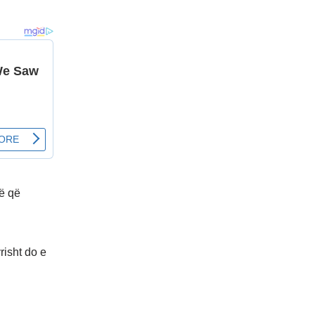
ë që
risht do e