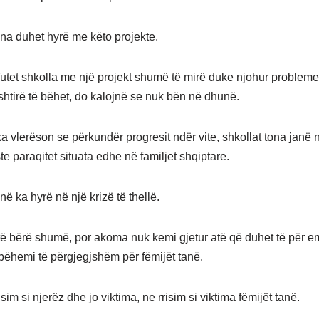
na duhet hyrë me këto projekte.
utet shkolla me një projekt shumë të mirë duke njohur probleme
shtirë të bëhet, do kalojnë se nuk bën në dhunë.
a vlerëson se përkundër progresit ndër vite, shkollat tona janë n
e paraqitet situata edhe në familjet shqiptare.
në ka hyrë në një krizë të thellë.
të bërë shumë, por akoma nuk kemi gjetur atë që duhet të për 
 bëhemi të përgjegjshëm për fëmijët tanë.
risim si njerëz dhe jo viktima, ne rrisim si viktima fëmijët tanë.