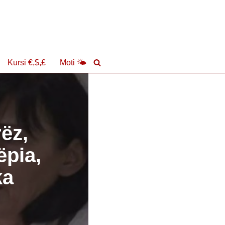
Kursi €,$,£
Moti 🌤
rëz,
ëpia,
ka