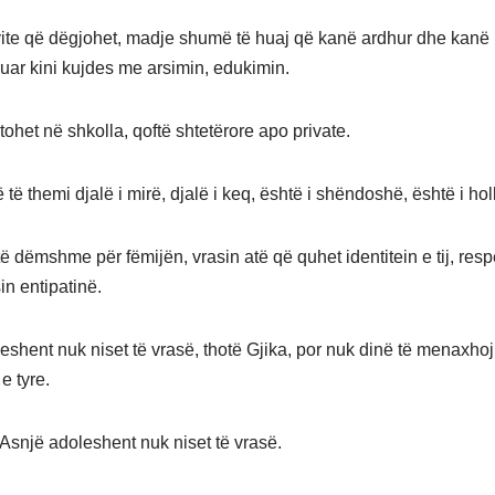
vite që dëgjohet, madje shumë të huaj që kanë ardhur dhe kanë
uar kini kujdes me arsimin, edukimin.
ohet në shkolla, qoftë shtetërore apo private.
ë themi djalë i mirë, djalë i keq, është i shëndoshë, është i hol
ë dëmshme për fëmijën, vrasin atë që quhet identitein e tij, resp
in entipatinë.
eshent nuk niset të vrasë, thotë Gjika, por nuk dinë të menaxho
e tyre.
 Asnjë adoleshent nuk niset të vrasë.