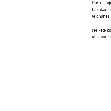
Pas ngjarj
bashkëmosh
të dhunës t
Në këtë ku
të lidhur 