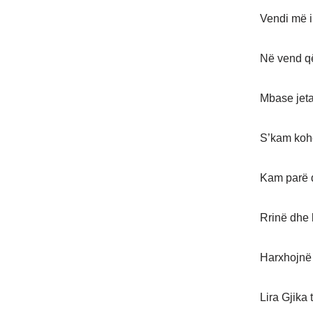
Vendi më i
Në vend që
Mbase jeta
S’kam kohë
Kam parë d
Rrinë dhe b
Harxhojnë 
Lira Gjika