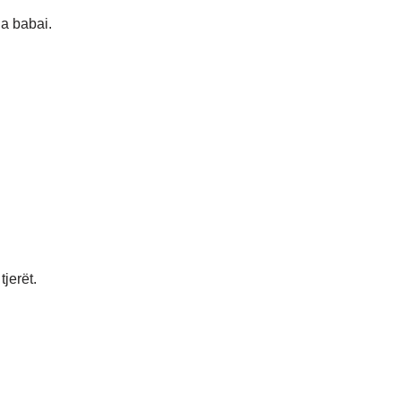
a babai.
jerët.