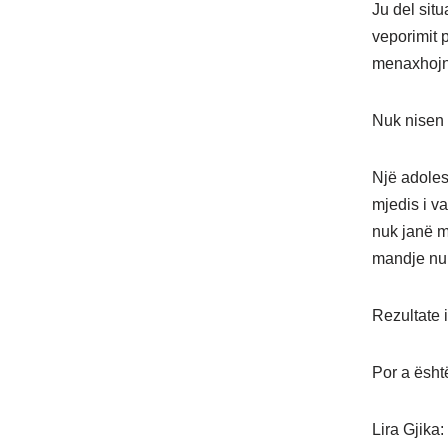
Ju del situ
veporimit p
menaxhojn
Nuk nisen 
Një adoles
mjedis i v
nuk janë m
mandje nuk 
Rezultate 
Por a ësht
Lira Gjika