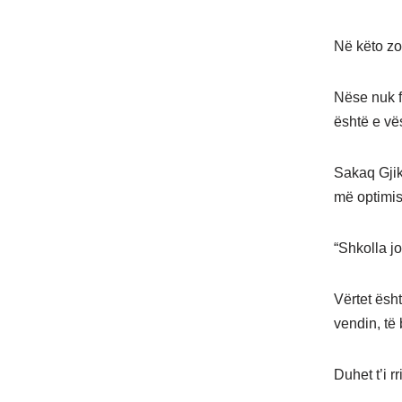
Në këto zo
Nëse nuk f
është e vë
Sakaq Gjik
më optimist
“Shkolla jo
Vërtet ësh
vendin, të
Duhet t’i r