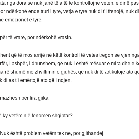
ata nga dora se nuk janë të aftë të kontrollojnë veten, e dinë pas
or ndërkohë ende truri i tyre, vetja e tyre nuk di t’i frenojë, nuk d
ë emocionet e tyre.
për të vrarë, por ndërkohë vrasin.
hent që të mos arrijë në këtë kontroll të vetes tregon se vjen ng
arfër, i ashpër, i dhunshëm, që nuk i është mësuar e mira dhe e k
arrë shumë me zhvillimin e gjuhës, që nuk di të artikulojë ato q
di as t’i emërtojë ato që i ndjen.
imazhesh për lira gjika
ë ky vetëm një fenomen shqiptar?
: Nuk është problem vetëm tek ne, por gjithandej.