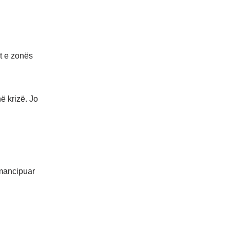
t e zonës
ë krizë. Jo
emancipuar