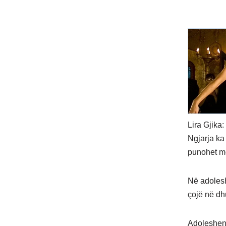
Lira Gjika:
Ngjarja ka
punohet m
Në adolesh
çojë në dh
Adoleshenti