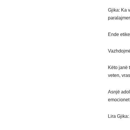
Gjika: Ka 
paralajmer
Ende etiket
Vazhdojmë t
Këto janë t
veten, vras
Asnjë adol
emocionet 
Lira Gjika: