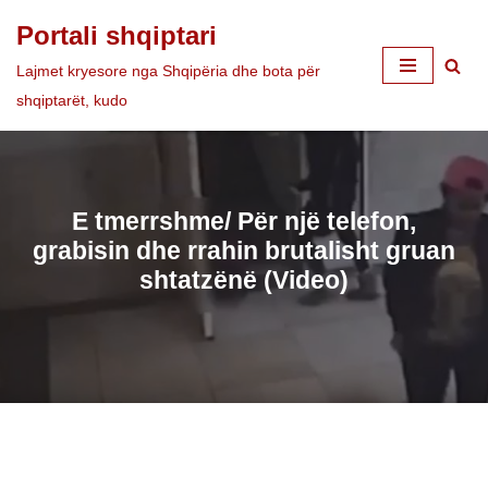
Portali shqiptari
Skip
Lajmet kryesore nga Shqipëria dhe bota për
to
shqiptarët, kudo
content
E tmerrshme/ Për një telefon,
grabisin dhe rrahin brutalisht gruan
shtatzënë (Video)