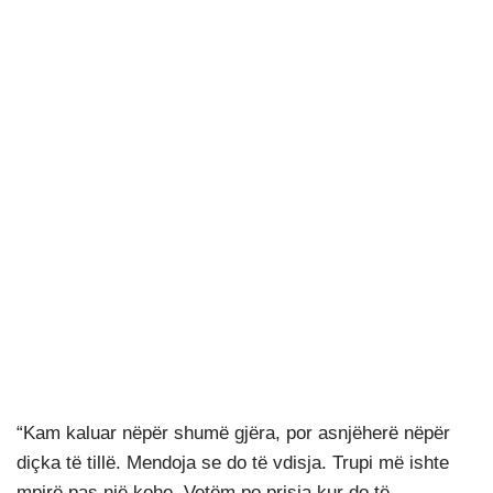
“Kam kaluar nëpër shumë gjëra, por asnjëherë nëpër
diçka të tillë. Mendoja se do të vdisja. Trupi më ishte
mpirë pas një kohe. Vetëm po prisja kur do të