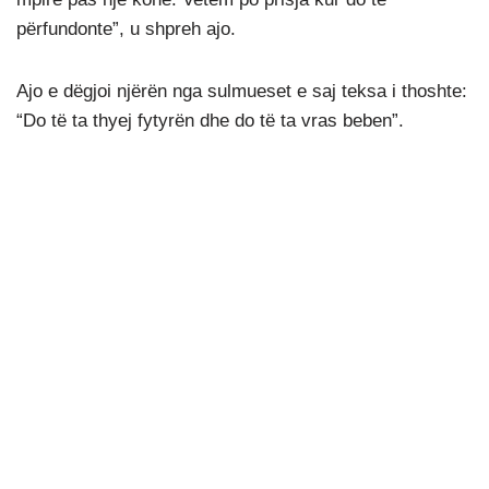
përfundonte”, u shpreh ajo.
Ajo e dëgjoi njërën nga sulmueset e saj teksa i thoshte:
“Do të ta thyej fytyrën dhe do të ta vras beben”.