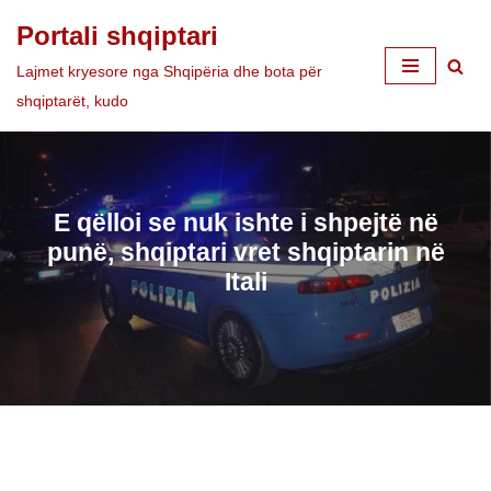
Portali shqiptari
Skip
Lajmet kryesore nga Shqipëria dhe bota për
to
shqiptarët, kudo
content
E qëlloi se nuk ishte i shpejtë në
punë, shqiptari vret shqiptarin në
Itali