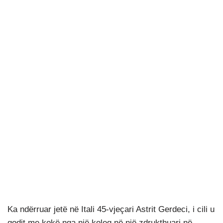
Ka ndërruar jetë në Itali 45-vjeçari Astrit Gerdeci, i cili u
godit me kokë nga një koleg në një zdrukthuari në