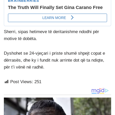
Sherri, sipas hetimeve të deritanishme ndodhi për
motive të dobëta.
Dyshohet se 24-vjeçari i priste shumë shpejt copat e
dërrasës, dhe ky i fundit nuk arrinte dot që ta ndiqte,
për t’i vënë në radhë.
Post Views:
251