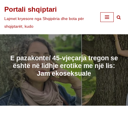
Portali shqiptari
Skip
Lajmet kryesore nga Shqipëria dhe bota për
to
shqiptarët, kudo
content
E pazakonte/ 45-vjeçarja tregon se
është në lidhje erotike me një lis:
Jam ekoseksuale