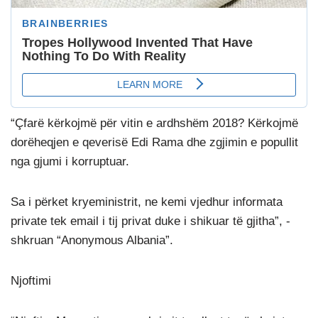
“Çfarë kërkojmë për vitin e ardhshëm 2018? Kërkojmë
dorëheqjen e qeverisë Edi Rama dhe zgjimin e popullit
nga gjumi i korruptuar.
Sa i përket kryeministrit, ne kemi vjedhur informata
private tek email i tij privat duke i shikuar të gjitha”, -
shkruan “Anonymous Albania”.
Njoftimi