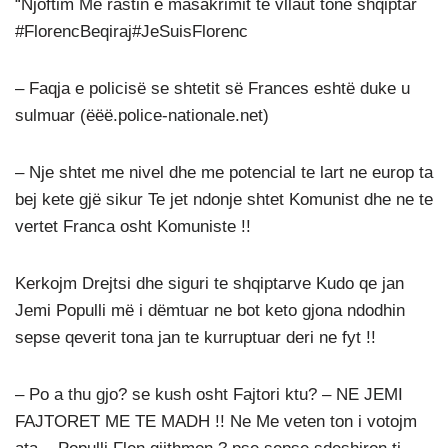
“Njoftim Me rastin e masakrimit te vllaut tonë shqiptar
#FlorencBeqiraj#JeSuisFlorenc
– Faqja e policisë se shtetit së Frances eshtë duke u
sulmuar (ëëë.police-nationale.net)
– Nje shtet me nivel dhe me potencial te lart ne europ ta
bej kete gjë sikur Te jet ndonje shtet Komunist dhe ne te
vertet Franca osht Komuniste !!
Kerkojm Drejtsi dhe siguri te shqiptarve Kudo qe jan
Jemi Populli më i dëmtuar ne bot keto gjona ndodhin
sepse qeverit tona jan te kurruptuar deri ne fyt !!
– Po a thu gjo? se kush osht Fajtori ktu? – NE JEMI
FAJTORET ME TE MADH !! Ne Me veten ton i votojm