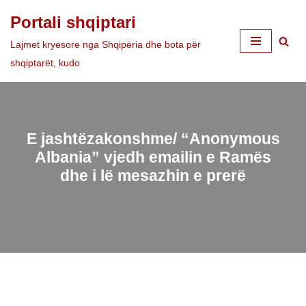
Portali shqiptari
Skip
Lajmet kryesore nga Shqipëria dhe bota për
to
shqiptarët, kudo
content
E jashtëzakonshme/ “Anonymous
Albania” vjedh emailin e Ramës
dhe i lë mesazhin e prerë