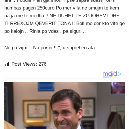
ata .. Populli Flen gjithmon ? pse sepse sdeshiron ti
humbas pagen 250euro Po mer vlla ne smujm te kem
paga më te medha ? NE DUHET TE ZGJOHEMI DHE
TI RREXOJM QEVERIT TONA !! Boll mo der kto vite qe
po kalojn .. Rinia po vdes . pa siguri ..
Ne po vijm .. Na prisni !! “, u shprehën ata.
Post Views:
276