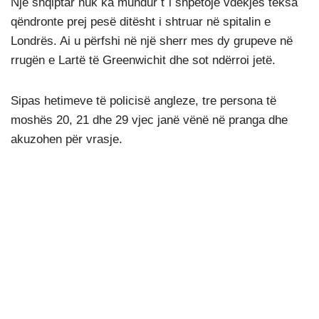
Një shqiptar nuk ka mundur t`i shpëtojë vdekjes teksa
qëndronte prej pesë ditësht i shtruar në spitalin e
Londrës. Ai u përfshi në një sherr mes dy grupeve në
rrugën e Lartë të Greenwichit dhe sot ndërroi jetë.
Sipas hetimeve të policisë angleze, tre persona të
moshës 20, 21 dhe 29 vjec janë vënë në pranga dhe
akuzohen për vrasje.