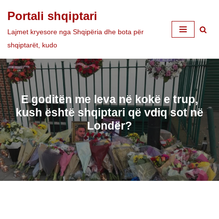
Portali shqiptari
Skip
Lajmet kryesore nga Shqipëria dhe bota për
to
shqiptarët, kudo
content
E goditën me leva në kokë e trup,
kush është shqiptari që vdiq sot në
Londër?