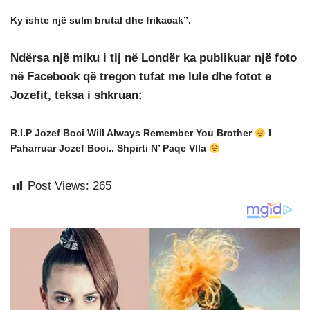
Ky ishte një sulm brutal dhe frikacak”.
Ndërsa një miku i tij në Londër ka publikuar një foto
në Facebook që tregon tufat me lule dhe fotot e
Jozefit, teksa i shkruan:
R.I.P Jozef Boci Will Always Remember You Brother
I
Paharruar Jozef Boci.. Shpirti N’ Paqe Vlla
Post Views:
265