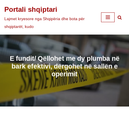
Portali shqiptari
Skip
Lajmet kryesore nga Shqipëria dhe bota për
to
shqiptarët, kudo
content
E fundit/ Qëllohet me dy plumba në
bark efektivi, dërgohet në sallën e
operimit