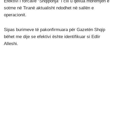
Efektivi i forcave “Shqiponja” i cili u qëllua mbrëmjen e
sotme në Tiranë aktualisht ndodhet në sallën e
operacionit.
Sipas burimeve të pakonfirmuara për Gazetën Shqip
bëhet me dije se efektivi ështe identifikuar si Edlir
Alleshi.