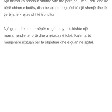
Kjo histori ka ndodhur shumë vite më parë në Lima, Peru dhe ka
bërë xhiron e botës, disa besojnë se kjo është një shenjë dhe të
tjerë janë krejtësisht të tronditur!
Një grua, duke ecur nëpër rrugët e qytetit, kishte një
marramendje të fortë dhe u rrëzua në tokë. Kalimtarët
menjëherë nxituan për ta shpëtuar dhe e çuan në spital.