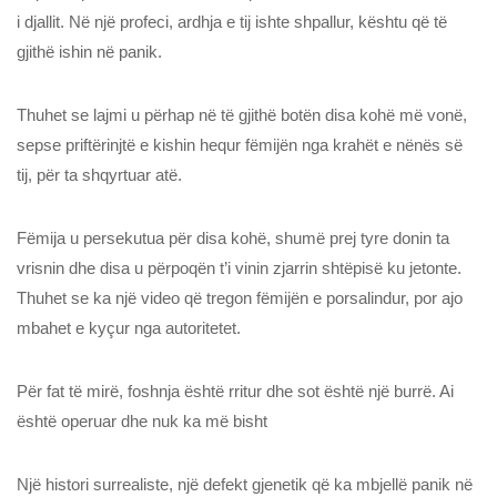
i djallit. Në një profeci, ardhja e tij ishte shpallur, kështu që të
gjithë ishin në panik.
Thuhet se lajmi u përhap në të gjithë botën disa kohë më vonë,
sepse priftërinjtë e kishin hequr fëmijën nga krahët e nënës së
tij, për ta shqyrtuar atë.
Fëmija u persekutua për disa kohë, shumë prej tyre donin ta
vrisnin dhe disa u përpoqën t’i vinin zjarrin shtëpisë ku jetonte.
Thuhet se ka një video që tregon fëmijën e porsalindur, por ajo
mbahet e kyçur nga autoritetet.
Për fat të mirë, foshnja është rritur dhe sot është një burrë. Ai
është operuar dhe nuk ka më bisht
Një histori surrealiste, një defekt gjenetik që ka mbjellë panik në