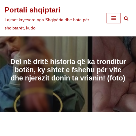
Portali shqiptari
Skip
Lajmet kryesore nga Shqipëria dhe bota për
to
shqiptarët, kudo
content
Del në dritë historia që ka tronditur
botën, ky shtet e fshehu për vite
dhe njerëzit donin ta vrisnin! (foto)