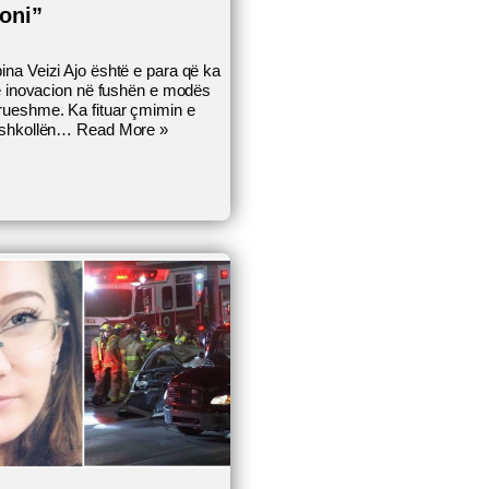
oni”
na Veizi Ajo është e para që ka
jë inovacion në fushën e modës
rueshme. Ka fituar çmimin e
 shkollën…
Read More »