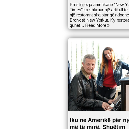
Prestigjiozja amerikane “New Y
Times” ka shkruar një artikull të 
një restorant shqiptar që ndodhe
Bronx të New Yorkut. Ky restor
quhet…
Read More »
Iku ne Amerikë për nj
më të mirë, Shpëtim