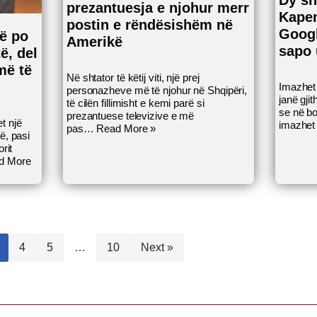
Dy sh
prezantuesja e njohur merr
Kapen
postin e rëndësishëm në
Googl
që po
Amerikë
sapo 
ë, del
më të
Në shtator të këtij viti, një prej
Imazhet
personazheve më të njohur në Shqipëri,
janë gji
të cilën fillimisht e kemi parë si
se në bo
prezantuese televizive e më
t një
imazhet
pas…
Read More »
ë, pasi
rit
d More
4
5
…
10
Next »