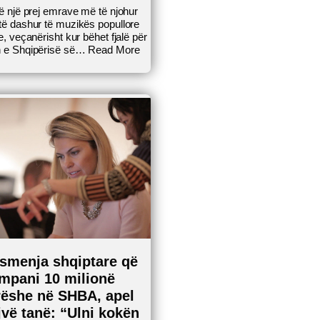
ë një prej emrave më të njohur
ë dashur të muzikës popullore
e, veçanërisht kur bëhet fjalë për
 e Shqipërisë së…
Read More
smenja shqiptare që
mpani 10 milionë
rëshe në SHBA, apel
njvë tanë: “Ulni kokën