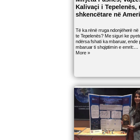
Kalivaçi i Tepelenës, 
shkencëtare në Amer
Të ka rënë rruga ndonjëherë në 
te Tepelenës? Me siguri ke pyet
ndërsa fshati ka mbaruar, ende 
mbaruar ti shqiptimin e emrit:…
More »