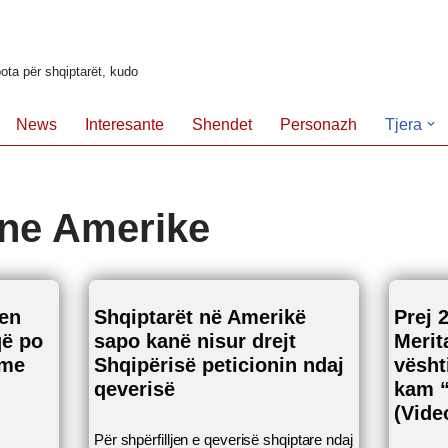
ota për shqiptarët, kudo
News
Interesante
Shendet
Personazh
Tjera
 ne Amerike
ben
Shqiptarët në Amerikë
Prej 
që po
sapo kanë nisur drejt
Merit
 me
Shqipërisë peticionin ndaj
vësht
qeverisë
kam “
(Vide
Për shpërfilljen e qeverisë shqiptare ndaj