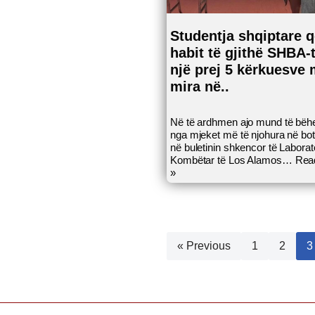
Studentja shqiptare 
habit të gjithë SHBA-t
një prej 5 kërkuesve 
mira në..
Në të ardhmen ajo mund të bëhe
nga mjeket më të njohura në bot
në buletinin shkencor të Laborato
Kombëtar të Los Alamos…
Rea
»
« Previous
1
2
3