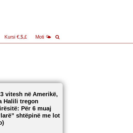
Kursi €,$,£
Moti 🌤
23 vitesh në Amerikë,
a Halili tregon
irësitë: Për 6 muaj
larë” shtëpinë me lot
o)