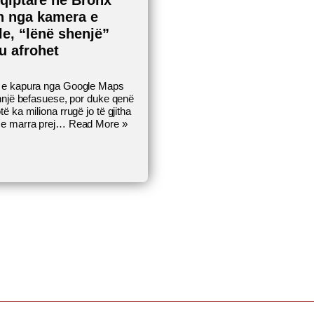
qiptarë në Bronx
 nga kamera e
e, “lënë shenjë”
u afrohet
 e kapura nga Google Maps
thnjë befasuese, por duke qenë
të ka miliona rrugë jo të gjitha
 e marra prej…
Read More »