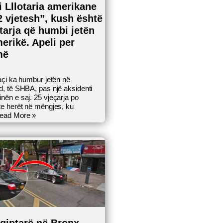
li Lllotaria amerikane
2 vjetesh”, kush është
tarja që humbi jetën
erikë. Apeli per
më
açi ka humbur jetën në
, të SHBA, pas një aksidenti
ën e saj. 25 vjeçarja po
e herët në mëngjes, ku
ead More »