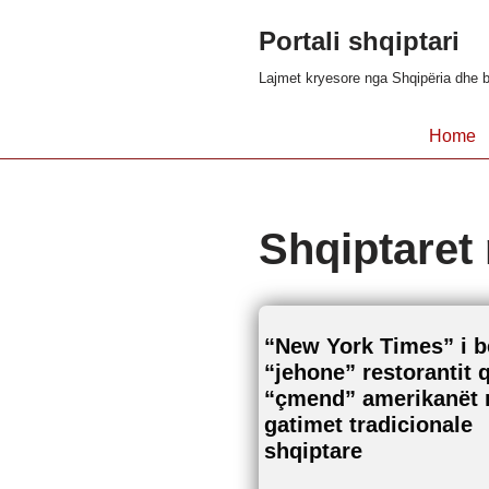
Portali shqiptari
Skip
Lajmet kryesore nga Shqipëria dhe b
to
content
Home
Shqiptaret
“New York Times” i 
“jehone” restorantit 
“çmend” amerikanët
gatimet tradicionale
shqiptare