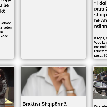
“I do
u bë
para 
ikë
shqip
në Am
Kalivaç
ndih
ur veten,
pa
Read
Klivja Ç
Westland
me makin
udhëtont
pas…
R
Braktisi Shqipërinë,