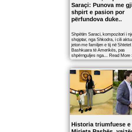
Saraçi: Punova me gj
shpirt e pasion por
përfundova duke..
Shpëtim Saraci, kompozitori i nj
shqiptar, nga Shkodra, i cili aktu
jeton me familjen e tij në Shtetet
Bashkuara të Amerikës, pas
shpërnguljes nga…
Read More 
Historia triumfuese e
Mirjeta Pashës, vajzë