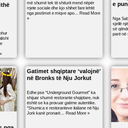
më shumë tek të shiturit mend nëpër
e pun
ithë
rrjete sociale dhe kjo shihet fare lehtë
nga postimet e miqve apo…
Read More
»
Nga Sabi
sjellë n
së qënd
ohur
parë në
alisht
 e
»
Gatimet shqiptare ‘valojnë’
në Bronks të Nju Jorkut
Edhe pse “Underground Gourmet” ka
shijuar shumë restorante shqiptare, nuk
është se ka provuar gatime autentike.
“Shumica e restoranteve italiane në Nju
Jork kanë pronarë…
Read More »
s nga