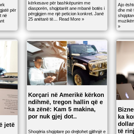
kërkesave për bashkëpunim me
ork
Ajo ësht
diasporën, shqiptarët ane mbanë botës i
gjatë për
dhe më t
përgjigjen me një peticion konkret. Janë
t në
shqiptar
25 anëtarë të…
Read More »
ant
muzikën
»
Korçari në Amerikë kërkon
ndihmë, tregon hallin që e
ka zënë: Kam 5 makina,
Bizne
por nuk gjej dot..
ka ko
dolla
ë jetë
të ri
Shoqëria shqiptare po drejtohet gjithnjë e