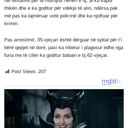
Në tentativë për të mbrojtur nënën e tij, ai ka kapur
thikën dhe e ka goditur për vdekje të atin, ndërsa pak
më pas ka lajmëruar vetë policinë dhe ka njoftuar për
krimin.
Pas arrestimit, 35-vjeçari është dërguar në spital për t’i
bërë qepjet në dorë, pasi ka mbetur i plagosur edhe nga
furia me të cilën ka goditur babain e tij 62-vjeçar.
Post Views:
207