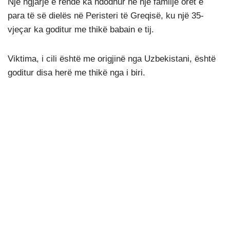
Një ngjarje e rëndë ka ndodhur në një familje orët e
para të së dielës në Peristeri të Greqisë, ku një 35-
vjeçar ka goditur me thikë babain e tij.
Viktima, i cili është me origjinë nga Uzbekistani, është
goditur disa herë me thikë nga i biri.