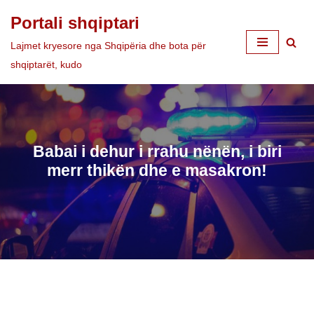
Portali shqiptari
Skip
Lajmet kryesore nga Shqipëria dhe bota për
to
shqiptarët, kudo
content
Babai i dehur i rrahu nënën, i biri
merr thikën dhe e masakron!