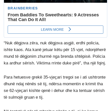
“Nuk dëgjova zëra, nuk dëgjova asgjë, erdhi policia,
ishte kaos. Ata kanë jetuar këtu për 15 vjet, ndonjëherë
mund të dëgjonim zhurmë nga brenda shtëpisë. Policia
ka ardhur sërish. Viktima rrinte duke pirë”, tha një fqinj.
Para hetuesve grekë 35-vjeçari tregoi se i ati ushtronte
dhunë ndaj nënës së tij, ndërsa momentin e krimit tha
se 62-vjeçari kishte qenë i dehur dhe ka tentuar sërish
të sulmojë gruan e tij.