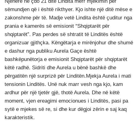
Njëherë në çdo 21 ditë Lindita merr mjekimin për
sëmundjen që i është rikthyer. Kjo ishte një ditë mëse e
zakonshme për të. Madje vetë Lindita është çuditur nga
prania e kamerës së emisionit “Shqiptarët për
shqiptarët”. Pas perdes së shtratit të Linditës është
organizuar gjithçka. Këngëtarja e mirënjohur dhe shumë
e dashur nga publiku Aurela Gaçe është
bashkëpunëtorja e emisionit Shqiptarët për shqiptarët
këtë radhë. Sidriti dhe Aurela u bënë bashkë dhe
përgatitën një surprizë për Linditën.Mjekja Aurela i mati
tensionin Linditës. Unë nuk marr vesh nga kjo, kam
ardhur për një tjetër gjë, thotë Aurela. Dhe në këtë
moment, vjen ereagimi emocionues i Linditës, pasi pa
sytë e mjekes së re, si dhe kur dëgjoi zërin e saj kaq
karakteristik.