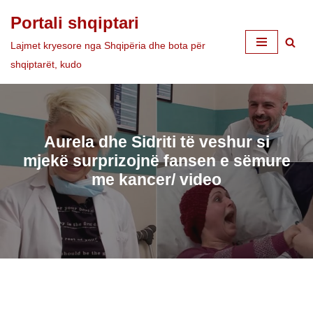
Portali shqiptari
Skip
Lajmet kryesore nga Shqipëria dhe bota për
to
shqiptarët, kudo
content
Aurela dhe Sidriti të veshur si
mjekë surprizojnë fansen e sëmure
me kancer/ video