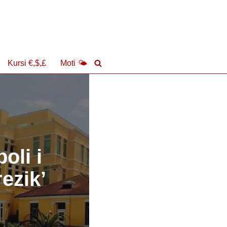
Kursi €,$,£
Moti 🌤
oli i
ezik’