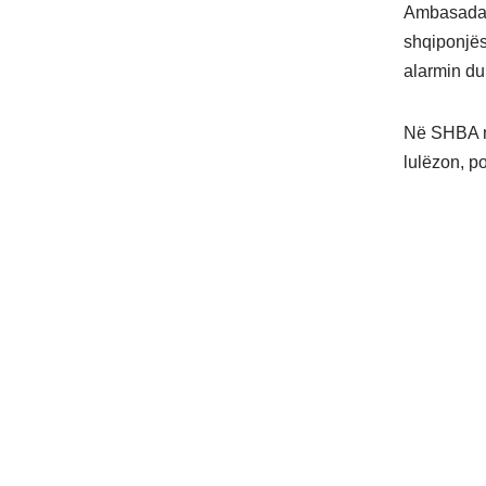
Ambasada A
shqiponjës
alarmin du
Në SHBA në
lulëzon, p