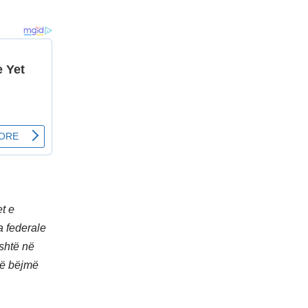
t e
a federale
shtë në
 të bëjmë