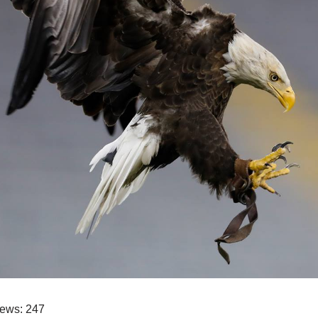
iews:
247