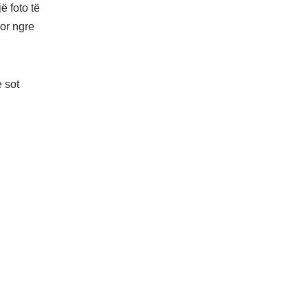
ë foto të
or ngre
 sot