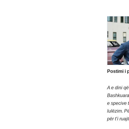
Postimi i 
A e dini q
Bashkuara?
e specive 
lulëzim. P
për t’i ru