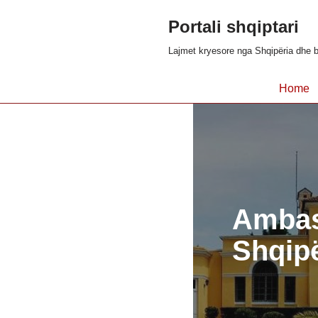
Portali shqiptari
Skip
Lajmet kryesore nga Shqipëria dhe b
to
content
Home
Ambasa
Shqipë