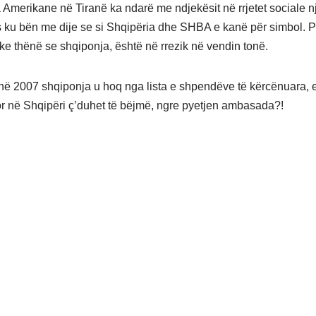
merikane në Tiranë ka ndarë me ndjekësit në rrjetet sociale nj
 ku bën me dije se si Shqipëria dhe SHBA e kanë për simbol. P
ke thënë se shqiponja, është në rrezik në vendin tonë.
 2007 shqiponja u hoq nga lista e shpendëve të kërcënuara, e
or në Shqipëri ç’duhet të bëjmë, ngre pyetjen ambasada?!