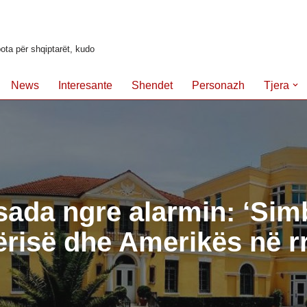
ota për shqiptarët, kudo
News
Interesante
Shendet
Personazh
Tjera
da ngre alarmin: ‘Simb
risë dhe Amerikës në rr