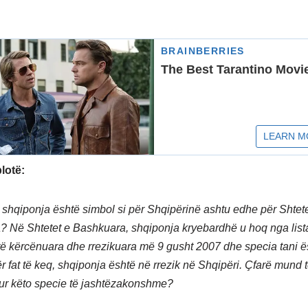
plotë:
ë shqiponja është simbol si për Shqipërinë ashtu edhe për Shtete
 Në Shtetet e Bashkuara, shqiponja kryebardhë u hoq nga list
të kërcënuara dhe rrezikuara më 9 gusht 2007 dhe specia tani ë
ër fat të keq, shqiponja është në rrezik në Shqipëri. Çfarë mund
ajtur këto specie të jashtëzakonshme?