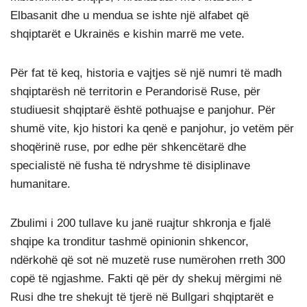
Elbasanit dhe u mendua se ishte një alfabet që
shqiptarët e Ukrainës e kishin marrë me vete.
Për fat të keq, historia e vajtjes së një numri të madh
shqiptarësh në territorin e Perandorisë Ruse, për
studiuesit shqiptarë është pothuajse e panjohur. Për
shumë vite, kjo histori ka qenë e panjohur, jo vetëm për
shoqërinë ruse, por edhe për shkencëtarë dhe
specialistë në fusha të ndryshme të disiplinave
humanitare.
Zbulimi i 200 tullave ku janë ruajtur shkronja e fjalë
shqipe ka tronditur tashmë opinionin shkencor,
ndërkohë që sot në muzetë ruse numërohen rreth 300
copë të ngjashme. Fakti që për dy shekuj mërgimi në
Rusi dhe tre shekujt të tjerë në Bullgari shqiptarët e