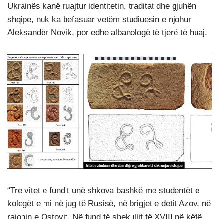
Ukrainës kanë ruajtur identitetin, traditat dhe gjuhën
shqipe, nuk ka befasuar vetëm studiuesin e njohur
Aleksandër Novik, por edhe albanologë të tjerë të huaj.
“Tre vitet e fundit unë shkova bashkë me studentët e
kolegët e mi në jug të Rusisë, në brigjet e detit Azov, në
rajonin e Ostovit. Në fund të shekullit të XVIII në këtë