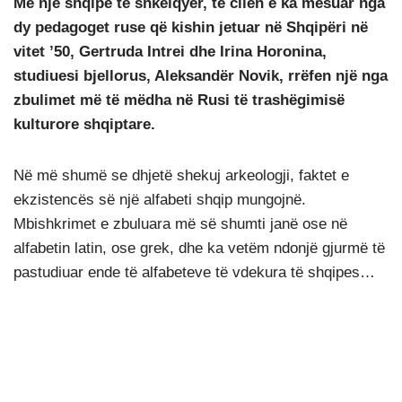
Me një shqipe të shkëlqyer, të cilën e ka mësuar nga
dy pedagoget ruse që kishin jetuar në Shqipëri në
vitet ’50, Gertruda Intrei dhe Irina Horonina,
studiuesi bjellorus, Aleksandër Novik, rrëfen një nga
zbulimet më të mëdha në Rusi të trashëgimisë
kulturore shqiptare.
Në më shumë se dhjetë shekuj arkeologji, faktet e
ekzistencës së një alfabeti shqip mungojnë.
Mbishkrimet e zbuluara më së shumti janë ose në
alfabetin latin, ose grek, dhe ka vetëm ndonjë gjurmë të
pastudiuar ende të alfabeteve të vdekura të shqipes…