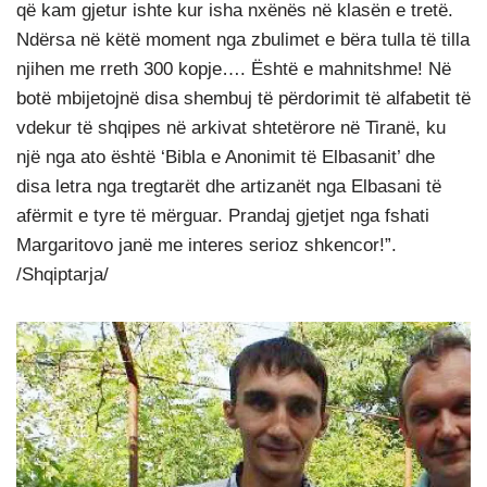
që kam gjetur ishte kur isha nxënës në klasën e tretë.
Ndërsa në këtë moment nga zbulimet e bëra tulla të tilla
njihen me rreth 300 kopje…. Është e mahnitshme! Në
botë mbijetojnë disa shembuj të përdorimit të alfabetit të
vdekur të shqipes në arkivat shtetërore në Tiranë, ku
një nga ato është ‘Bibla e Anonimit të Elbasanit’ dhe
disa letra nga tregtarët dhe artizanët nga Elbasani të
afërmit e tyre të mërguar. Prandaj gjetjet nga fshati
Margaritovo janë me interes serioz shkencor!”.
/Shqiptarja/