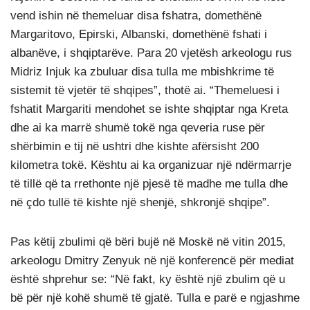
vend ishin në themeluar disa fshatra, domethënë
Margaritovo, Epirski, Albanski, domethënë fshati i
albanëve, i shqiptarëve. Para 20 vjetësh arkeologu rus
Midriz Injuk ka zbuluar disa tulla me mbishkrime të
sistemit të vjetër të shqipes”, thotë ai. “Themeluesi i
fshatit Margariti mendohet se ishte shqiptar nga Kreta
dhe ai ka marrë shumë tokë nga qeveria ruse për
shërbimin e tij në ushtri dhe kishte afërsisht 200
kilometra tokë. Kështu ai ka organizuar një ndërmarrje
të tillë që ta rrethonte një pjesë të madhe me tulla dhe
në çdo tullë të kishte një shenjë, shkronjë shqipe”.
Pas këtij zbulimi që bëri bujë në Moskë në vitin 2015,
arkeologu Dmitry Zenyuk në një konferencë për mediat
është shprehur se: “Në fakt, ky është një zbulim që u
bë për një kohë shumë të gjatë. Tulla e parë e ngjashme