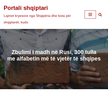
Portali shqiptari
Skip
Lajmet kryesore nga Shqipëria dhe bota për
to
shqiptarët, kudo
content
Zbulimi i madh në Rusi, 300 tulla
me alfabetin më të vjetër të shqipes