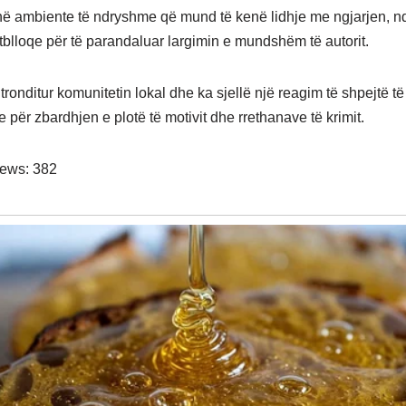
ë ambiente të ndryshme që mund të kenë lidhje me ngjarjen, n
stblloqe për të parandaluar largimin e mundshëm të autorit.
tronditur komunitetin lokal dhe ka sjellë një reagim të shpejtë të
e për zbardhjen e plotë të motivit dhe rrethanave të krimit.
iews:
382