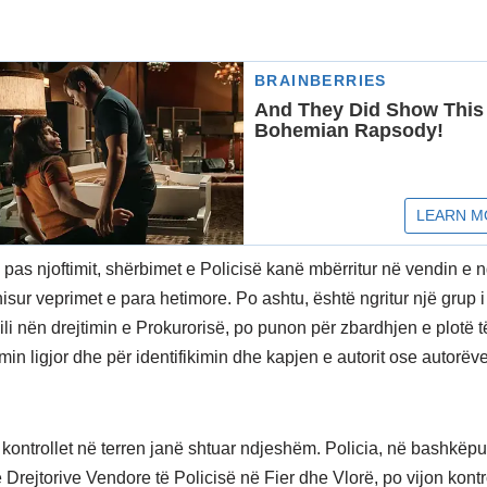
pas njoftimit, shërbimet e Policisë kanë mbërritur në vendin e n
isur veprimet e para hetimore. Po ashtu, është ngritur një grup
cili nën drejtimin e Prokurorisë, po punon për zbardhjen e plotë t
in ligjor dhe për identifikimin dhe kapjen e autorit ose autorëve
kontrollet në terren janë shtuar ndjeshëm. Policia, në bashkë
e Drejtorive Vendore të Policisë në Fier dhe Vlorë, po vijon kontr