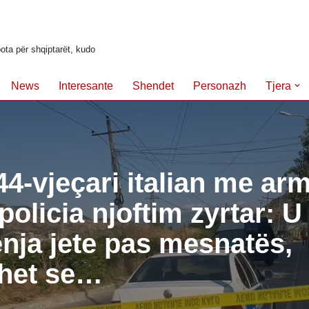
ota për shqiptarët, kudo
News
Interesante
Shendet
Personazh
Tjera
 44-vjeçari italian me ar
 policia njoftim zyrtar: U
nja jete pas mesnatës,
het se…