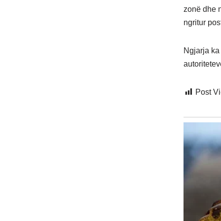
zonë dhe n
ngritur po
Ngjarja ka 
autoritetev
Post V