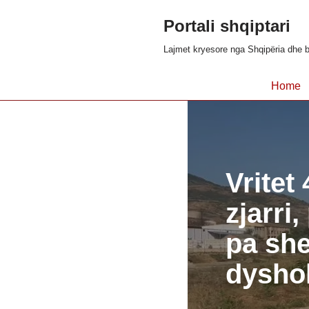
Portali shqiptari
Skip
Lajmet kryesore nga Shqipëria dhe b
to
content
Home
Vritet
zjarri,
pa she
dysho