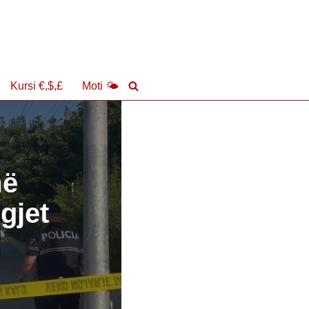
Kursi €,$,£
Moti 🌤
më
 gjet