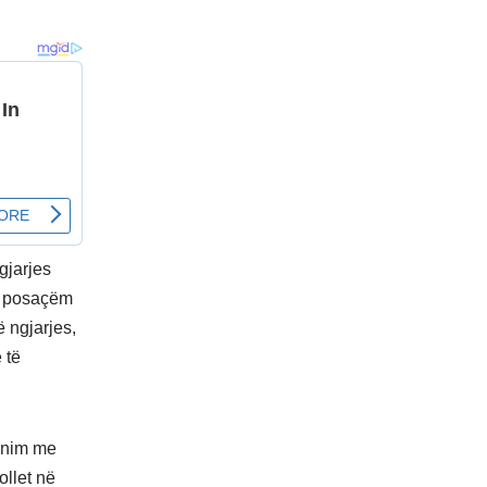
gjarjes
 i posaçëm
ë ngjarjes,
 të
punim me
ollet në