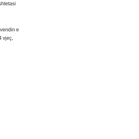
shtetasi
ë vendin e
4 vjeç,