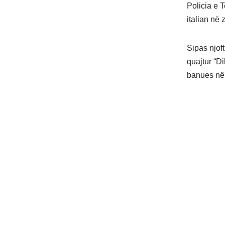
Policia e 
italian në 
Sipas njoft
quajtur “Di
banues në 