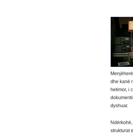
Menjëherë 
dhe kanë n
hetimor, i 
dokumentim
dyshuar.
Ndërkohë, 
strukturat 