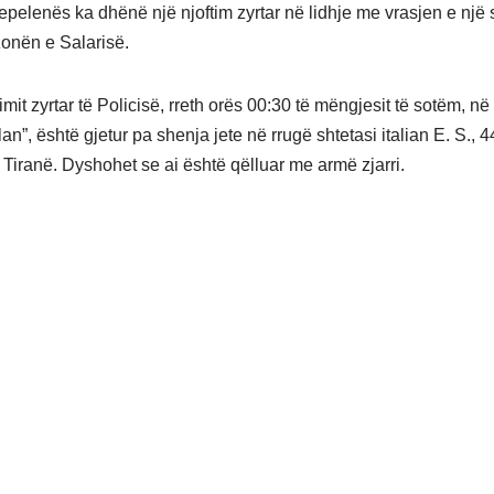
Tepelenës ka dhënë një njoftim zyrtar në lidhje me vrasjen e një 
zonën e Salarisë.
imit zyrtar të Policisë, rreth orës 00:30 të mëngjesit të sotëm, n
lan”, është gjetur pa shenja jete në rrugë shtetasi italian E. S., 4
Tiranë. Dyshohet se ai është qëlluar me armë zjarri.