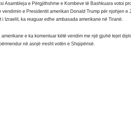
asi Asambleja e Përgjithshme e Kombeve të Bashkuara votoi pro
 vendimin e Presidentit amerikan Donald Trump për njohjen e 
et i Izraelit, ka reaguar edhe ambasada amerikane në Tiranë.
merikane e ka komentuar këtë vendim me një gjuhë tejet dipl
ërmendur në asnjë rresht votën e Shqipërisë.