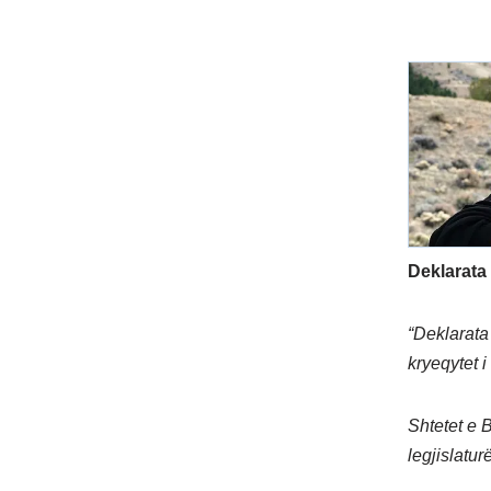
Deklarata
“Deklarata 
kryeqytet i 
Shtetet e 
legjislatur