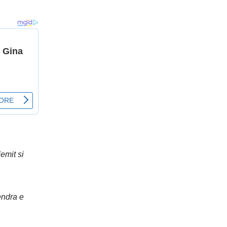
emit si
endra e