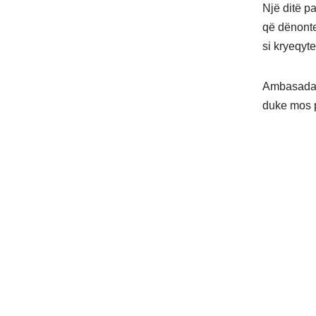
Një ditë p
që dënonte
si kryeqyt
Ambasada a
duke mos p