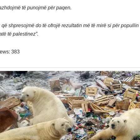
vazhdojmë të punojmë për paqen.
që shpresojmë do të ofrojë rezultatin më të mirë si për popullin i
të të palestinez”.
iews:
383