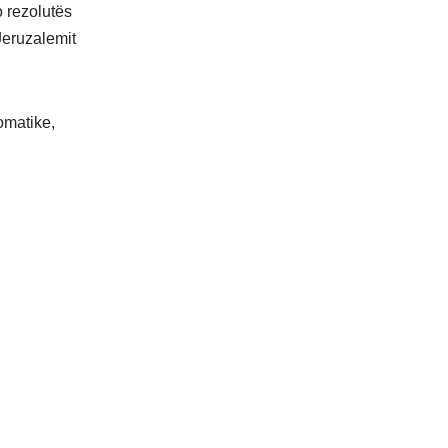
 rezolutës
Jeruzalemit
omatike,