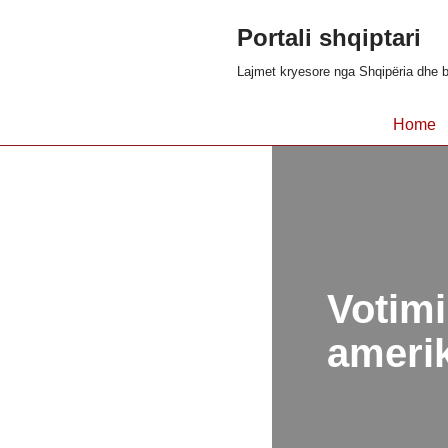
Portali shqiptari
Skip
Lajmet kryesore nga Shqipëria dhe b
to
content
Home
Votim
amerik