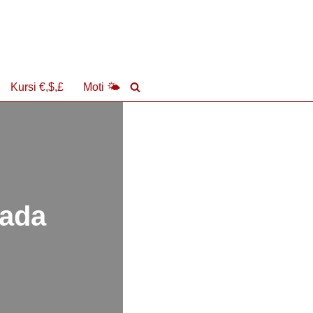
Kursi €,$,£
Moti 🌤
sada