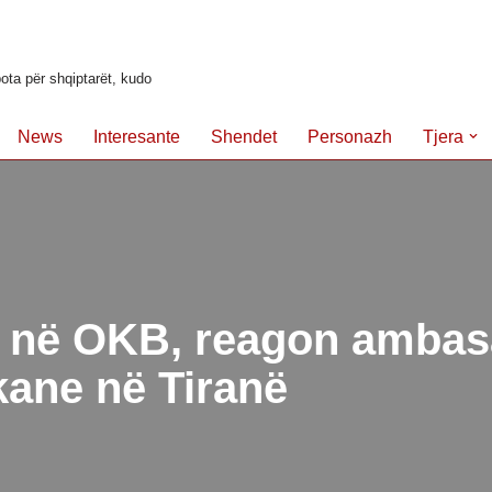
ota për shqiptarët, kudo
News
Interesante
Shendet
Personazh
Tjera
i në OKB, reagon amba
ane në Tiranë