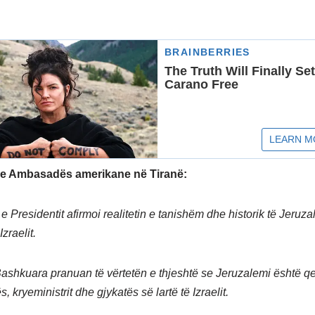
 e Ambasadës amerikane në Tiranë:
e Presidentit afirmoi realitetin e tanishëm dhe historik të Jeruzal
Izraelit.
Bashkuara pranuan të vërtetën e thjeshtë se Jeruzalemi është q
ës, kryeministrit dhe gjykatës së lartë të Izraelit.