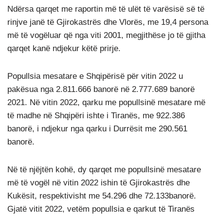
Ndërsa qarqet me raportin më të ulët të varësisë së të
rinjve janë të Gjirokastrës dhe Vlorës, me 19,4 persona
më të vogëluar që nga viti 2001, megjithëse jo të gjitha
qarqet kanë ndjekur këtë prirje.
Popullsia mesatare e Shqipërisë për vitin 2022 u
pakësua nga 2.811.666 banorë në 2.777.689 banorë
2021. Në vitin 2022, qarku me popullsinë mesatare më
të madhe në Shqipëri ishte i Tiranës, me 922.386
banorë, i ndjekur nga qarku i Durrësit me 290.561
banorë.
Në të njëjtën kohë, dy qarqet me popullsinë mesatare
më të vogël në vitin 2022 ishin të Gjirokastrës dhe
Kukësit, respektivisht me 54.296 dhe 72.133banorë.
Gjatë vitit 2022, vetëm popullsia e qarkut të Tiranës