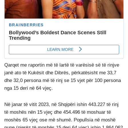
Qarqet me raportin më të lartë të varësisë së të rinjve
janë ato të Kukësit dhe Dibrës, përkatësisht me 33,7
dhe 32,0 persona më të rinj se 15 vjet për 100 persona
nga 15 deri në 64 vjeç.
Në janar të vitit 2023, në Shqipëri ishin 443.227 të rinj
të moshës nën 15 vjeç dhe 454.496 të moshuar të
moshës 65 vjeç ose më shumë. Popullsia në moshë
pune (njerëz të moshës 15 deri 64 vjeç) ishin 1.864.062