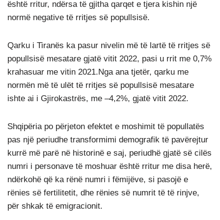
është rritur, ndërsa të gjitha qarqet e tjera kishin një
normë negative të rritjes së popullsisë.
Qarku i Tiranës ka pasur nivelin më të lartë të rritjes së
popullsisë mesatare gjatë vitit 2022, pasi u rrit me 0,7%
krahasuar me vitin 2021.Nga ana tjetër, qarku me
normën më të ulët të rritjes së popullsisë mesatare
ishte ai i Gjirokastrës, me –4,2%, gjatë vitit 2022.
Shqipëria po përjeton efektet e moshimit të popullatës
pas një periudhe transformimi demografik të pavërejtur
kurrë më parë në historinë e saj, periudhë gjatë së cilës
numri i personave të moshuar është rritur me disa herë,
ndërkohë që ka rënë numri i fëmijëve, si pasojë e
rënies së fertilitetit, dhe rënies së numrit të të rinjve,
për shkak të emigracionit.