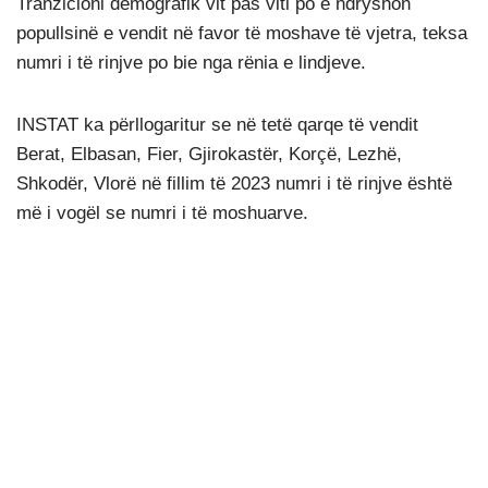
Tranzicioni demografik vit pas viti po e ndryshon
popullsinë e vendit në favor të moshave të vjetra, teksa
numri i të rinjve po bie nga rënia e lindjeve.
INSTAT ka përllogaritur se në tetë qarqe të vendit
Berat, Elbasan, Fier, Gjirokastër, Korçë, Lezhë,
Shkodër, Vlorë në fillim të 2023 numri i të rinjve është
më i vogël se numri i të moshuarve.