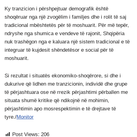
Ky tranzicion i përshpejtuar demografik është
shoqëruar nga një zvogëlim i familjes dhe i rolit të saj
tradicional mbështetës për të moshuarit. Për më tepër,
ndryshe nga shumica e vendeve të rajonit, Shqipëria
nuk trashëgon nga e kaluara një sistem tradicional e të
integruar të kujdesit shëndetësor e social për të
moshuarit.
Si rezultat i situatës ekonomiko-shoqërore, si dhe i
dukurive që lidhen me tranzicionin, individë dhe grupe
të përjashtuara ose në rrezik përjashtimi përballen me
situata shumë kritike që ndikojnë në mohimin,
përjashtimin apo mosrespektimin e të drejtave të
tyre./
Monitor
Post Views:
206