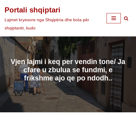
Portali shqiptari
Skip
Lajmet kryesore nga Shqipëria dhe bota për
to
shqiptarët, kudo
content
Vjen lajmi i keq per vendin tone/ Ja
cfare u zbulua se fundmi, e
frikshme ajo qe po ndodh..