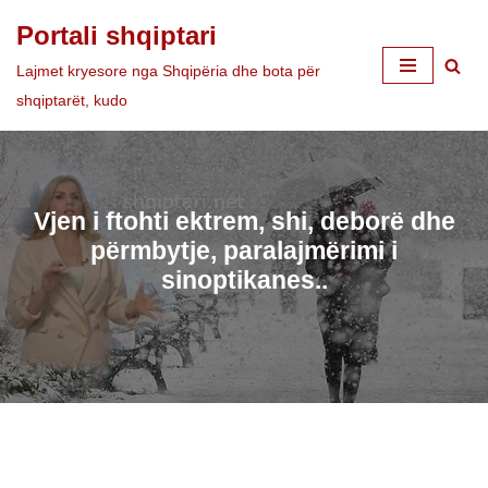
Portali shqiptari
Skip
Lajmet kryesore nga Shqipëria dhe bota për
to
shqiptarët, kudo
content
Vjen i ftohti ektrem, shi, deborë dhe
përmbytje, paralajmërimi i
sinoptikanes..