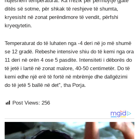
ndjeshëm temperaturat. Ka rrezik për përmbytje gjatë
ditës së sotme, për shkak të reshjeve të shumta,
kryesisht në zonat perëndimore të vendit, përfshi
kryeqytetin.
Temperaturat do të luhaten nga -4 deri në jo më shumë
se 12 gradë. Rebeshe intensive shiu do të kemi nga ora
11 deri në orën 4 ose 5 pasdite. Intensiteti i dëborës do
të jetë i lartë në zonat malore, 40-50 centimetër. Do të
kemi edhe një erë të fortë në mbrëmje dhe dallgëzimi
do të jetë 5 ballë në det”, tha Porja.
Post Views:
256