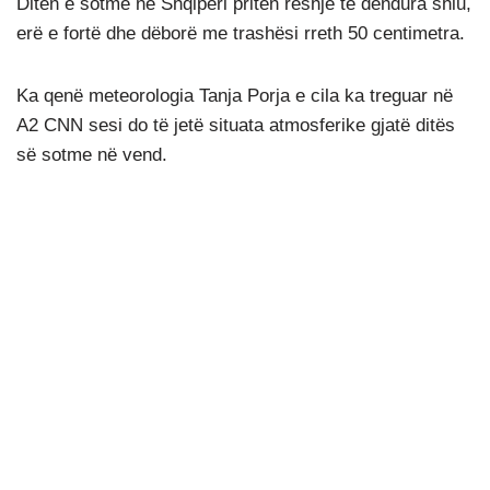
Ditën e sotme në Shqipëri priten reshje të dendura shiu,
erë e fortë dhe dëborë me trashësi rreth 50 centimetra.
Ka qenë meteorologia Tanja Porja e cila ka treguar në
A2 CNN sesi do të jetë situata atmosferike gjatë ditës
së sotme në vend.