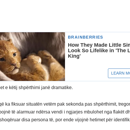
t e këtij shpërthimi janë dramatike.
që ka fiksuar situatën vetëm pak sekonda pas shpërthimit, tregon
apojnë të alarmuar ndërsa vendi i ngjarjes mbulohet nga flakët dh
shoqëruar disa persona të, por ende vijojnë hetimet për identifi