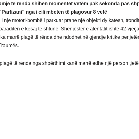
amje te renda shihen momentet vetëm pak sekonda pas shp
“Partizani” nga i cili mbetën të plagosur 8 vetë
i një motori-bombë i parkuar pranë një objekti dy katësh, trondit
araditen e kësaj të shtune. Shënjestër e atentatit ishte 42-vjeça
li ka marrë plagë të rënda dhe ndodhet në gjendje kritike për jetë
 Traumës.
, plagë të rënda nga shpërthimi kanë marrë edhe një person tjetë