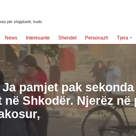
ota për shqiptarët, kudo
News
Interesante
Shendet
Personazh
Tjera
 Ja pamjet pak sekonda
t në Shkodër. Njerëz në
jakosur,