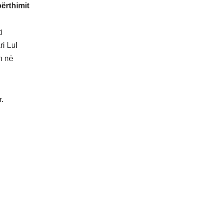
ërthimit
i
ri Lul
n në
r.