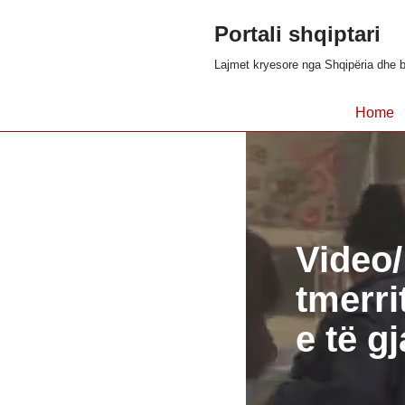
Portali shqiptari
Skip
Lajmet kryesore nga Shqipëria dhe b
to
content
Home
Video/
tmerri
e të g