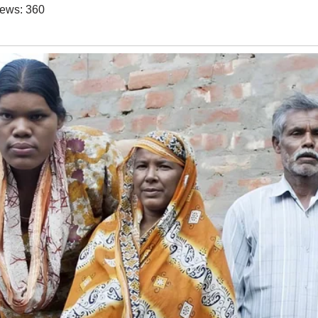
iews:
360