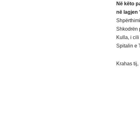
Në këto p
në lagjen 
Shpërthimi 
Shkodrën p
Kulla, i ci
Spitalin e
Krahas tij