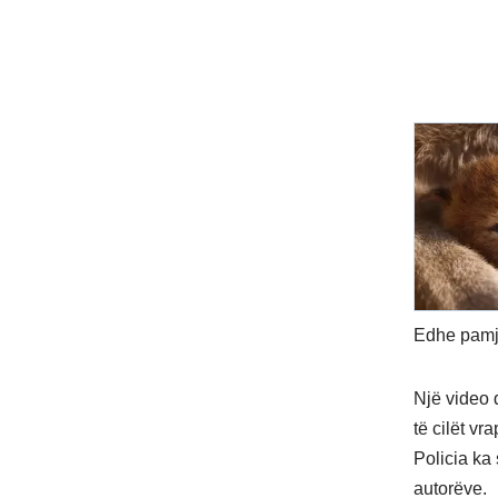
Edhe pamje
Një video 
të cilët vr
Policia ka 
autorëve.