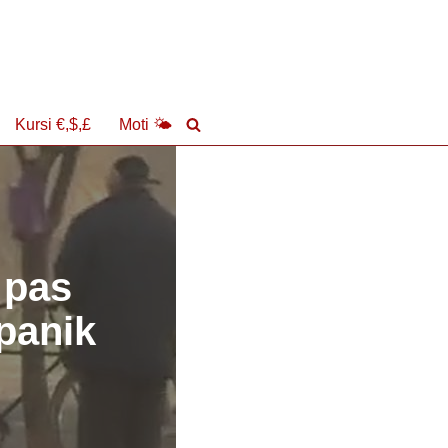
Kursi €,$,£
Moti 🌤
 pas
 panik