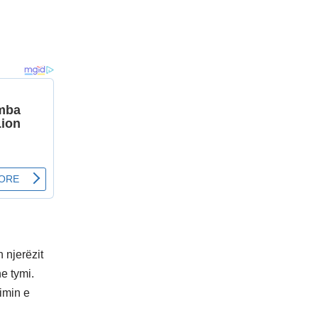
 njerëzit
e tymi.
kimin e