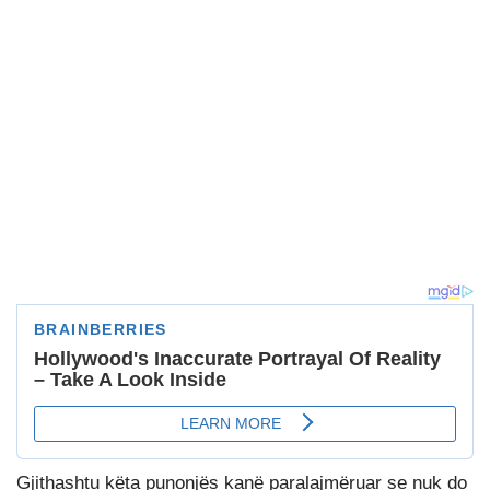
Gjithashtu këta punonjës kanë paralajmëruar se nuk do