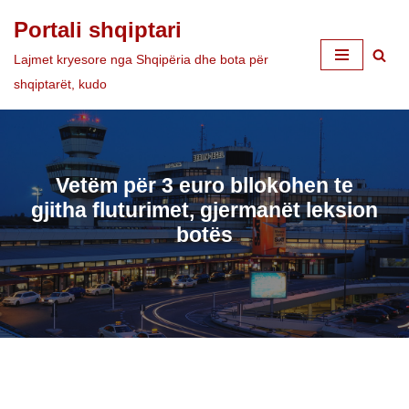
Portali shqiptari
Skip
Lajmet kryesore nga Shqipëria dhe bota për
to
shqiptarët, kudo
content
Vetëm për 3 euro bllokohen te
gjitha fluturimet, gjermanët leksion
botës