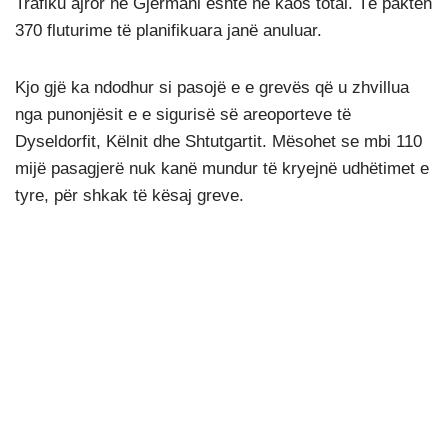
Trafiku ajror në Gjermani është në kaos total. Të paktën
370 fluturime të planifikuara janë anuluar.
Kjo gjë ka ndodhur si pasojë e e grevës që u zhvillua
nga punonjësit e e sigurisë së areoporteve të
Dyseldorfit, Këlnit dhe Shtutgartit. Mësohet se mbi 110
mijë pasagjerë nuk kanë mundur të kryejnë udhëtimet e
tyre, për shkak të kësaj greve.