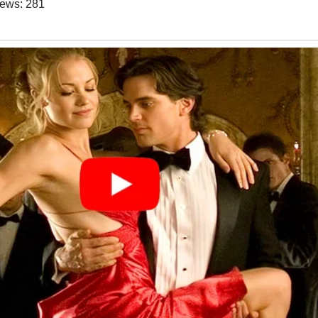
iews:
281