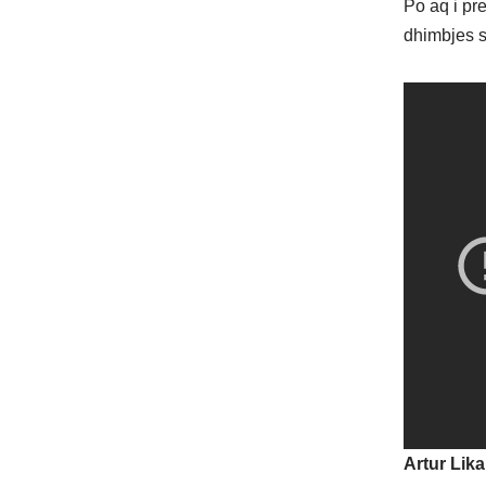
Po aq i pre
dhimbjes s
Artur Lika