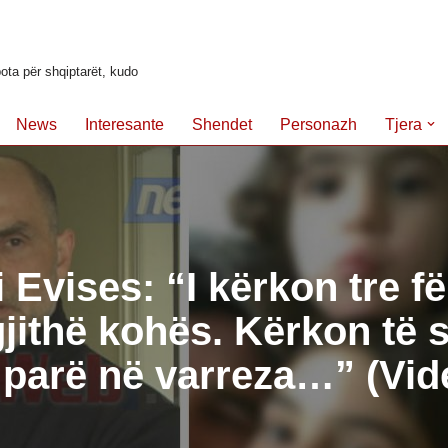
ota për shqiptarët, kudo
News
Interesante
Shendet
Personazh
Tjera
 i Evises: “I kërkon tre f
gjithë kohës. Kërkon të 
parë në varreza…” (Vid