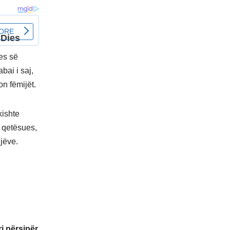
es së
bai i saj,
n fëmijët.
kishte
 qetësues,
ijëve.
ri përsipër