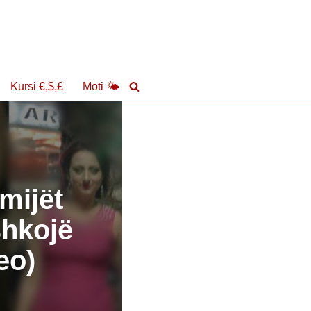
Kursi €,$,£
Moti 🌤
ëmijët
shkojë
eo)