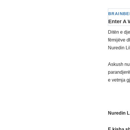
Ditën e dj
fëmijëve d
Nuredin Li
Askush nuk
parandjerë
e vetmja gj
Nuredin L
E kisha sh