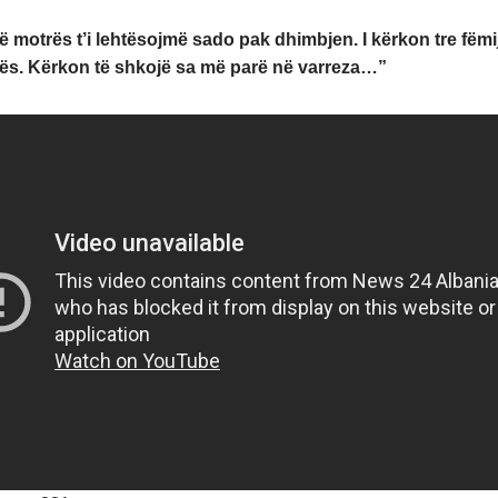
 motrës t’i lehtësojmë sado pak dhimbjen. I kërkon tre fëmij
hës. Kërkon të shkojë sa më parë në varreza…”