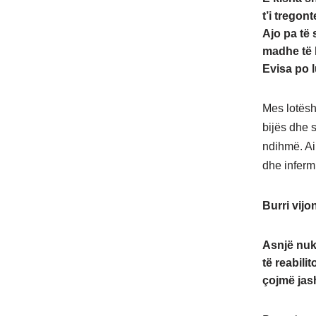
t’i tregon
Ajo pa të
madhe të k
Evisa po l
Mes lotësh
bijës dhe s
ndihmë. Ai 
dhe inferm
Burri vijo
Asnjë nuk 
të reabili
çojmë jash