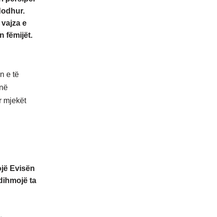
dodhur.
 vajza e
n fëmijët.
n e të
 në
r mjekët
ojë Evisën
ndihmojë ta