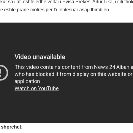
kur sa i ati është edhe vëllai i Evisa Prekës, Artur Lika, i cili th
e është pranë motrës për t’i lehtësuar asaj dhimbjen.
 shprehet: