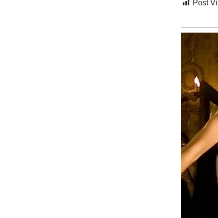
Post V