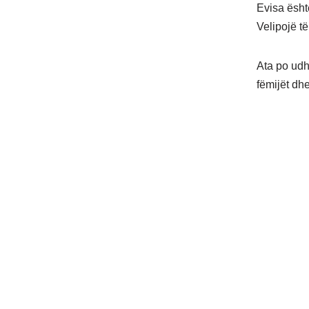
Evisa ësht
Velipojë të
Ata po udhë
fëmijët dh