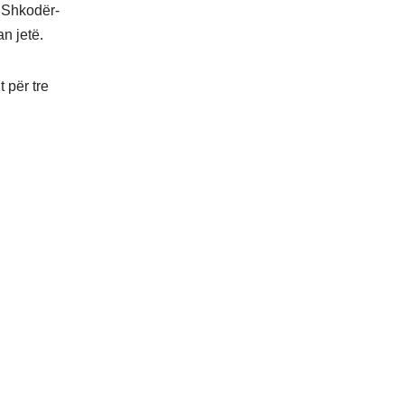
n Shkodër-
n jetë.
t për tre