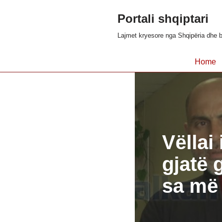
Portali shqiptari
Skip
Lajmet kryesore nga Shqipëria dhe b
to
content
Home
Vëllai
gjatë 
sa më 