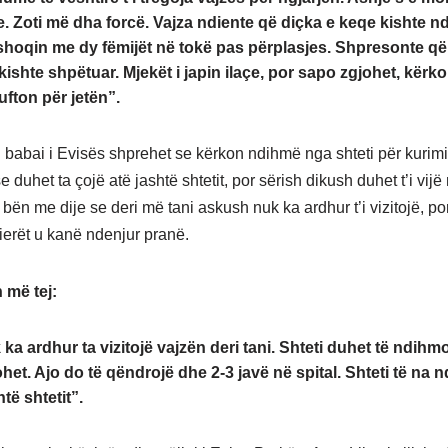
te. Zoti më dha forcë. Vajza ndiente që diçka e keqe kishte n
 shoqin me dy fëmijët në tokë pas përplasjes. Shpresonte që
ishte shpëtuar. Mjekët i japin ilaçe, por sapo zgjohet, kërko
ufton për jetën”.
 babai i Evisës shprehet se kërkon ndihmë nga shteti për kurimi
e duhet ta çojë atë jashtë shtetit, por sërish dikush duhet t’i vijë
bën me dije se deri më tani askush nuk ka ardhur t’i vizitojë, po
ierët u kanë ndenjur pranë.
n më tej:
ka ardhur ta vizitojë vajzën deri tani. Shteti duhet të ndihm
tohet. Ajo do të qëndrojë dhe 2-3 javë në spital. Shteti të na 
të shtetit”.