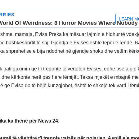
eshme, mamaja, Evisa Preka ka mësuar lajmin e hidhur të vdekj
he bashkëshortit të saj. Gjendja e Evisës është tepër e rëndë. Ba
ka shprehet se e bija ndodhet në gjendje shoku dhe vetëm kërko
 pati guximin që t’i tregonte të vërtetën Evisës, edhe pse ajo e 
 dhe kërkonte herë pas here fëmijët. Teksa mjekët e mbajnë me
ë që Evisa do të bëjë kur zgjohet, është të shkojë tek varri i fëm
ika ka thënë për News 24:
umë të vështirë t’i tregoja vajzës për ngjarjen. Asnjë s’e mo