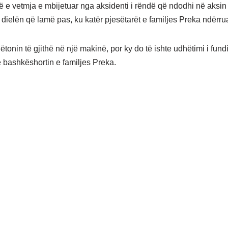
ë e vetmja e mbijetuar nga aksidenti i rëndë që ndodhi në aksi
 dielën që lamë pas, ku katër pjesëtarët e familjes Preka ndërrua
tonin të gjithë në një makinë, por ky do të ishte udhëtimi i fundi
e bashkëshortin e familjes Preka.