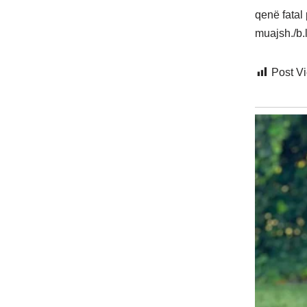
qenë fatal 
muajsh./b.l
Post V