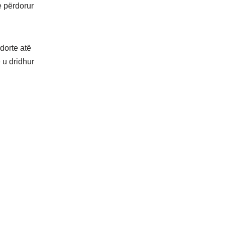
e përdorur
dorte atë
e u dridhur