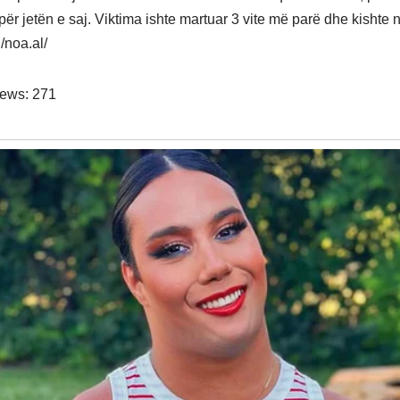
për jetën e saj. Viktima ishte martuar 3 vite më parë dhe kishte 
/noa.al/
iews:
271