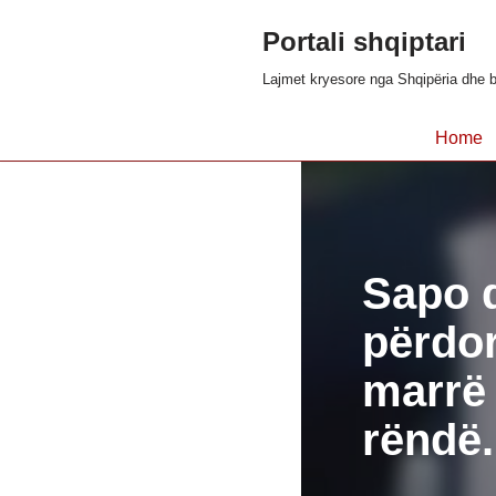
Portali shqiptari
Skip
Lajmet kryesore nga Shqipëria dhe b
to
content
Home
Sapo d
përdor
marrë 
rëndë.