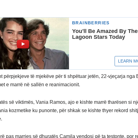
t përpjekjeve të mjekëve për ti shpëtuar jetën, 22-vjeçarja nga B
et e marrë në sallën e reanimacionit.
tës së viktimës, Vania Ramos, ajo e kishte marrë tharësen si nj
ia kozmetike ku punonte, për shkak se kishte thyer rekord shit
.
rë pas marrjes së dhuratës Camila vendosi që ta testonte, por re