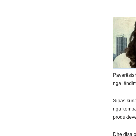
Pavarësish
nga lëndim
Sipas kuna
nga kompan
produkteve
Dhe disa o