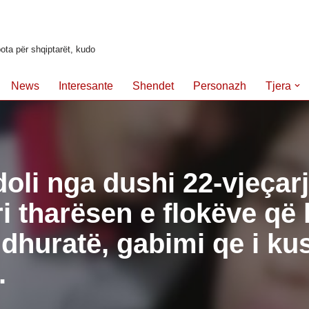
ota për shqiptarët, kudo
News
Interesante
Shendet
Personazh
Tjera
oli nga dushi 22-vjeçar
i tharësen e flokëve që 
dhuratë, gabimi qe i ku
.