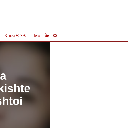
Kursi €,$,£
Moti 🌤
ja
kishte
shtoi