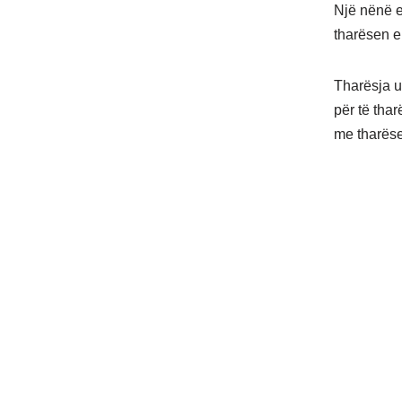
Një nënë e
tharësen e
Tharësja u
për të thar
me tharëse