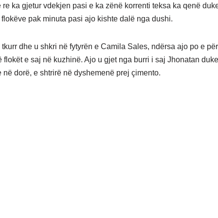
 re ka gjetur vdekjen pasi e ka zënë korrenti teksa ka qenë duk
 flokëve pak minuta pasi ajo kishte dalë nga dushi.
 tkurr dhe u shkri në fytyrën e Camila Sales, ndërsa ajo po e për
ë flokët e saj në kuzhinë. Ajo u gjet nga burri i saj Jhonatan duk
 në dorë, e shtrirë në dyshemenë prej çimento.