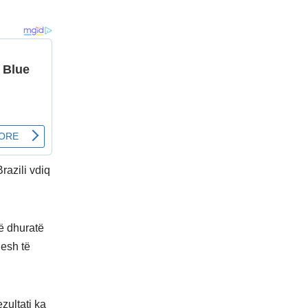
razili vdiq
ë dhuratë
jesh të
zultati ka