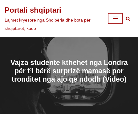
Portali shqiptari
Skip
Lajmet kryesore nga Shqipëria dhe bota për
to
shqiptarët, kudo
content
Vajza studente kthehet nga Londra
për t’i bërë surprizë mamasë por
tronditet nga ajo qe ndodh (Video)