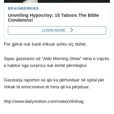
Por gjërat nuk kanë shkuar ashtu siç duhet.
Sipas gazetares së “Aldo Morning Show” nëna e vajzës
e habitur nga surpriza nuk është përmbajtur.
Gazetarja raporton se ajo ka përfunduar në spital për
shkak të emocioneve të forta që ka përjetuar.
http://www.dailymotion.com/video/x6i4nag