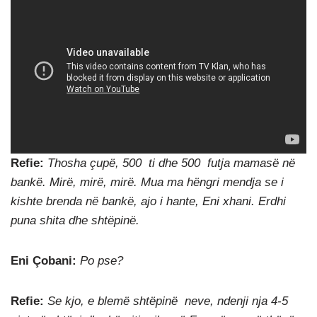
Refie:
Thosha çupë, 500 ti dhe 500 futja mamasë në
bankë. Mirë, mirë, mirë. Mua ma hëngri mendja se i
kishte brenda në bankë, ajo i hante, Eni xhani. Erdhi
puna shita dhe shtëpinë.
Eni Çobani:
Po pse?
Refie:
Se kjo, e blemë shtëpinë neve, ndenji nja 4-5