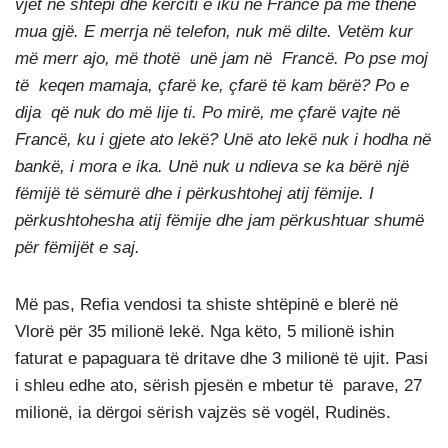
vjet në shtëpi dhe kërciti e iku në Francë pa më thënë
mua gjë. E merrja në telefon, nuk më dilte. Vetëm kur
më merr ajo, më thotë unë jam në Francë. Po pse moj
të keqen mamaja, çfarë ke, çfarë të kam bërë? Po e
dija që nuk do më lije ti. Po mirë, me çfarë vajte në
Francë, ku i gjete ato lekë? Unë ato lekë nuk i hodha në
bankë, i mora e ika. Unë nuk u ndieva se ka bërë një
fëmijë të sëmurë dhe i përkushtohej atij fëmije. I
përkushtohesha atij fëmije dhe jam përkushtuar shumë
për fëmijët e saj.
Më pas, Refia vendosi ta shiste shtëpinë e blerë në
Vlorë për 35 milionë lekë. Nga këto, 5 milionë ishin
faturat e papaguara të dritave dhe 3 milionë të ujit. Pasi
i shleu edhe ato, sërish pjesën e mbetur të parave, 27
milionë, ia dërgoi sërish vajzës së vogël, Rudinës.