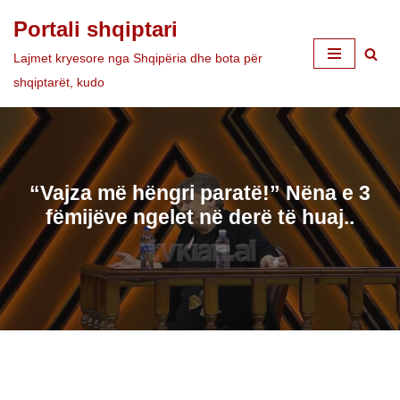
Portali shqiptari
Skip
Lajmet kryesore nga Shqipëria dhe bota për
to
shqiptarët, kudo
content
“Vajza më hëngri paratë!” Nëna e 3
fëmijëve ngelet në derë të huaj..