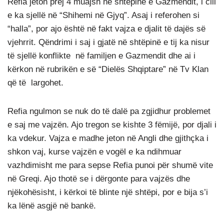
Refia jeton prej 4 muajsh në shtëpinë e Gazmendit, i cili
e ka sjellë në “Shihemi në Gjyq”. Asaj i referohen si
“halla”, por ajo është në fakt vajza e djalit të dajës së
vjehrrit. Qëndrimi i saj i gjatë në shtëpinë e tij ka nisur
të sjellë konflikte në familjen e Gazmendit dhe ai i
kërkon në rubrikën e së “Dielës Shqiptare” në Tv Klan
që të largohet.
Refia ngulmon se nuk do të dalë pa zgjidhur problemet
e saj me vajzën. Ajo tregon se kishte 3 fëmijë, por djali i
ka vdekur. Vajza e madhe jeton në Angli dhe gjithçka i
shkon vaj, kurse vajzën e vogël e ka ndihmuar
vazhdimisht me para sepse Refia punoi për shumë vite
në Greqi. Ajo thotë se i dërgonte para vajzës dhe
njëkohësisht, i kërkoi të blinte një shtëpi, por e bija s’i
ka lënë asgjë në bankë.