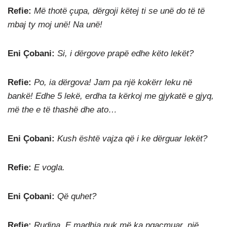
Refie:
Më thotë çupa, dërgoji këtej ti se unë do të të
mbaj ty moj unë! Na unë!
Eni Çobani:
Si, i dërgove prapë edhe këto lekët?
Refie:
Po, ia dërgova! Jam pa një kokërr leku në
bankë! Edhe 5 lekë, erdha ta kërkoj me gjykatë e gjyq,
më the e të thashë dhe ato…
Eni Çobani:
Kush është vajza që i ke dërguar lekët?
Refie:
E vogla.
Eni Çobani:
Që quhet?
Refie:
Rudina. E madhja nuk më ka ngacmuar, një