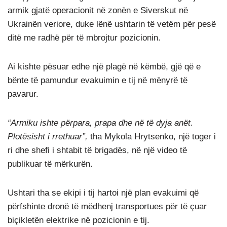
armik gjatë operacionit në zonën e Siverskut në
Ukrainën veriore, duke lënë ushtarin të vetëm për pesë
ditë me radhë për të mbrojtur pozicionin.
Ai kishte pësuar edhe një plagë në këmbë, gjë që e
bënte të pamundur evakuimin e tij në mënyrë të
pavarur.
“Armiku ishte përpara, prapa dhe në të dyja anët.
Plotësisht i rrethuar”,
tha Mykola Hrytsenko, një toger i
ri dhe shefi i shtabit të brigadës, në një video të
publikuar të mërkurën.
Ushtari tha se ekipi i tij hartoi një plan evakuimi që
përfshinte dronë të mëdhenj transportues për të çuar
biçikletën elektrike në pozicionin e tij.