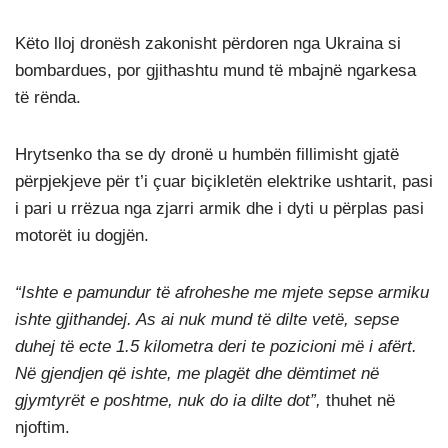
Këto lloj dronësh zakonisht përdoren nga Ukraina si
bombardues, por gjithashtu mund të mbajnë ngarkesa
të rënda.
Hrytsenko tha se dy dronë u humbën fillimisht gjatë
përpjekjeve për t’i çuar biçikletën elektrike ushtarit, pasi
i pari u rrëzua nga zjarri armik dhe i dyti u përplas pasi
motorët iu dogjën.
“Ishte e pamundur të afroheshe me mjete sepse armiku
ishte gjithandej. As ai nuk mund të dilte vetë, sepse
duhej të ecte 1.5 kilometra deri te pozicioni më i afërt.
Në gjendjen që ishte, me plagët dhe dëmtimet në
gjymtyrët e poshtme, nuk do ia dilte dot”,
thuhet në
njoftim.