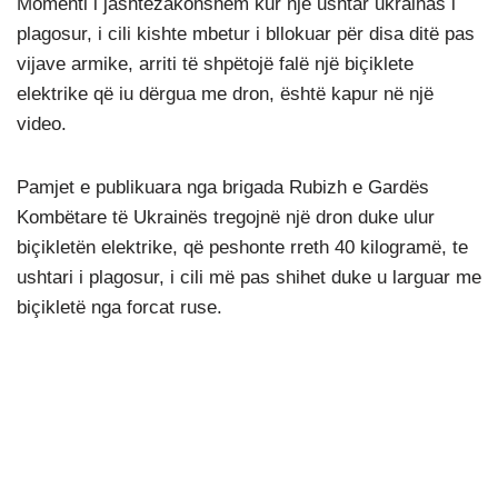
Momenti i jashtëzakonshëm kur një ushtar ukrainas i
plagosur, i cili kishte mbetur i bllokuar për disa ditë pas
vijave armike, arriti të shpëtojë falë një biçiklete
elektrike që iu dërgua me dron, është kapur në një
video.
Pamjet e publikuara nga brigada Rubizh e Gardës
Kombëtare të Ukrainës tregojnë një dron duke ulur
biçikletën elektrike, që peshonte rreth 40 kilogramë, te
ushtari i plagosur, i cili më pas shihet duke u larguar me
biçikletë nga forcat ruse.