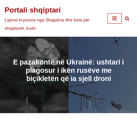
Portali shqiptari
Skip
Lajmet kryesore nga Shqipëria dhe bota për
to
shqiptarët, kudo
content
E pazakontë në Ukrainë: ushtari i
plagosur i ikën rusëve me
biçikletën që ia sjell droni