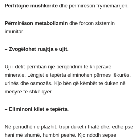
Përfitojnë mushkëritë
dhe përmirëson frymëmarrjen.
Përmirëson metabolizmin
dhe forcon sistemin
imunitar.
– Zvogëlohet ruajtja e ujit.
Uji i detit përmban një përqendrim të kripërave
minerale. Lëngjet e tepërta eliminohen përmes lëkurës,
urinës dhe osmozës. Kjo bën që këmbët të duken në
mënyrë të shkëlqyer.
– Eliminoni kilet e tepërta
.
Në periudhën e plazhit, trupi duket i thatë dhe, edhe pse
hani më shumë, humbni peshë. Kjo ndodh sepse