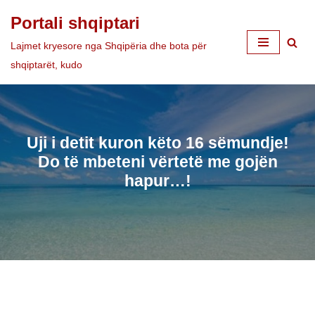
Portali shqiptari
Skip
Lajmet kryesore nga Shqipëria dhe bota për
to
shqiptarët, kudo
content
Uji i detit kuron këto 16 sëmundje!
Do të mbeteni vërtetë me gojën
hapur…!