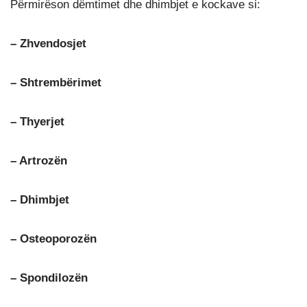
Përmirëson dëmtimet dhe dhimbjet e kockave si:
– Zhvendosjet
– Shtrembërimet
– Thyerjet
– Artrozën
– Dhimbjet
– Osteoporozën
– Spondilozën