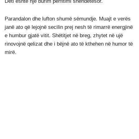
Deti është një burim përfitimi shëndetësor.
Parandalon dhe lufton shumë sëmundje. Muajt e verës
janë ato që lejojnë secilin prej nesh të rimarrë energjinë
e humbur gjatë vitit. Shëtitjet në breg, zhytet në ujë
rinovojnë qelizat dhe i bëjnë ato të kthehen në humor të
mirë.