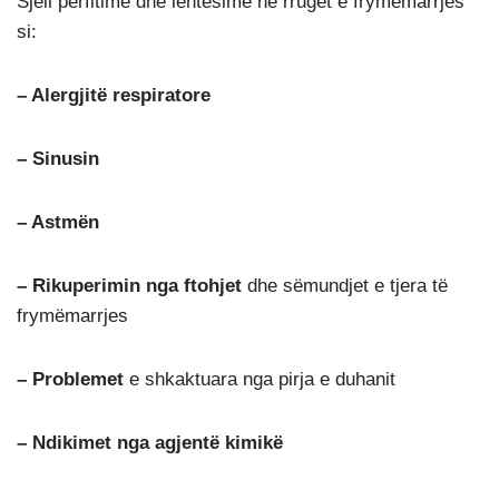
Sjell përfitime dhe lehtësime në rrugët e frymëmarrjes
si:
– Alergjitë respiratore
– Sinusin
– Astmën
– Rikuperimin nga ftohjet
dhe sëmundjet e tjera të
frymëmarrjes
– Problemet
e shkaktuara nga pirja e duhanit
– Ndikimet nga agjentë kimikë