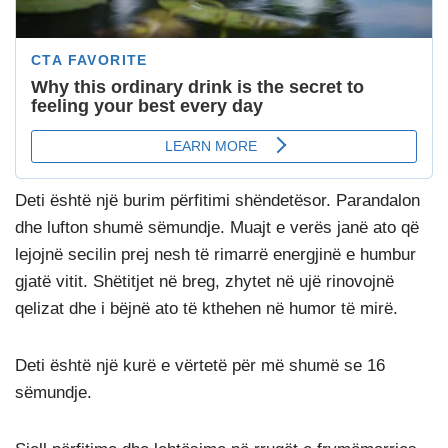
Deti është një burim përfitimi shëndetësor. Parandalon
dhe lufton shumë sëmundje. Muajt e verës janë ato që
lejojnë secilin prej nesh të rimarrë energjinë e humbur
gjatë vitit. Shëtitjet në breg, zhytet në ujë rinovojnë
qelizat dhe i bëjnë ato të kthehen në humor të mirë.
Deti është një kurë e vërtetë për më shumë se 16
sëmundje.