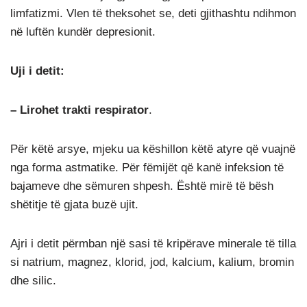
limfatizmi. Vlen të theksohet se, deti gjithashtu ndihmon
në luftën kundër depresionit.
Uji i detit:
– Lirohet trakti respirator
.
Për këtë arsye, mjeku ua këshillon këtë atyre që vuajnë
nga forma astmatike. Për fëmijët që kanë infeksion të
bajameve dhe sëmuren shpesh. Është mirë të bësh
shëtitje të gjata buzë ujit.
Ajri i detit përmban një sasi të kripërave minerale të tilla
si natrium, magnez, klorid, jod, kalcium, kalium, bromin
dhe silic.