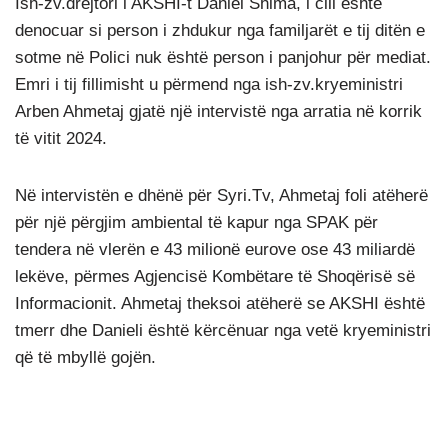
Ish-zv.drejtori i AKSHI-t Daniel Shima, i cili është
denocuar si person i zhdukur nga familjarët e tij ditën e
sotme në Polici nuk është person i panjohur për mediat.
Emri i tij fillimisht u përmend nga ish-zv.kryeministri
Arben Ahmetaj gjatë një intervistë nga arratia në korrik
të vitit 2024.
Në intervistën e dhënë për Syri.Tv, Ahmetaj foli atëherë
për një përgjim ambiental të kapur nga SPAK për
tendera në vlerën e 43 milionë eurove ose 43 miliardë
lekëve, përmes Agjencisë Kombëtare të Shoqërisë së
Informacionit. Ahmetaj theksoi atëherë se AKSHI është
tmerr dhe Danieli është kërcënuar nga vetë kryeministri
që të mbyllë gojën.