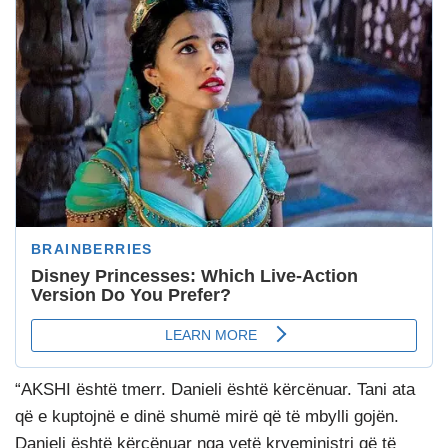
“AKSHI është tmerr. Danieli është kërcënuar. Tani ata
që e kuptojnë e dinë shumë mirë që të mbylli gojën.
Danieli është kërcënuar nga vetë kryeministri që të