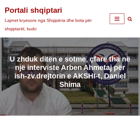
Portali shqiptari
Skip
Lajmet kryesore nga Shqipëria dhe bota për
to
shqiptarët, kudo
content
U zhduk ditën e sotme, çfarë tha në
një interviste Arben Ahmetaj për
ish-zv.drejtorin e AKSHI-t, Daniel
Shima