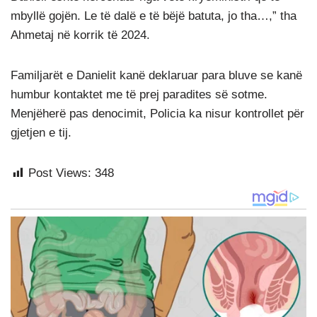
mbyllë gojën. Le të dalë e të bëjë batuta, jo tha…,” tha
Ahmetaj në korrik të 2024.
Familjarët e Danielit kanë deklaruar para bluve se kanë
humbur kontaktet me të prej paradites së sotme.
Menjëherë pas denocimit, Policia ka nisur kontrollet për
gjetjen e tij.
Post Views:
348