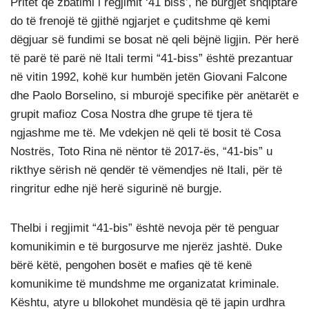
Pritet që zbatimi i regjimit ‘41 biss’, në burgjet shqiptare
do të frenojë të gjithë ngjarjet e çuditshme që kemi
dëgjuar së fundimi se bosat në qeli bëjnë ligjin. Për herë
të parë të parë në Itali termi “41-biss” është prezantuar
në vitin 1992, kohë kur humbën jetën Giovani Falcone
dhe Paolo Borselino, si mburojë specifike për anëtarët e
grupit mafioz Cosa Nostra dhe grupe të tjera të
ngjashme me të. Me vdekjen në qeli të bosit të Cosa
Nostrës, Toto Rina në nëntor të 2017-ës, “41-bis” u
rikthye sërish në qendër të vëmendjes në Itali, për të
ringritur edhe një herë sigurinë në burgje.
Thelbi i regjimit “41-bis” është nevoja për të penguar
komunikimin e të burgosurve me njerëz jashtë. Duke
bërë këtë, pengohen bosët e mafies që të kenë
komunikime të mundshme me organizatat kriminale.
Kështu, atyre u bllokohet mundësia që të japin urdhra