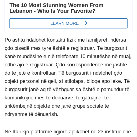
Po ashtu ndalohet kontakti fizik me familjarët, ndërsa
çdo bisedë mes tyre është e regjistruar. Të burgosurit
kanë mundësinë e një telefonate 10 minutëshe në muaj,
edhe ajo e regjistruar. Çdo korrespondencë me jashtë
do të jetë e kontrolluar. Të burgosurit i ndalohet çdo
objekt personal në qeli, si stilolaps, blloqe apo lekë. Të
burgosurit janë aq të vëzhguar sa është e pamundur të
komunikojnë mes të dënuarve, të gatuajnë, të
shkëmbejnë objekte dhe janë grupe sociale të
ndryshme të dënuarish.
Në Itali kjo platformë ligjore aplikohet në 23 institucione