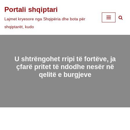
Portali shqiptari
Skip
Lajmet kryesore nga Shqipëria dhe bota për
to
shqiptarët, kudo
content
U shtrëngohet rripi të fortëve, ja
çfarë pritet të ndodhe nesër në
qelitë e burgjeve