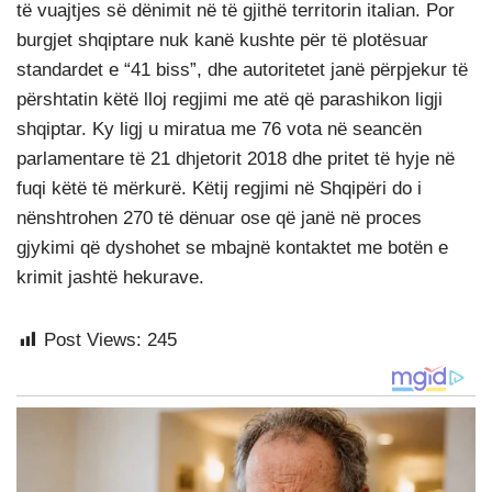
të vuajtjes së dënimit në të gjithë territorin italian. Por
burgjet shqiptare nuk kanë kushte për të plotësuar
standardet e “41 biss”, dhe autoritetet janë përpjekur të
përshtatin këtë lloj regjimi me atë që parashikon ligji
shqiptar. Ky ligj u miratua me 76 vota në seancën
parlamentare të 21 dhjetorit 2018 dhe pritet të hyje në
fuqi këtë të mërkurë. Këtij regjimi në Shqipëri do i
nënshtrohen 270 të dënuar ose që janë në proces
gjykimi që dyshohet se mbajnë kontaktet me botën e
krimit jashtë hekurave.
Post Views:
245