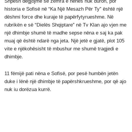
Shpesh dëgjojmë se zemra e nënës nuk duron, por
historia e Sofisë në “Ka Një Mesazh Për Ty” është një
dëshmi force dhe kuraje të papërfytyrueshme. Në
rubrikën e së “Dielës Shqiptare” në Tv Klan ajo vjen me
një dhimbje shumë të madhe sepse nëna e saj ka pak
muaj që është ndarë nga jeta. Një jetë e gjatë, plot 105
vite e njëkohësisht të mbushur me shumë tragjedi e
dhimbje.
11 fëmijë pati nëna e Sofisë, por pesë humbën jetën
duke i lënë një dhimbje të papërshkrueshme, por që ajo
nuk iu dorëzua kurrë.