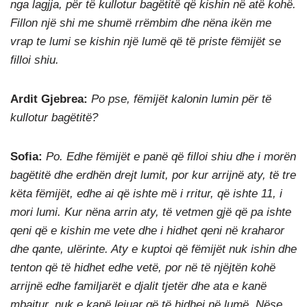
nga lagjja, për të kullotur bagëtitë që kishin në atë kohë.
Fillon një shi me shumë rrëmbim dhe nëna ikën me
vrap te lumi se kishin një lumë që të priste fëmijët se
filloi shiu.
Ardit Gjebrea:
Po pse, fëmijët kalonin lumin për të
kullotur bagëtitë?
Sofia:
Po. Edhe fëmijët e panë që filloi shiu dhe i morën
bagëtitë dhe erdhën drejt lumit, por kur arrijnë aty, të tre
këta fëmijët, edhe ai që ishte më i rritur, që ishte 11, i
mori lumi. Kur nëna arrin aty, të vetmen gjë që pa ishte
qeni që e kishin me vete dhe i hidhet qeni në kraharor
dhe qante, ulërinte. Aty e kuptoi që fëmijët nuk ishin dhe
tenton që të hidhet edhe vetë, por në të njëjtën kohë
arrijnë edhe familjarët e djalit tjetër dhe ata e kanë
mbajtur, nuk e kanë lejuar që të hidhej në lumë. Nëse