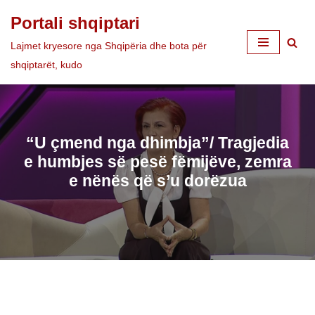
Portali shqiptari
Skip
Lajmet kryesore nga Shqipëria dhe bota për
to
shqiptarët, kudo
content
“U çmend nga dhimbja”/ Tragjedia
e humbjes së pesë fëmijëve, zemra
e nënës që s’u dorëzua