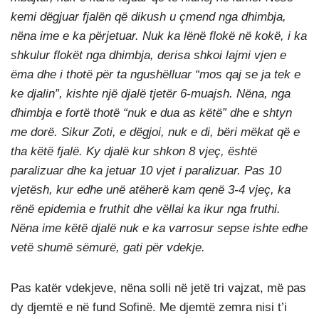
kemi dëgjuar fjalën që dikush u çmend nga dhimbja,
nëna ime e ka përjetuar. Nuk ka lënë flokë në kokë, i ka
shkulur flokët nga dhimbja, derisa shkoi lajmi vjen e
ëma dhe i thotë për ta ngushëlluar “mos qaj se ja tek e
ke djalin”, kishte një djalë tjetër 6-muajsh. Nëna, nga
dhimbja e fortë thotë “nuk e dua as këtë” dhe e shtyn
me dorë. Sikur Zoti, e dëgjoi, nuk e di, bëri mëkat që e
tha këtë fjalë. Ky djalë kur shkon 8 vjeç, është
paralizuar dhe ka jetuar 10 vjet i paralizuar. Pas 10
vjetësh, kur edhe unë atëherë kam qenë 3-4 vjeç, ka
rënë epidemia e fruthit dhe vëllai ka ikur nga fruthi.
Nëna ime këtë djalë nuk e ka varrosur sepse ishte edhe
vetë shumë sëmurë, gati për vdekje.
Pas katër vdekjeve, nëna solli në jetë tri vajzat, më pas
dy djemtë e në fund Sofinë. Me djemtë zemra nisi t’i