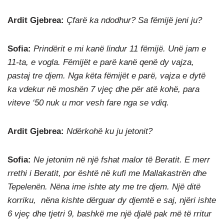
Ardit Gjebrea:
Çfarë ka ndodhur? Sa fëmijë jeni ju?
Sofia:
Prindërit e mi kanë lindur 11 fëmijë. Unë jam e
11-ta, e vogla. Fëmijët e parë kanë qenë dy vajza,
pastaj tre djem. Nga këta fëmijët e parë, vajza e dytë
ka vdekur në moshën 7 vjeç dhe për atë kohë, para
viteve ‘50 nuk u mor vesh fare nga se vdiq.
Ardit Gjebrea:
Ndërkohë ku ju jetonit?
Sofia:
Ne jetonim në një fshat malor të Beratit. E merr
rrethi i Beratit, por është në kufi me Mallakastrën dhe
Tepelenën. Nëna ime ishte aty me tre djem. Një ditë
korriku, nëna kishte dërguar dy djemtë e saj, njëri ishte
6 vjeç dhe tjetri 9, bashkë me një djalë pak më të rritur