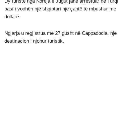
Dy turiste nga Koreja e Jugut janë arrestuar në Turqi
pasi i vodhën një shqiptari një çantë të mbushur me
dollarë.
Ngjarja u regjistrua më 27 gusht në Cappadocia, një
destinacion i njohur turistik.