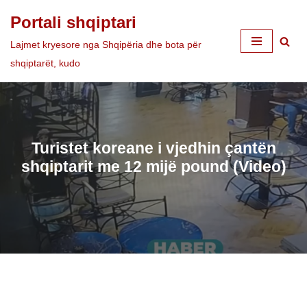
Portali shqiptari
Skip
Lajmet kryesore nga Shqipëria dhe bota për
to
shqiptarët, kudo
content
Turistet koreane i vjedhin çantën
shqiptarit me 12 mijë pound (Video)