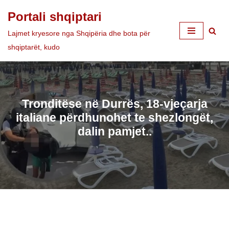
Portali shqiptari
Skip
Lajmet kryesore nga Shqipëria dhe bota për
to
shqiptarët, kudo
content
Tronditëse në Durrës, 18-vjeçarja
italiane përdhunohet te shezlongët,
dalin pamjet..