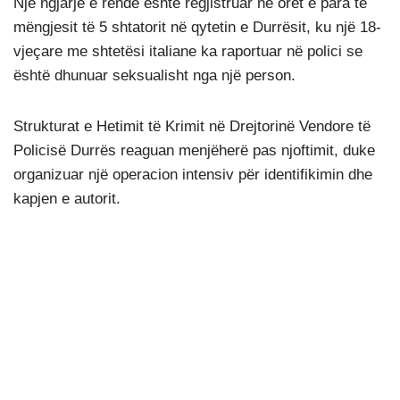
Një ngjarje e rëndë është regjistruar në orët e para të
mëngjesit të 5 shtatorit në qytetin e Durrësit, ku një 18-
vjeçare me shtetësi italiane ka raportuar në polici se
është dhunuar seksualisht nga një person.
Strukturat e Hetimit të Krimit në Drejtorinë Vendore të
Policisë Durrës reaguan menjëherë pas njoftimit, duke
organizuar një operacion intensiv për identifikimin dhe
kapjen e autorit.