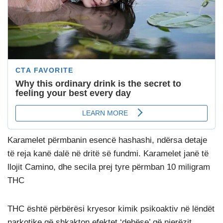
Karamelet përmbanin esencë hashashi, ndërsa detaje
të reja kanë dalë në dritë së fundmi. Karamelet janë të
llojit Camino, dhe secila prej tyre përmban 10 miligram
THC
THC është përbërësi kryesor kimik psikoaktiv në lëndët
narkotike që shkakton efektet ‘dehëse’ që njerëzit