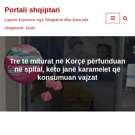
Portali shqiptari
Skip
Lajmet kryesore nga Shqipëria dhe bota për
to
shqiptarët, kudo
content
Tre të miturat në Korçë përfunduan
në spital, këto janë karamelet që
konsumuan vajzat