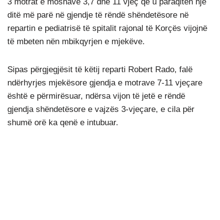
3 motrat e moshave 3,7 dhe 11 vjeç që u paraqitën një
ditë më parë në gjendje të rëndë shëndetësore në
repartin e pediatrisë të spitalit rajonal të Korçës vijojnë
të mbeten nën mbikqyrjen e mjekëve.
Sipas përgjegjësit të këtij reparti Robert Rado, falë
ndërhyrjes mjekësore gjendja e motrave 7-11 vjeçare
është e përmirësuar, ndërsa vijon të jetë e rëndë
gjendja shëndetësore e vajzës 3-vjeçare, e cila për
shumë orë ka qenë e intubuar.