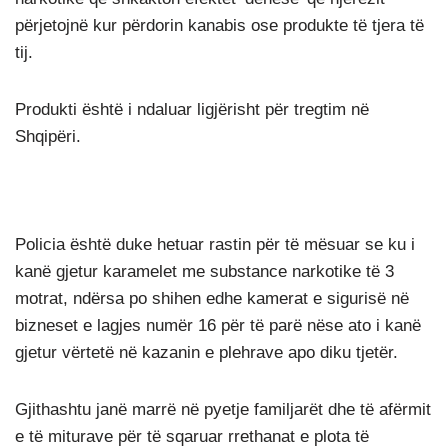
përjetojnë kur përdorin kanabis ose produkte të tjera të
tij.
Produkti është i ndaluar ligjërisht për tregtim në
Shqipëri.
Policia është duke hetuar rastin për të mësuar se ku i
kanë gjetur karamelet me substance narkotike të 3
motrat, ndërsa po shihen edhe kamerat e sigurisë në
bizneset e lagjes numër 16 për të parë nëse ato i kanë
gjetur vërtetë në kazanin e plehrave apo diku tjetër.
Gjithashtu janë marrë në pyetje familjarët dhe të afërmit
e të miturave për të sqaruar rrethanat e plota të