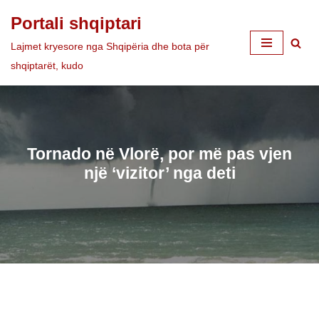
Portali shqiptari
Skip
Lajmet kryesore nga Shqipëria dhe bota për
to
shqiptarët, kudo
content
Tornado në Vlorë, por më pas vjen
një ‘vizitor’ nga deti