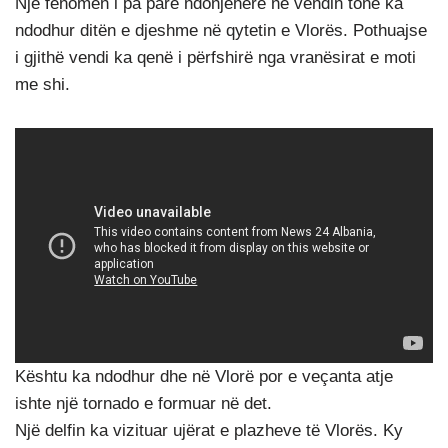
Një fenomen i pa parë ndonjëherë në vendin tonë ka
ndodhur ditën e djeshme në qytetin e Vlorës. Pothuajse
i gjithë vendi ka qenë i përfshirë nga vranësirat e moti
me shi.
Kështu ka ndodhur dhe në Vlorë por e veçanta atje
ishte një tornado e formuar në det.
Një delfin ka vizituar ujërat e plazheve të Vlorës. Ky