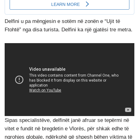
Delfini u pa mëngjesin e sotëm në zonën e “Ujit të
Ftohtë” nga disa turista. Delfini ka një gjatësi tre metra.
Sipas specialistëve, delfinët janë afruar se tepërmi në
vitet e fundit në bregdetin e Vlorës, për shkak edhe të
ngrohjes globale, ndërkohë që shpesh bëhen viktima të